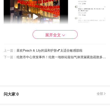
展开全文
上一篇：
喜欢Peach & Lily的温和护肤💕太适合敏感肌啦
下一篇：
伦敦市中心突发事件！伦敦一地铁站疑似气体泄漏紧急疏散多人不适 现场大量应急人员
版权属于原作者
关于事件起因，目前尚无警方或主流媒体的正式通报。
不
过，在社交平台上，多个目击者提到疑似发生了冲突甚至持
刀伤人的情况，也有人表示现场有人受伤。
但这些说法仍停
留在个人描述层面，细节存在不确定性，尚无法完全核实。
问大家
0
全部