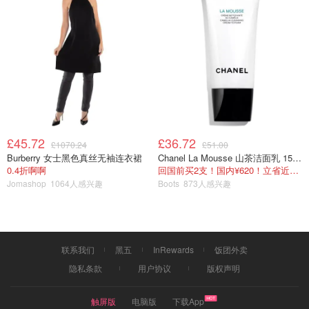
£45.72
£36.72
£1070.24
£51.00
Burberry 女士黑色真丝无袖连衣裙
Chanel La Mousse 山茶洁面乳 150ml
0.4折啊啊
回国前买2支！国内¥620！立省近一半！
Jomashop
1064人感兴趣
Boots
873人感兴趣
联系我们
黑五
InRewards
饭团外卖
隐私条款
用户协议
版权声明
触屏版
电脑版
下载App