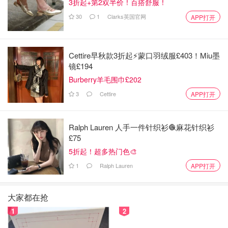
3折起+第2双半价！百搭舒服！
30
1
Clarks英国官网
APP打开
Cettire早秋款3折起⚡️蒙口羽绒服£403！Miu墨
镜£194
Burberry羊毛围巾£202
3
Cettire
APP打开
Ralph Lauren 人手一件针织衫🧶麻花针织衫
£75
5折起！超多热门色🎨
1
Ralph Lauren
APP打开
大家都在抢
1
2