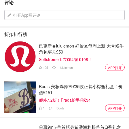
评论
打开App写评论
折扣排行榜
已更新🔥lululemon 好价区每周上新 大号粉牛
角包罕见£59
Softstreme卫衣£54/原£108！
105
lululemon
APP打开
Boots 美妆爆降🚨£35收正装小棕瓶礼盒！价
值£151
额外7.2折！Prada护手霜£34
1
Boots
APP打开
版权属于原作者
也有在现场的华人商户留言称，警方封锁区域可能与搜寻相
单瓶9ml+兽首瓶身🚨潘海利根兽首Q香礼盒