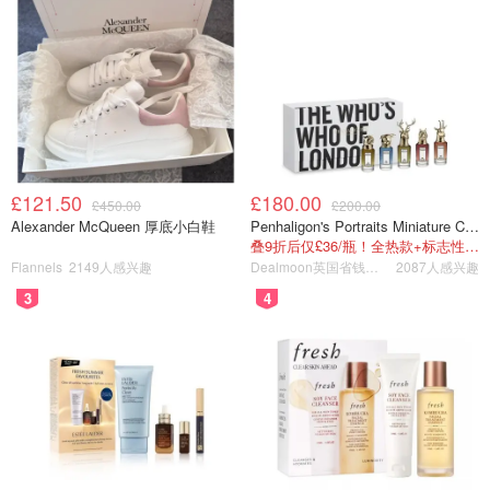
版权属于原作者
对于在英国的留学生和华人来说，类似突发事件难免让人感
到不安。但在信息尚不完整的情况下，建议大家尽量以官方
通报为准，避免过度传播未经证实的细节。
£121.50
£180.00
£450.00
£200.00
如果当时恰好在附近，配合警方指引、避免围观、尽量远离
Alexander McQueen 厚底小白鞋
Penhaligon's Portraits Miniature Collection 香氛套装 5瓶装
现场，是相对稳妥的选择。后续如有伦敦警察厅
叠9折后仅£36/瓶！全热款+标志性兽首头
Flannels
2149人感兴趣
Dealmoon英国省钱快报
2087人感兴趣
Metropolitan Police 或英国主流媒体的进一步消息，这起事
3
4
件的具体经过应该会逐步明朗。小编也会持续关注，第一时
间更新最新消息！