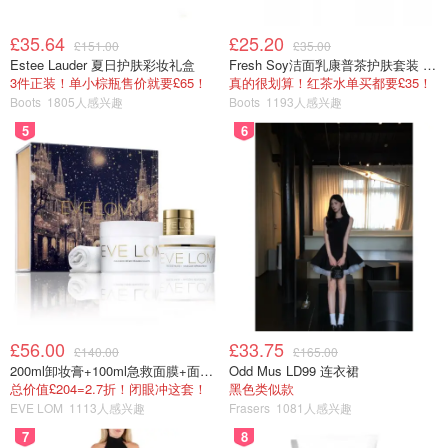
£35.64
£25.20
£151.00
£35.00
Estee Lauder 夏日护肤彩妆礼盒
Fresh Soy洁面乳康普茶护肤套装 100ml
3件正装！单小棕瓶售价就要£65！
真的很划算！红茶水单买都要£35！
Boots
1805人感兴趣
Boots
1193人感兴趣
5
6
£56.00
£33.75
£140.00
£165.00
200ml卸妆膏+100ml急救面膜+面霜+洁颜布
Odd Mus LD99 连衣裙
总价值£204=2.7折！闭眼冲这套！
黑色类似款
EVE LOM
1113人感兴趣
Frasers
1081人感兴趣
7
8