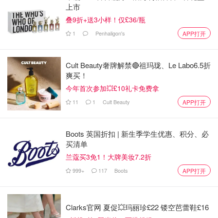
关人员有关，但同样缺乏官方确认。需要强调的是，截至目
上市
前，关于是否确有伤人事件、涉及人数、伤情以及是否存在
叠9折+送3小样！仅£36/瓶
嫌疑人等关键信息，都还没有权威来源证实。
1
Penhaligon's
APP打开
Cult Beauty奢牌解禁🔴祖玛珑、Le Labo6.5折
爽买！
今年首次参加💥£10礼卡免费拿
11
1
Cult Beauty
APP打开
唐人街 Chinatown 以及周边的 Soho、Leicester Square 一
带，一直是伦敦夜间人流密集区域，餐饮和娱乐活动集中。
Boots 英国折扣 | 新生季学生优惠、积分、必
一旦出现突发状况，警方通常会出于安全考虑迅速扩大警戒
买清单
范围，这也可能导致短时间内出现“封街”“限制进出”等情
兰蔻买3免1！大牌美妆7.2折
况。
999+
117
Boots
APP打开
Clarks官网 夏促💥玛丽珍£22 镂空芭蕾鞋£16