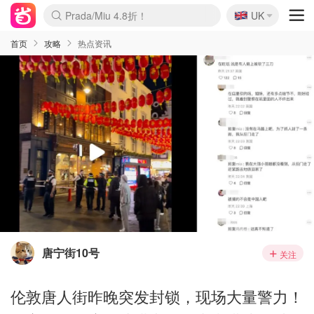
🇬🇧
Prada/Miu 4.8折！
UK
麦卢卡蜂蜜夏促！个位数！
啥？必胜客披萨5折！
首页
攻略
热点资讯
唐宁街10号
关注
伦敦唐人街昨晚突发封锁，现场大量警力！