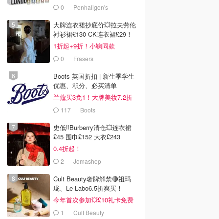
0
Penhaligon's
大牌连衣裙抄底价💥拉夫劳伦
衬衫裙£130 CK连衣裙£29！
1折起+9折！小鞠同款
Ganni£88
0
Frasers
Boots 英国折扣 | 新生季学生
优惠、积分、必买清单
兰蔻买3免1！大牌美妆7.2折
117
Boots
史低‼️Burberry清仓💥连衣裙
£45 围巾£152 大衣£243
0.4折起！
2
Jomashop
Cult Beauty奢牌解禁🔴祖玛
珑、Le Labo6.5折爽买！
今年首次参加💥£10礼卡免费
拿
1
Cult Beauty