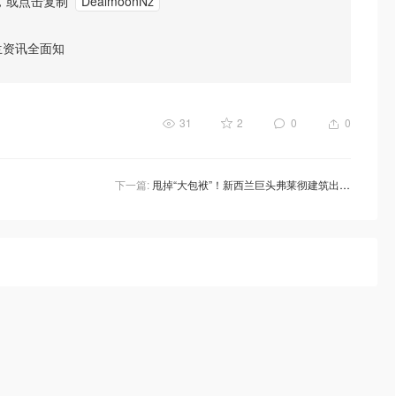
，或点击复制
DealmoonNz
兰资讯全面知
31
2
0
0
下一篇:
甩掉“大包袱”！新西兰巨头弗莱彻建筑出售亏损业务，股价应声大涨！