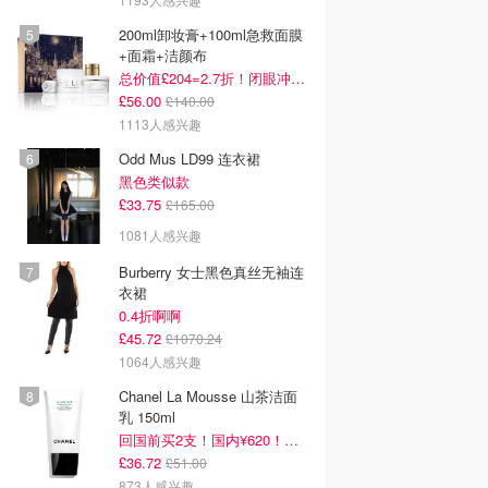
200ml卸妆膏+100ml急救面膜
+面霜+洁颜布
总价值£204=2.7折！闭眼冲这套！
£56.00
£140.00
1113人感兴趣
Odd Mus LD99 连衣裙
黑色类似款
£33.75
£165.00
1081人感兴趣
Burberry 女士黑色真丝无袖连
衣裙
0.4折啊啊
£45.72
£1070.24
1064人感兴趣
Chanel La Mousse 山茶洁面
乳 150ml
回国前买2支！国内¥620！立省近一半！
£36.72
£51.00
873人感兴趣