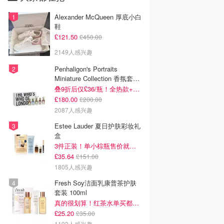
Alexander McQueen 厚底小白
鞋
£121.50
£450.00
2149人感兴趣
Penhaligon's Portraits
Miniature Collection 香氛套装
5瓶装
叠9折后仅£36/瓶！全热款+标志性兽首头
£180.00
£200.00
2087人感兴趣
Estee Lauder 夏日护肤彩妆礼
盒
3件正装！单小棕瓶售价就要£65！
£35.64
£151.00
1805人感兴趣
Fresh Soy洁面乳康普茶护肤
套装 100ml
真的很划算！红茶水单买都要£35！
£25.20
£35.00
1193人感兴趣