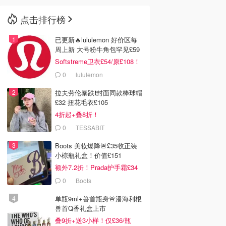
点击排行榜
🇳🇿
新西兰
已更新🔥lululemon 好价区每
周上新 大号粉牛角包罕见£59
Softstreme卫衣£54/原£108！
0
lululemon
拉夫劳伦暴跌❗️封面同款棒球帽
£32 扭花毛衣£105
4折起+叠8折！
0
TESSABIT
Boots 美妆爆降🚨£35收正装
小棕瓶礼盒！价值£151
额外7.2折！Prada护手霜£34
0
Boots
单瓶9ml+兽首瓶身🚨潘海利根
兽首Q香礼盒上市
叠9折+送3小样！仅£36/瓶