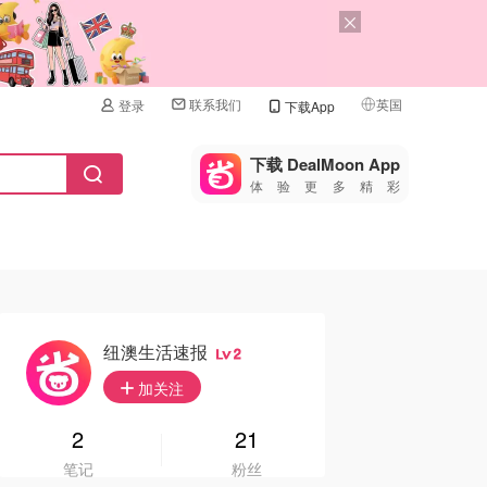
联系我们
英国
登录
下载App
🇺🇸
美国
下载 DealMoon App
体验更多精彩
🇨🇳
中国
🇨🇦
加拿大
🇬🇧
英国
🇩🇪
德国
纽澳生活速报
2
🇫🇷
加关注
法国
🇮🇹
2
21
意大利
笔记
粉丝
🇦🇺
澳洲