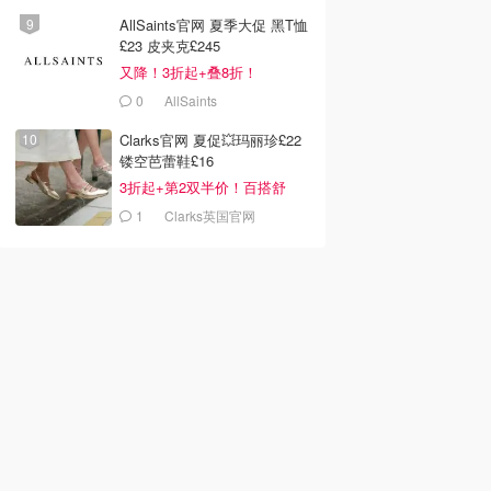
AllSaints官网 夏季大促 黑T恤
£23 皮夹克£245
又降！3折起+叠8折！
0
AllSaints
Clarks官网 夏促💥玛丽珍£22
镂空芭蕾鞋£16
3折起+第2双半价！百搭舒
服！
1
Clarks英国官网