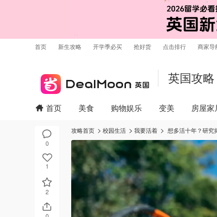
首页
新生攻略
开学季必买
抢好货
点击排行
商家导
英国攻略
首页
美食
购物娱乐
变美
房屋家
攻略首页
校园生活
我要活着
想多活十年？研究揭
0
1
2
0