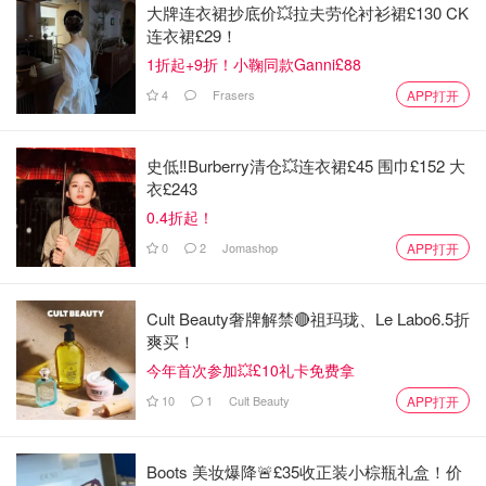
大牌连衣裙抄底价💥拉夫劳伦衬衫裙£130 CK
连衣裙£29！
1折起+9折！小鞠同款Ganni£88
4
Frasers
APP打开
史低‼️Burberry清仓💥连衣裙£45 围巾£152 大
衣£243
0.4折起！
0
2
Jomashop
APP打开
Cult Beauty奢牌解禁🔴祖玛珑、Le Labo6.5折
爽买！
今年首次参加💥£10礼卡免费拿
10
1
Cult Beauty
APP打开
Boots 美妆爆降🚨£35收正装小棕瓶礼盒！价