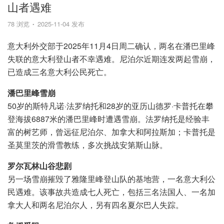
山者遇难
78 浏览
2025-11-04 发布
意大利外交部于2025年11月4日周二确认，两名在潘巴里峰
失联的意大利登山者不幸遇难。尼泊尔近期连发两起雪崩，
已造成三名意大利公民死亡。
潘巴里峰雪崩
50岁的斯特凡诺·法罗纳托和28岁的亚历山德罗·卡普托在攀
登海拔6887米的潘巴里峰时遭遇雪崩。法罗纳托是经验丰
富的树艺师，曾远征尼泊尔、加拿大和阿拉斯加；卡普托是
圣莫里茨的滑雪教练，多次挑战安第斯山脉。
罗尔瓦林山谷悲剧
另一场雪崩摧毁了雅隆里峰登山队的基地营，一名意大利公
民遇难。该事故共造成七人死亡，包括三名法国人、一名加
拿大人和两名尼泊尔人，另有四名夏尔巴人失踪。