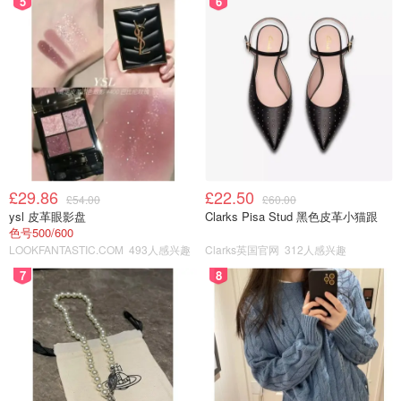
5
6
£29.86
£22.50
£54.00
£60.00
ysl 皮革眼影盘
Clarks Pisa Stud 黑色皮革小猫跟
色号500/600
LOOKFANTASTIC.COM
493人感兴趣
Clarks英国官网
312人感兴趣
7
8