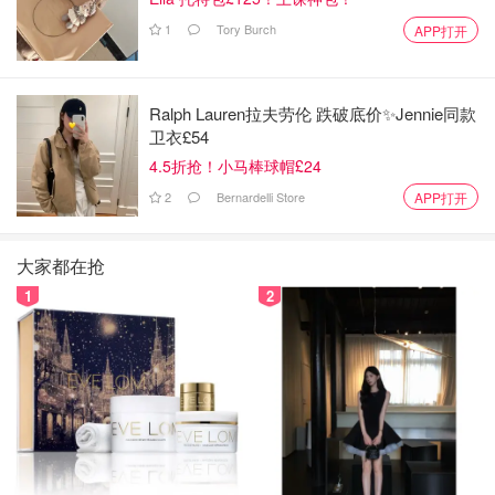
1
Tory Burch
APP打开
Ralph Lauren拉夫劳伦 跌破底价✨Jennie同款
卫衣£54
4.5折抢！小马棒球帽£24
2
Bernardelli Store
APP打开
大家都在抢
1
2