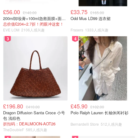
£56.00
£33.75
£140.00
£165.00
200ml卸妆膏+100ml急救面膜+面霜+洁颜布
Odd Mus LD99 连衣裙
总价值£204=2.7折！闭眼冲这套！
EVE LOM
2106人感兴趣
Frasers
1333人感兴趣
3
4
£196.80
£45.90
£410.00
£102.00
Dragon Diffusion Santa Croce 小号
Polo Ralph Lauren 长袖休闲衬衫
包 浅棕色
折扣码：DEALMOON-AOT26
Bernardelli Store
512人感兴趣
TheDoubleF
585人感兴趣