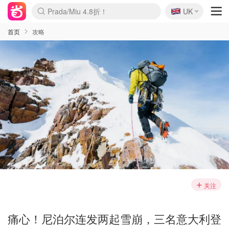
🇬🇧
Prada/Miu 4.8折！
UK
麦卢卡蜂蜜夏促！个位数！
啥？必胜客披萨5折！
首页
攻略
关注
痛心！尼泊尔连发两起雪崩，三名意大利登