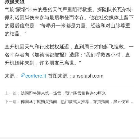
救援受阻
气旋“蒙塔”带来的恶劣天气严重阻碍救援。探险队长瓦尔特·
佩利诺因脚伤未参与最后攀登而幸存。他在社交媒体上留下
的最后信息是：“每攀升一米都是力量、经验和对山脉尊重
的结晶。”
直升机因天气和行政授权延迟，直到周日才能起飞搜救。一
名幸存者向《加德满都邮报》透露：“我们呼救四小时，直
升机始终未到，许多朋友已离世。”
来源：
corriere.it
首图来源：unsplash.com
上一篇：
法国即将迎来第一场雪！预计降雪量将达40厘米
下一篇：
德国马丁靴购买指南 - 热门款式大推荐、穿搭指南，黑五便宜购买渠道