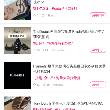
值£151
额外7.2折！Prada护手霜£34
0
Boots
APP打开
TheDoubleF 高奢宝地🤴Prada/Miu Miu/巴宝
莉/罗意威
3折起！Prada乐福鞋£427
36
1
TheDoubleF
APP打开
Flannels 夏季大促💰石头岛白卫衣£49 拉夫劳
伦衬衫£34
1折起+叠9折！海量大牌打骨折！
13
35
Flannels
APP打开
Tory Burch 半价包包专场‼️ 草编托特包£185
Ella 托特包£125！上课神包！