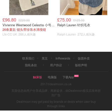
£96.80
£75.00
£220.00
£125.00
Vivienne Westwood Celestia 小号吊坠项链
Ralph Lauren 针织毛衣
26春夏款 锁头带珍珠水滴项链
LN-CC UK
286人感兴趣
Ralph Lauren
272人感兴趣
联系我们
黑五
InRewards
饭团外卖
隐私条款
用户协议
版权声明
触屏版
电脑版
下载App
2017©dealmoon.co.uk
页面信息由用户分享或品牌、商家提供，由Dealmoon核实后发布折
扣广告
Dealmoon may get paid by brands or deals when user buy
through links