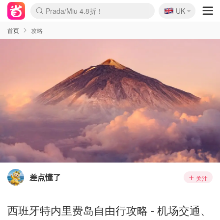
🇬🇧
Prada/Miu 4.8折！
UK
麦卢卡蜂蜜夏促！个位数！
啥？必胜客披萨5折！
首页
攻略
差点懂了
关注
西班牙特内里费岛自由行攻略 - 机场交通、