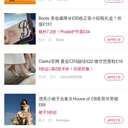
从 La Rambleta 出发，可以沿着 La Fortaleza 徒步小径欣
赏岛屿北部和梦幻般的云海景色，或者沿着小路前往 Pico
Viejo 观景点，欣赏岛屿南坡和邻近地区的美景地平线上的
Boots 美妆爆降🚨£35收正装小棕瓶礼盒！价
值£151
岛屿。可以预订导游活动。这些远足路线不需要特别许可。
额外7.2折！Prada护手霜£34
但是如果要登顶泰德峰的话，记得要提前申请哦，至少提前
2
Boots
APP打开
一个月。
戳这里申请登顶。
戳这里直达缆车登顶购票网站。
Clarks官网 夏促💥玛丽珍£22 镂空芭蕾鞋£16
3. Roques de García
3折起+第2双半价！百搭舒服！
31
1
Clarks英国官网
APP打开
Roques de García是公园内最著名和最值得拍照留念的岩层
之一。它们位于 Parador de Turismo 对面，因其标志性的
美景和从那里可以看到的火山景观而吸引了许多游客。
漂亮小裙子合集👗House of CB鱼骨吊带裙
£69
裙子3折起
0
Selfridges
APP打开