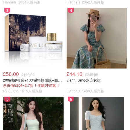
Flannels
2084人感兴趣
Flannels
2062人感兴趣
3
4
图片来源于Volcano Teide，版权属于原作者
£56.00
£44.10
£140.00
£245.00
200ml卸妆膏+100ml急救面膜+面霜+洁颜布
Ganni Smock连衣裙
6.
Costa Adeje
总价值£204=2.7折！闭眼冲这套！
EVE LOM
1515人感兴趣
Flannels
1488人感兴趣
这是岛上南部最热闹的一片海滩啦！有非常多的酒店可供选
5
6
择，同时有很多海上项目比如出海赏鲸和海豚从这里出发。
还可以体验摩托艇、潜水和滑翔伞，是爱好水上运动者的天
堂！