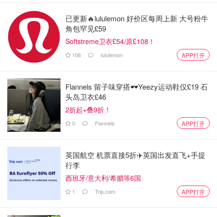
已更新🔥lululemon 好价区每周上新 大号粉牛
角包罕见£59
Softstreme卫衣£54/原£108！
106
lululemon
APP打开
Flannels 留子味穿搭🕶️Yeezy运动鞋仅£19 石
头岛卫衣£46
图片来源于Volcano Teide，版权属于原作者
2折起+叠9折！
0
Flannels
APP打开
4. Arenas Negras
Arenas Negras是一条徒步小径，始于 El Portillo 游客中
英国航空 机票直接5折✈️英国出发直飞+手提
心，攀登金雀花之间的 Montaña del Cerrillar 山，到达一定
行李
高度后，可以欣赏到国家公园和 Llano de Maja 低地的美丽
西班牙/意大利/希腊等6国
全景。从这里也很有可能看到在岛北部形成的著名云海。
1
Trip.com
APP打开