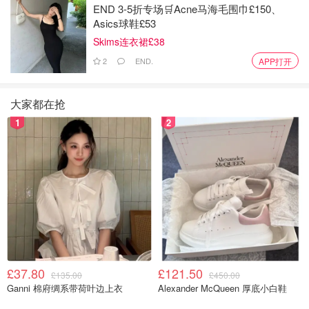
END 3-5折专场🛒Acne马海毛围巾£150、
Asics球鞋£53
Skims连衣裙£38
2
END.
APP打开
大家都在抢
1
2
图片来源于Volcano Teide，版权属于原作者
5. El Portillo 游客中心
El Portillo 游客中心的特色之一是它与火山景观完美契合。
在其植物园中，可以欣赏到公园内超过 75% 的植物种类，
其中包括著名的野生蛇鱼，在加那利群岛被称为tajinaste 。
£37.80
£121.50
£135.00
£450.00
Ganni 棉府绸系带荷叶边上衣
Alexander McQueen 厚底小白鞋