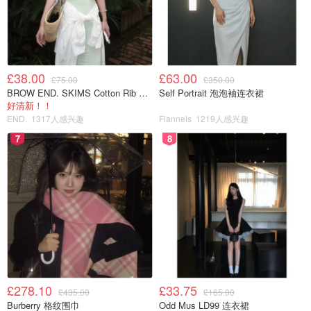
£38.00
£63.00
£75.00
£350.00
BROW END. SKIMS Cotton Rib 长款背心连衣裙 薄荷绿
Self Portrait 泡泡袖连衣裙
好清新！！
END.
1317人感兴趣
Flannels
1219人感兴趣
7
8
图片来源于Canary Islands，版权属于原作者
7.
Siam Park
地址：Av. Siam, s/n, 38660 Costa Adeje, Santa Cruz de
Tenerife, Spain
£278.10
£33.75
£435.00
£165.00
票价：非当地人42欧
Burberry 格纹围巾
Odd Mus LD99 连衣裙