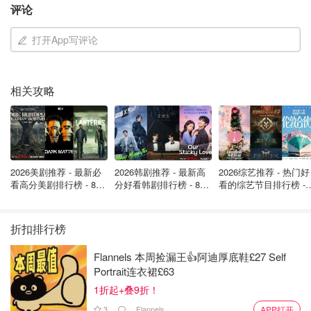
评论
打开App写评论
相关攻略
2026美剧推荐 - 最新必
2026韩剧推荐 - 最新高
2026综艺推荐 - 热门好
看高分美剧排行榜 - 8月
分好看韩剧排行榜 - 8月
看的综艺节目排行榜 - 
最新: 《​​足球教练 》第
最新：丁海寅《我的荒
月最新:《​​伦敦合伙人
图片来源于Volcano Teide，版权属于原作者
四季回归！
糖恋爱 》上线❣️
回归啦
折扣排行榜
2. 乘坐缆车攀登泰德峰
Flannels 本周捡漏王👍阿迪厚底鞋£27 Self
参观泰德国家公园最重要的活动无疑是乘坐缆车到达海拔
Portrait连衣裙£63
3,555 米的高度。三个登顶路径的起点都是 La Rambleta 。
1折起+叠9折！
3
Flannels
APP打开