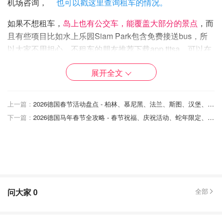
机场咨询，
也可以戳这里查询租车的情况。
如果不想租车，
岛上也有公交车，能覆盖大部分的景点
，而
且有些项目比如水上乐园Siam Park包含免费接送bus，所
以大家不用担心。不租车的朋友推荐下载app titsa，可以在
上面查询到公交车的信息。
展开全文
特内里费岛观光景点
上一篇：
2026德国春节活动盘点 - 柏林、慕尼黑、法兰、斯图、汉堡、纽伦堡、德累斯顿
1.
泰德峰国家公园（Teide）
下一篇：
2026德国马年春节全攻略 - 春节祝福、庆祝活动、蛇年限定、回国礼物、年货清单
地址：38300, Santa Cruz de Tenerife, Spain
泰德峰国家公园是岛内必打卡的景点！泰德火山位于特内里
费岛的中心地带，高达 3,718 米，像一座灯塔一样拔地而
起，是西班牙最高的地方，同时这是一座活火山。
问大家
0
全部
国家公园里面可以进行的活动特别多，可以登山，可以坐缆
车上峰顶观景，可以夜间观星，可以欣赏日落与超美的云
海。建议大家下面介绍国家公园里面不可错过的一些景点。