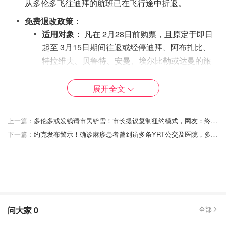
从多伦多飞往迪拜的航班已在飞行途中折返。
免费退改政策：
适用对象：
凡在 2月28日前购票，且原定于即日
起至 3月15日期间往返或经停迪拜、阿布扎比、
特拉维夫、贝鲁特、安曼、埃尔比勒或达曼的旅
客。
展开全文
改签：
可免费改签至 3月31日前的航班（视舱位
情况而定）。
上一篇：
多伦多或发钱请市民铲雪！市长提议复制纽约模式，网友：终于等到了？
退款：
受影响乘客可选择全额退款。
下一篇：
约克发布警示！确诊麻疹患者曾到访多条YRT公交及医院，多处暴露风险点公布！
2. 阿联酋航空（Emirates）
作为迪拜的主基地航空公司，阿联酋航空已暂停所有运营。
停飞时间：
所有进出迪拜的运营至少暂停至当地时间
3月2日早晨 6:00。
问大家
0
全部
处理方案：
原定于 3月5日或之前出行的乘客，可联系