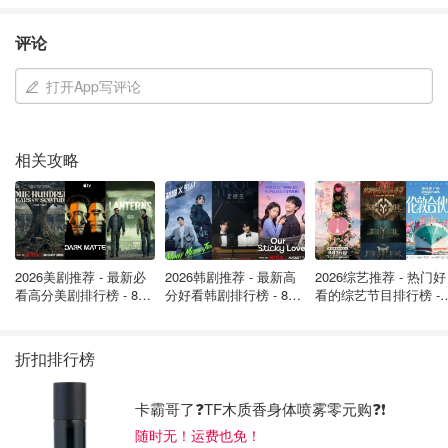
航空公司进行重新预订或申请退款。阿联酋航空通常每
周运营七班多伦多往返迪拜的航线，目前均受波及。
评论
加拿大政府发布最高级别旅游警告
打开App写评论
加拿大外交部已于周日下午发布紧急声明。外交部长安妮塔
·阿南德（Anita Anand）敦促在伊朗的公民
就地避险
相关攻略
（Shelter in place）
。
阿南德表示：“请仅在确保绝对安全的情况下尝试撤离。”目
前，加拿大政府已向土耳其、约旦和以色列等周边地区增派
领事支援人员，以协助受困公民。
2026美剧推荐 - 最新必
2026韩剧推荐 - 最新高
2026综艺推荐 - 热门好
看高分美剧排行榜 - 8月
分好看韩剧排行榜 - 8月
看的综艺节目排行榜 - 
⚠️ 旅游风险评级更新：
最新: 《​​足球教练 》第
最新：丁海寅《我的荒
月最新:《​​伦敦合伙人
四季回归！
糖恋爱 》上线❣️
回归啦
🚨
红色警戒（避免所有旅行）：
伊朗、伊拉克、阿联
折扣排行榜
酋（UAE）、叙利亚、也门、卡塔尔、巴林、科威
特、黎巴嫩、以色列及巴勒斯坦地区。
卡霸哥了❓TF木质香身体喷雾零元购❓❗
随时无！运费也免！
⚠️
橙色警告（避免非必要旅行）：
阿曼、沙特阿拉