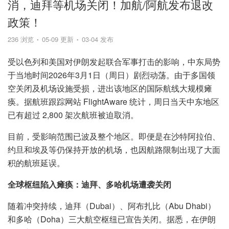
消，迪拜等机场关闭！加航/阿航发布退改
政策！
236 浏览
05-09 更新
03-04 发布
受以色列和美国对伊朗发起联合军事打击的影响，中东局势
于当地时间2026年3月1日（周日）剧烈动荡。由于多国领
空关闭及机场设施受损，进出该地区的国际航线大规模瘫
痪。据航班跟踪网站 FlightAware 统计，周日当天中东地区
已有超过 2,800 架次航班被迫取消。
目前，受影响范围已波及整个地区。即便是在沙特阿拉伯、
约旦和埃及等仍保持开放的机场，也因航路限制出现了大面
积的航班延误。
全球枢纽陷入瘫痪：迪拜、多哈机场遭袭关闭
随着冲突持续，迪拜（Dubai）、阿布扎比（Abu Dhabi）
和多哈（Doha）三大航空枢纽已宣告关闭。据悉，在伊朗