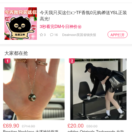
今天我只买这仨👉TF香氛0元购🎁送YSL正装
高光!
3秒看完DM今日神价㊙️
3
16
Dealmoon英国省钱快报
APP打开
大家都在抢
1
2
£69.90
£20.00
£714.90
£80.00
Prestige Necklace 大溪地珍珠项链 10-11mm
adidas Originals Taekwondo 女款黑色运动鞋