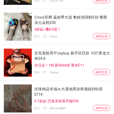
3
LN-CC UK
APP打开
是不是有鸡腿吃
73
Crocs官网 返校季大促 豹纹洞洞鞋£32 葡萄
冰云朵鞋£35
4折起+叠8.5折！
3
Crocs
APP打开
京东宠粉局🎊Joybuy 新手区巨折 10斤青龙大
米£4.9
次日达！18L装Volvic矿泉水£11
4
Joybuy
APP打开
珍珠饰品专场🦪大溪地黑珍珠项链£69/原
£714
0.7折起 巴洛克珍珠手链£35
2
Secret Sales
APP打开