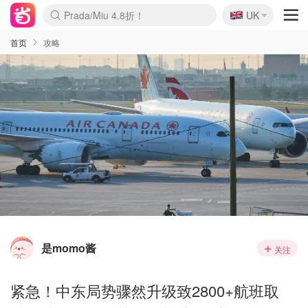
🇬🇧
Prada/Miu 4.8折！
UK
麦卢卡蜂蜜夏促！个位数！
啥？必胜客披萨5折！
首页
攻略
是momo酱
关注
紧急！中东局势骤然升级致2800+航班取