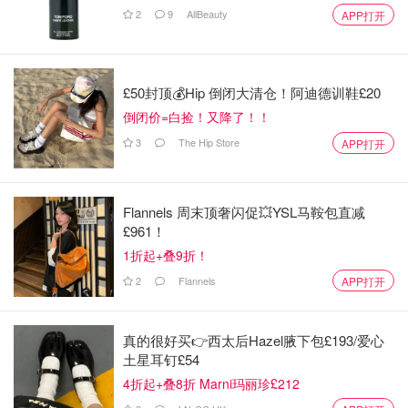
伯、约旦。
2
9
AllBeauty
APP打开
多伦多皮尔逊国际机场（Pearson Airport）提醒广大旅客，
受国际领空变动影响，近期所有前往该地区的航班均可能面
£50封顶💰Hip 倒闭大清仓！阿迪德训鞋£20
临延误或在最后一刻取消。出发前，请务必联系航空公司核
倒闭价=白捡！又降了！！
实最新的航班动态。
3
The Hip Store
APP打开
来源：
thestar.com
封面：Sammy Kogan/The Canadian
Press file photo
Flannels 周末顶奢闪促💥YSL马鞍包直减
£961！
3月加拿大旅行警告 - 中东地区冲突升
1折起+叠9折！
级，政府对多国发布“避免所有旅行”警
告！
2
Flannels
APP打开
OOliviaZZ
2.1w
3
真的很好买👉西太后Hazel腋下包£193/爱心
土星耳钉£54
迪丽热巴滞留迪拜，平安最重要！
4折起+叠8折 Marni玛丽珍£212