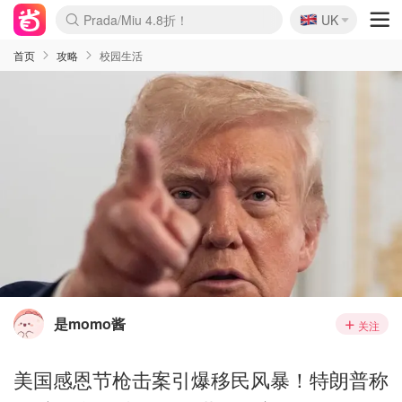
🇬🇧
Prada/Miu 4.8折！
UK
麦卢卡蜂蜜夏促！个位数！
啥？必胜客披萨5折！
首页
攻略
校园生活
是momo酱
关注
美国感恩节枪击案引爆移民风暴！特朗普称