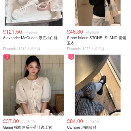
£121.50
£46.80
£450.00
£170.00
Alexander McQueen 厚底小白鞋
Stone Island STONE ISLAND 圆领
卫衣
Flannels
1313人感兴趣
Flannels
1078人感兴趣
7
8
£37.80
£84.00
£135.00
£120.00
Ganni 棉府绸系带荷叶边上衣
Camper 玛丽珍鞋