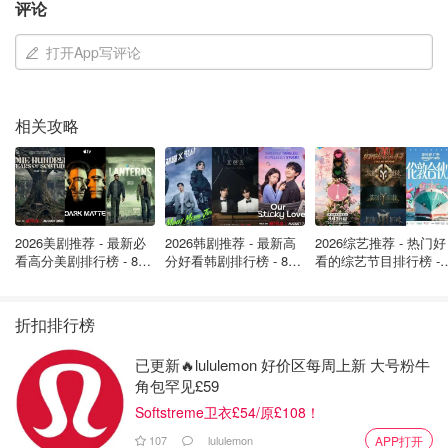
评论
影响的国家。
打开App写评论
这场争议也与明尼苏达州的索马里裔社区被点名有关。特朗
普上周刚表示将结束该州索马里移民的临时保护身份。
相关攻略
在周三枪击案后，特朗普再次强调“国家安全的首要任务是
完全掌控进入美国的人”。目前，华盛顿自 8 月被宣布进入
“犯罪紧急状态”以来，已部署大量国民警卫队员。特朗普称
将再派遣500名警卫队成员入城。
2026美剧推荐 - 最新必
2026韩剧推荐 - 最新高
2026综艺推荐 - 热门好
然而，一名联邦法官上周已裁定国民警卫队部署应结束，但
看高分美剧排行榜 - 8月
分好看韩剧排行榜 - 8月
看的综艺节目排行榜 - 
允许政府在 21 天内决定撤回或提出上诉。这意味着华盛顿
最新: 《​​足球教练 》第
最新：丁海寅《我的荒
月最新:《​​伦敦合伙人
四季回归！
糖恋爱 》上线❣️
回归啦
的安全与政治局势仍将持续紧张。
折扣排行榜
来源：
theguardian
封面：Alex Brandon/AP
已更新🔥lululemon 好价区每周上新 大号粉牛
角包罕见£59
留学圈炸了！英国官宣，将向国际学
Softstreme卫衣£54/原£108！
生每年加征925英镑，2028年生效！
107
lululemon
APP打开