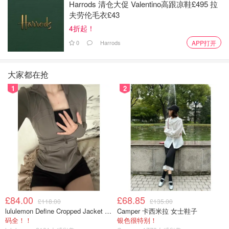
Harrods 清仓大促 Valentino高跟凉鞋£495 拉
夫劳伦毛衣£43
4折起！
0
Harrods
APP打开
大家都在抢
1
2
£84.00
£68.85
£118.00
£135.00
lululemon Define Cropped Jacket Nulu 短款夹克
Camper 卡西米拉 女士鞋子
码全！！
银色很特别！