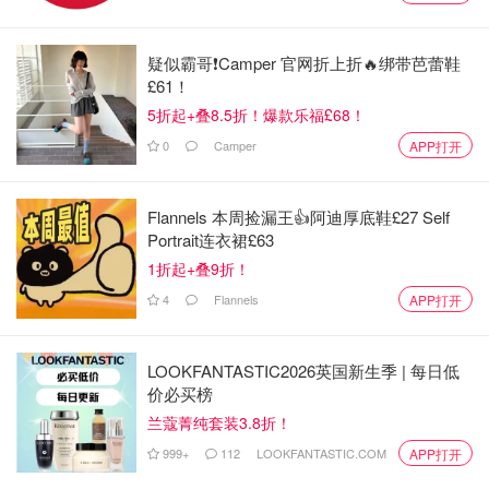
OOliviaZZ
811
疑似霸哥❗️Camper 官网折上折🔥绑带芭蕾鞋
£61！
5折起+叠8.5折！爆款乐福£68！
0
Camper
APP打开
Flannels 本周捡漏王👍阿迪厚底鞋£27 Self
Portrait连衣裙£63
1折起+叠9折！
4
Flannels
APP打开
LOOKFANTASTIC2026英国新生季 | 每日低
价必买榜
兰蔻菁纯套装3.8折！
999+
112
LOOKFANTASTIC.COM
APP打开