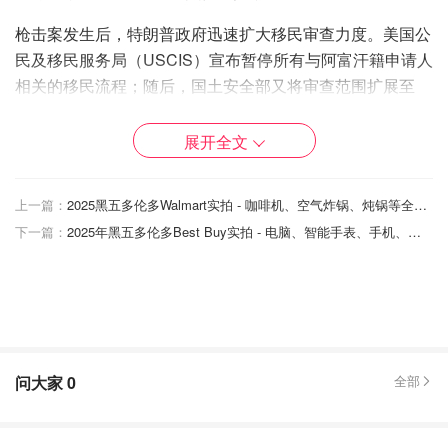
枪击案发生后，特朗普政府迅速扩大移民审查力度。美国公
民及移民服务局（USCIS）宣布暂停所有与阿富汗籍申请人
相关的移民流程；随后，国土安全部又将审查范围扩展至
“所有在拜登政府时期获批的庇护案”，但尚未明确是否包括
所有国家。
展开全文
USCIS 局长埃德洛宣布，
将根据总统指示，对“来自所有高
关注国家的绿卡进行全面复核”。
官方未公布“关注国家”名
上一篇：
2025黑五多伦多Walmart实拍 - 咖啡机、空气炸锅、炖锅等全场低价！必抢清单！
单，但 DHS 引用的是特朗普今年 6 月实施的旅行禁令，涵
下一篇：
2025年黑五多伦多Best Buy实拍 - 电脑、智能手表、手机、家居清洁电器超低价！
盖包括阿富汗、委内瑞拉、老挝等在内的19国。
与此同时，特朗普政府近期已宣布取消对委内瑞拉、海地、
索马里、阿富汗等国的“临时保护身份”（TPS），意味着数
十万移民可能失去合法居留与就业许可。
问大家
0
全部
特朗普还在最新帖文中以激烈措辞将社会治安、财政赤字等
问题归咎于难民和移民，却未提供任何证据。DHS 在回应
媒体提问时，将所谓“第三世界国家”指向这19个受旅行禁令