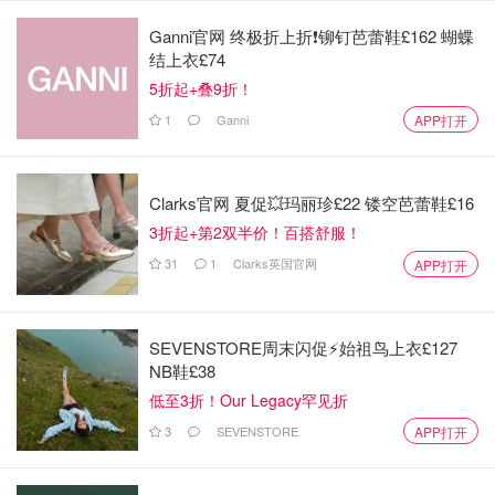
Ganni官网 终极折上折❗️铆钉芭蕾鞋£162 蝴蝶
结上衣£74
5折起+叠9折！
1
Ganni
APP打开
Clarks官网 夏促💥玛丽珍£22 镂空芭蕾鞋£16
3折起+第2双半价！百搭舒服！
31
1
Clarks英国官网
APP打开
SEVENSTORE周末闪促⚡️始祖鸟上衣£127
NB鞋£38
低至3折！Our Legacy罕见折
3
SEVENSTORE
APP打开