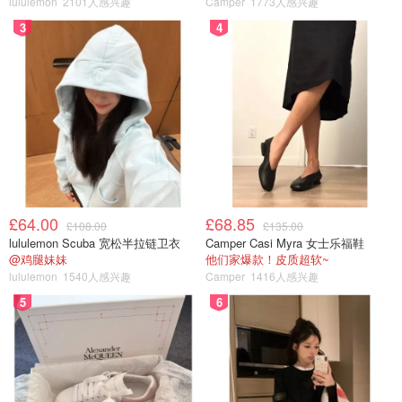
lululemon
2101人感兴趣
Camper
1773人感兴趣
3
4
£64.00
£68.85
£108.00
£135.00
lululemon Scuba 宽松半拉链卫衣
Camper Casi Myra 女士乐福鞋
@鸡腿妹妹
他们家爆款！皮质超软~
lululemon
1540人感兴趣
Camper
1416人感兴趣
5
6