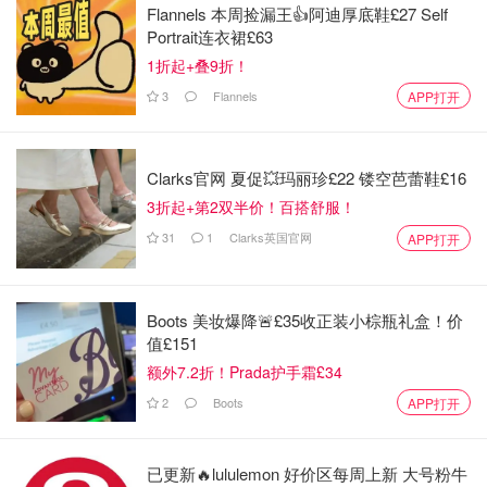
针对小孩饮酒这类错误，国泰将来会怎么预防？有没有
Flannels 本周捡漏王👍阿迪厚底鞋£27 Self
Portrait连衣裙£63
员工培训流程？
1折起+叠9折！
志愿医生身份到底怎么确认？为什么不启动专业医疗系
3
Flannels
APP打开
统？
出错的机组人员有没有道歉？是否会被追责？
Clarks官网 夏促💥玛丽珍£22 镂空芭蕾鞋£16
呼吁家长注意飞行安全
3折起+第2双半价！百搭舒服！
31
1
Clarks英国官网
APP打开
目前，这个家庭正在整理正式投诉文件，并与媒体合作，把
这件事完整说出来，希望能唤起大家对儿童飞行安全的重
视。他们也坦言：国泰航空是全球知名的顶级航空，但这次
Boots 美妆爆降🚨£35收正装小棕瓶礼盒！价
的应对让人非常失望。
值£151
而国泰航空目前还没有对外发表更详细的回应或说明，乘客
额外7.2折！Prada护手霜£34
们的问题、特别是家长们的担忧，也依旧悬在空中。
2
Boots
APP打开
孩子出门搭飞机，不只是系好安全带那么简单。饮食、环
已更新🔥lululemon 好价区每周上新 大号粉牛
境、服务、反应机制都必须到位。这个家庭用亲身经历提醒