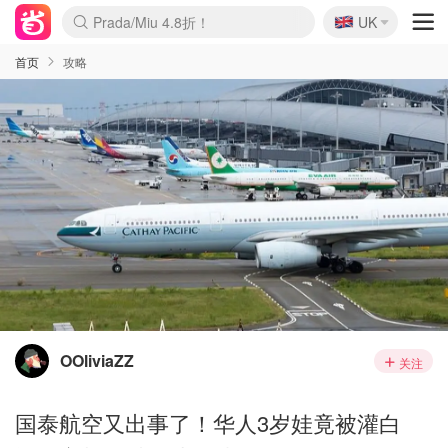
🇬🇧
Prada/Miu 4.8折！
UK
麦卢卡蜂蜜夏促！个位数！
啥？必胜客披萨5折！
首页
攻略
OOliviaZZ
关注
国泰航空又出事了！华人3岁娃竟被灌白