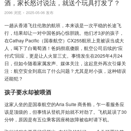
酒，家长怒讨说法，就送个玩具打发了？
2096 浏览
2025-05-06 发布
一趟从香港飞往伦敦的航班，本来该是一次平稳的长途飞
行，结果却让一对中国爸妈心惊胆跳。他们才3岁的孩子，
在Cathay Pacific（国泰航空）CX255航班上竟被误当成大
人，喝下了白葡萄酒！爸妈彻底傻眼，航空公司后续的“应
付式”回应，更是让人火冒三丈。事情发生在2025年4月24
日，但如今随着家属发声、媒体关注，这起意外再次引爆关
注：航空安全到底出了什么问题？尤其是对小孩，这种错误
还能犯？
孩子要水却被喂酒
这家人坐的是国泰航空的Aria Suite 商务舱，乍一看服务应
该是顶级的，但事情从登机开始就不对劲了。飞机延误了30
分钟，原因是有五位乘客因座椅故障被临时请下机。