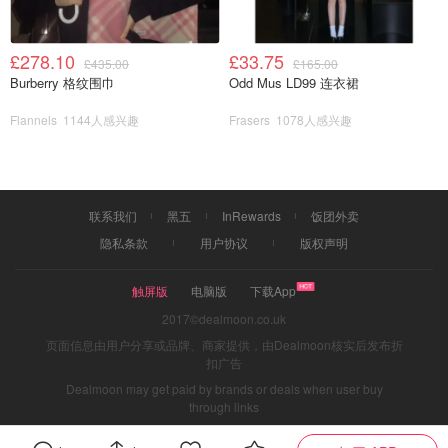
£278.10
£33.75
£435.00
£165.00
Burberry 格纹围巾
Odd Mus LD99 连衣裙
Flannels
1144人感兴趣
Frasers
1078人感兴趣
联系我们
黑五
InRewards
饭团外卖
隐私条款
用户协议
版权声明
触屏版
电脑版
下载App
2017©dealmoon.co.uk
页面信息由用户分享或品牌、商家提供，由Dealmoon核实后发布折
扣广告
Dealmoon may get paid by brands or deals when user buy
through links