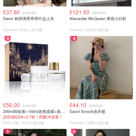
£37.80
£121.50
£135.00
£450.00
Ganni 棉府绸系带荷叶边上衣
Alexander McQueen 厚底小白鞋
Flannels
2084人感兴趣
Flannels
2062人感兴趣
3
4
£56.00
£44.10
£140.00
£245.00
200ml卸妆膏+100ml急救面膜+面霜+洁颜布
Ganni Smock连衣裙
总价值£204=2.7折！闭眼冲这套！
EVE LOM
1515人感兴趣
Flannels
1488人感兴趣
5
6