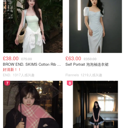
£38.00
£63.00
£75.00
£350.00
BROW END. SKIMS Cotton Rib 长款背心连衣裙 薄荷绿
Self Portrait 泡泡袖连衣裙
好清新！！
END.
1317人感兴趣
Flannels
1219人感兴趣
7
8