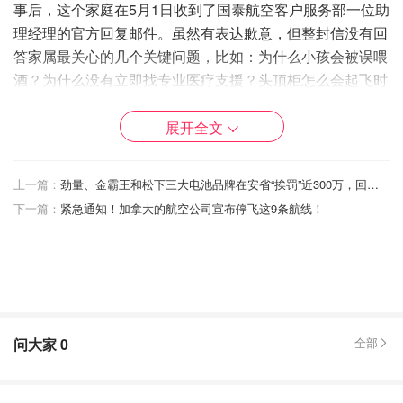
事后，这个家庭在5月1日收到了国泰航空客户服务部一位助
理经理的官方回复邮件。虽然有表达歉意，但整封信没有回
答家属最关心的几个关键问题，比如：为什么小孩会被误喂
酒？为什么没有立即找专业医疗支援？头顶柜怎么会起飞时
开了门？
展开全文
更让家属不满的是，国泰航空称：“志愿医生确认孩子无大
碍，机组人员全程观察了睡着的孩子，还贴心送上儿童安全
上一篇：
劲量、金霸王和松下三大电池品牌在安省“挨罚”近300万，回收目标没达标惹争议！
带。”
作为补偿，航空公司送了一套“适合3至6岁儿童的玩
下一篇：
紧急通知！加拿大的航空公司宣布停飞这9条航线！
具”
。
这位父母看完真是哭笑不得：“我们不是为了玩具来投诉
的，这根本没有正视问题。”
这不只是个“误会”
问大家
0
全部
在英国，给五岁以下的儿童饮酒是违法的。在中国香港，18
岁以下未成年人饮酒也可能涉及罚款。