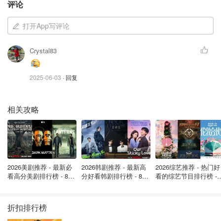
评论
而这次事件中，
航空公司甚至没有核实志愿医生的身份和资
质
，也没有启动更专业的医疗支援系统（比如MedLink），
打开App写评论
反倒着急开报告结案。这还没完，家属说，有空服员甚至在
事后说：“你小孩那么大只，没事的啦。”
Crystal83
这种话，听了能不火？
2025-06-03
· 回复
这个家庭原本是想“算了”，毕竟航程结束了，孩子也没出大
问题。但冷漠的态度和各种不专业的操作让他们决定公开发
相关攻略
声！
他们现在要的不只是道歉，而是彻底的问责和改变。以下是
他们对国泰航空提出的五大问题：
为什么会把白酒当水给孩子？有没有餐前敏感成分提醒
2026美剧推荐 - 最新必
2026韩剧推荐 - 最新高
2026综艺推荐 - 热门好
看高分美剧排行榜 - 8月
分好看韩剧排行榜 - 8月
看的综艺节目排行榜 - 
机制？有没有儿童专属餐具？
最新: 《​​足球教练 》第
最新：丁海寅《我的荒
月最新:《​​伦敦合伙人
四季回归！
糖恋爱 》上线❣️
回归啦
头顶柜怎么能在起飞时突然打开？被赶下飞机的乘客又
折扣排行榜
是怎么回事？