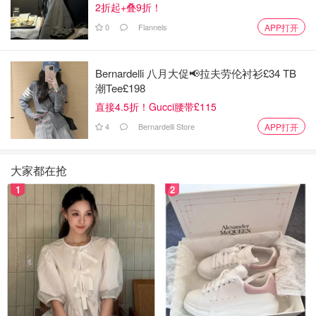
3249
4
2折起+叠9折！
0
Flannels
APP打开
Bernardelli 八月大促📢拉夫劳伦衬衫£34 TB
潮Tee£198
直接4.5折！Gucci腰带£115
4
Bernardelli Store
APP打开
大家都在抢
1
2