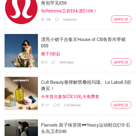
角包罕见£59
我们——当安全出了问题，真不是送几个玩具就能一笔带过
Softstreme卫衣£54/原£108！
的。
106
lululemon
APP打开
你曾遇过飞机服务上的疏忽吗？欢迎留言分享你的飞行经
历。
漂亮小裙子合集👗House of CB鱼骨吊带裙
£69
来源：
theoncetimes
封面：lasta29, CC BY 2.0, via
Wikimedia Commons
裙子3折起
0
Selfridges
APP打开
气死！国泰航空除夕夜“放鸽子”，多伦
多华人无法回国团圆过年！
Cult Beauty奢牌解禁🔴祖玛珑、Le Labo6.5折
爽买！
是不是有鸡腿吃
1921
2
今年首次参加💥£10礼卡免费拿
11
2
Cult Beauty
APP打开
香港夫妇不满前排妹子调整飞机座
椅，猛踹椅背+骂大陆妹+竖手指，国
Flannels 留子味穿搭🕶️Yeezy运动鞋仅£19 石
泰航空回应来了！
头岛卫衣£46
是不是有鸡腿吃