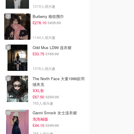
1219人感兴趣
Burberry 格纹围巾
£278.10
£435.00
1144人感兴趣
Odd Mus LD99 连衣裙
£33.75
£165.00
1078人感兴趣
The North Face 大童1996款羽
绒夹克
XXL有
£67.50
£250.00
765人感兴趣
Ganni Smock 女士连衣裙
泡泡袖版
£44.10
£245.00
765人感兴趣