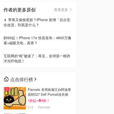
作者的更多原创
查看更多
🇳🇿
新西兰
📱 苹果又偷偷更新？iPhone 新增「后台安
全改进」到底是什么？
$599起！iPhone 17e 惊喜发布：4800万像
素+磁吸充电，真香？
互联网的“根”被拔了：再见，全球第一根跨
洋光纤电缆！
点击排行榜
Flannels 本周捡漏王👍阿迪厚
底鞋£27 Self Portrait连衣裙
£63
1折起+叠9折！
0
Flannels