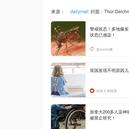
来源：
dailymail
封面：Thor Deichma
警戒状态！多地爆发
状恐已感染！
是momo酱
英国发现不明原因儿
加拿大省钱君
加拿大200多人染
被禁止研究！