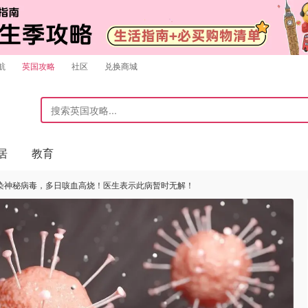
航
英国攻略
社区
兑换商城
居
教育
染神秘病毒，多日咳血高烧！医生表示此病暂时无解！