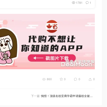
1781
1
860
0
0
0
下一篇:
惋惜！顶级名校亚裔学霸申请藤校全被拒，不幸因自杀离世！