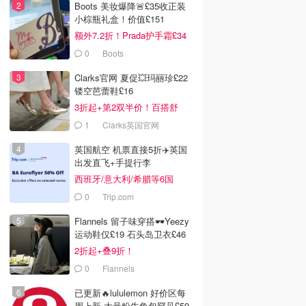
Boots 美妆爆降🚨£35收正装
小棕瓶礼盒！价值£151
额外7.2折！Prada护手霜£34
0
Boots
Clarks官网 夏促💥玛丽珍£22
镂空芭蕾鞋£16
3折起+第2双半价！百搭舒
服！
1
Clarks英国官网
英国航空 机票直接5折✈️英国
出发直飞+手提行李
西班牙/意大利/希腊等6国
0
Trip.com
Flannels 留子味穿搭🕶️Yeezy
运动鞋仅£19 石头岛卫衣£46
2折起+叠9折！
0
Flannels
已更新🔥lululemon 好价区每
周上新 大号粉牛角包罕见£59