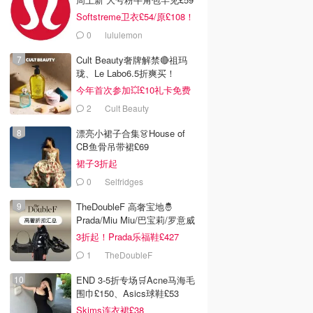
Softstreme卫衣£54/原£108！
0
lululemon
Cult Beauty奢牌解禁🔴祖玛
珑、Le Labo6.5折爽买！
今年首次参加💥£10礼卡免费
拿
2
Cult Beauty
漂亮小裙子合集👗House of
CB鱼骨吊带裙£69
裙子3折起
0
Selfridges
TheDoubleF 高奢宝地🤴
Prada/Miu Miu/巴宝莉/罗意威
3折起！Prada乐福鞋£427
1
TheDoubleF
END 3-5折专场🛒Acne马海毛
围巾£150、Asics球鞋£53
Skims连衣裙£38