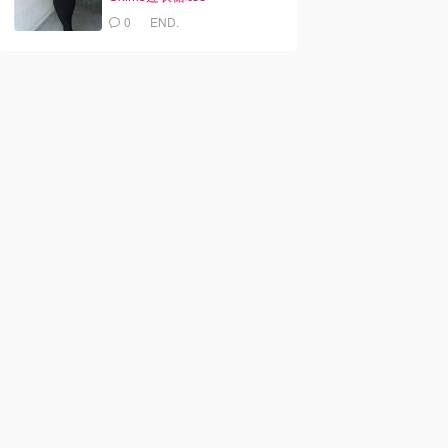
0
END.