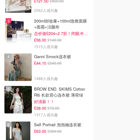
£121.50
£450.00
2062人感兴趣
200ml卸妆膏+100ml急救面膜
+面霜+洁颜布
总价值£204=2.7折！闭眼冲这套！
£56.00
£140.00
1515人感兴趣
Ganni Smock连衣裙
£44.10
£245.00
1488人感兴趣
BROW END. SKIMS Cotton
Rib 长款背心连衣裙 薄荷绿
好清新！！
£38.00
£75.00
1317人感兴趣
Self Portrait 泡泡袖连衣裙
£63.00
£350.00