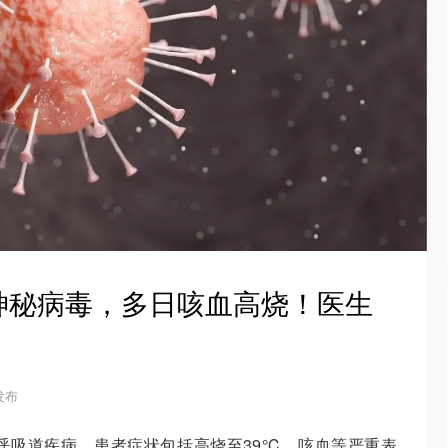
神秘病毒，多日咳血高烧！医生
 发布
呼吸道疾病，患者症状包括高烧至39℃、咳血等严重表