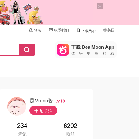
联系我们
英国
登录
下载App
🇺🇸
美国
下载 DealMoon App
体验更多精彩
🇨🇳
中国
🇨🇦
加拿大
🇬🇧
英国
🇩🇪
德国
是momo酱
13
🇫🇷
加关注
法国
🇮🇹
234
6202
意大利
笔记
粉丝
🇦🇺
澳洲