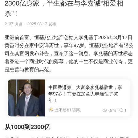
2300亿身家，半生都在与李嘉诚“相爱相
杀”！
2137 浏览
2025-03-17 发布
亚洲前首富、恒基兆业地产创始人李兆基于2025年3月17日
黄昏时分在家中安详离世，享年97岁。恒基兆业地产有限公
司在其官网发布讣告，宣布了这一消息。李兆基的离世标志
着香港一个商业时代的落幕，他的一生不仅是商业传奇，更
是慈善与教育的典范。
中国香港第二大富豪李兆基辞世，享
年97岁！前妻在加拿大寺庙住了30
年！
是不是有鸡腿吃
4579
1
从1000到2300亿