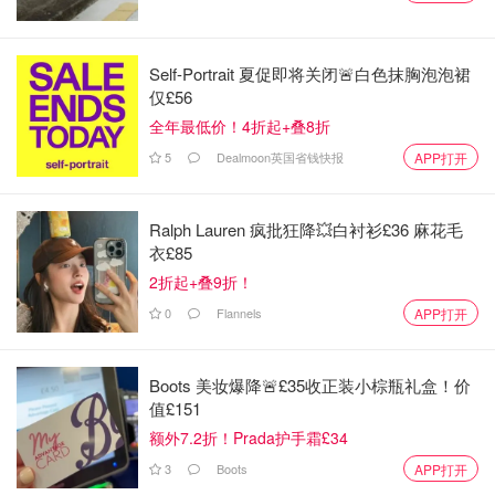
Self-Portrait 夏促即将关闭🚨白色抹胸泡泡裙
仅£56
全年最低价！4折起+叠8折
5
Dealmoon英国省钱快报
APP打开
Ralph Lauren 疯批狂降💥白衬衫£36 麻花毛
衣£85
2折起+叠9折！
0
Flannels
APP打开
Boots 美妆爆降🚨£35收正装小棕瓶礼盒！价
值£151
额外7.2折！Prada护手霜£34
3
Boots
APP打开