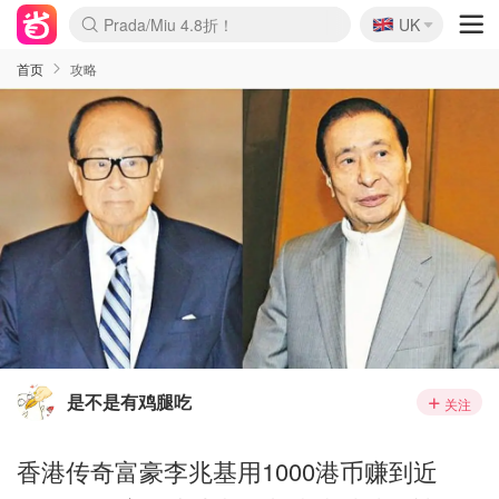
🇬🇧
Prada/Miu 4.8折！
UK
麦卢卡蜂蜜夏促！个位数！
啥？必胜客披萨5折！
首页
攻略
是不是有鸡腿吃
关注
香港传奇富豪李兆基用1000港币赚到近