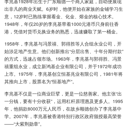
李兆基1928年出生于广东顺德一个商人家庭，自幼便展现
出非凡的商业天赋。6岁时，他便开始在家族的金铺学习生
意，12岁时已熟练掌握看金、化金、熔金的核心技术。
1948年，年仅20岁的李兆基带着1000元港币只身前往香
港，凭借对货币兑换业务的熟悉，迅速赚取了第一桶金。
1958年，李兆基与冯景禧、郭得胜等人合组永业公司，开
始涉足地产生意。他们创新推出“分层出售、十年分期付款”
的方式，迅速占领市场。1963年，李兆基与郭得胜、冯景
禧重组永业，成立新鸿基企业有限公司，并于1972年成功
上市。1975年，李兆基创立恒基兆业有限公司，1981年将
其推向上市，股票名为“恒基地产”。
李兆基不仅是一位商业巨擘，更是一位慈善家。他主张“出
一分钱，要有十分收获”，运用杠杆原理惠及更多人。1995
年，他捐款8000万元人民币，在故乡顺德创办了李兆基中
学。2007年，李兆基被香港特别行政区政府颁授最高荣誉
——“大紫荆勋章”。