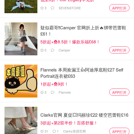
3000亿美元！
3
SEVENSTORE
APP打开
是不是有鸡腿吃
1.5w
1
疑似霸哥❗️Camper 官网折上折🔥绑带芭蕾鞋
£61！
5折起+叠8.5折！爆款乐福£68！
0
Camper
APP打开
Flannels 本周捡漏王👍阿迪厚底鞋£27 Self
Portrait连衣裙£63
1折起+叠9折！
3
Flannels
APP打开
Clarks官网 夏促💥玛丽珍£22 镂空芭蕾鞋£16
3折起+第2双半价！百搭舒服！
31
1
Clarks英国官网
APP打开