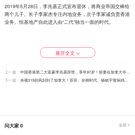
2019年5月28日，李兆基正式宣布退休，将商业帝国交棒给
两个儿子。长子李家杰专注内地业务，次子李家诚负责香港
业务。恒基地产自此进入由“二代”独当一面的时代。
与李嘉诚的“世纪对决”
展开全文
李兆基与李嘉诚的竞争贯穿了整个职业生涯。
上一篇：
中国香港第二大富豪李兆基辞世，享年97岁！前妻在加拿大寺庙住了30年！
1996年和1997年，李兆基连续两年蝉联亚洲首富，但1998
下一篇：
央视315的风刮到了加拿大！苏菲、全棉时代、杨铭宇黄焖鸡等“黑榜”商品这里全有！
年亚洲金融危机后，李嘉诚逆势崛起，霸占香港首富宝座长
达21年。
直到2020年，李兆基以304亿美元身家，领先李嘉诚10亿美
元，重夺香港首富宝座。
在《福布斯》公布的2025年度香港50大富豪榜中，李兆基
问大家
0
全部
身家涨8.1%，达2277亿港元），位居第二，仅次于李嘉