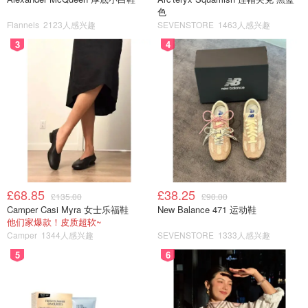
色
Flannels
2123人感兴趣
SEVENSTORE
1463人感兴趣
3
4
£68.85
£38.25
£135.00
£90.00
Camper Casi Myra 女士乐福鞋
New Balance 471 运动鞋
他们家爆款！皮质超软~
Camper
1344人感兴趣
SEVENSTORE
1333人感兴趣
5
6