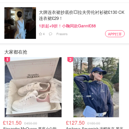
大牌连衣裙抄底价💥拉夫劳伦衬衫裙£130 CK
连衣裙£29！
1折起+9折！小鞠同款Ganni£88
4
Frasers
APP打开
大家都在抢
1
2
£121.50
£127.50
£450.00
£180.00
Alexander McQueen 厚底小白鞋
Arc'teryx Squamish 连帽夹克 黑蓝