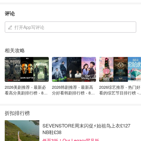
诚。
评论
香港富豪的传奇故事中，你最敬佩哪一位？欢迎分享你的看
法！
打开App写评论
周大福家三公子结婚，政商界全到齐
了！伏明霞罕见亮相、霍震霆和前妻
相关攻略
出席！
是不是有鸡腿吃
4118
李嘉诚半夜发公告，宣布要卖掉43个
2026美剧推荐 - 最新必
2026韩剧推荐 - 最新高
2026综艺推荐 - 热门好
看高分美剧排行榜 - 8月
分好看韩剧排行榜 - 8月
看的综艺节目排行榜 - 
港口，大赚超190亿美元！接盘方为美
最新: 《​​足球教练 》第
最新：丁海寅《我的荒
月最新:《​​伦敦合伙人
国公司！
四季回归！
糖恋爱 》上线❣️
回归啦
是不是有鸡腿吃
2205
1
折扣排行榜
SEVENSTORE周末闪促⚡️始祖鸟上衣£127
网传红顶商人荣氏家族移民加拿大，
NB鞋£38
疑似搬家视频曝光！家族资产已超过
低至3折！Our Legacy罕见折