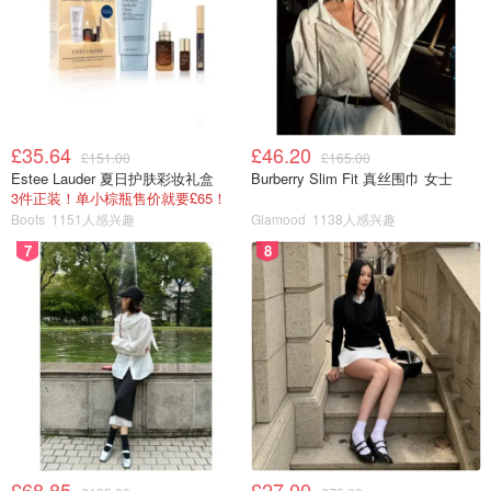
£35.64
£46.20
£151.00
£165.00
Estee Lauder 夏日护肤彩妆礼盒
Burberry Slim Fit 真丝围巾 女士
3件正装！单小棕瓶售价就要£65！
Boots
1151人感兴趣
Glamood
1138人感兴趣
7
8
£68.85
£27.00