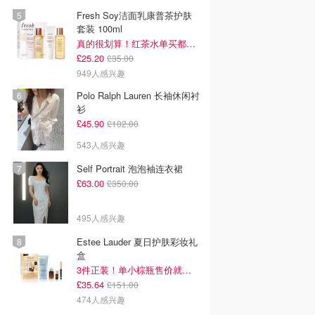
Fresh Soy洁面乳康普茶护肤
套装 100ml
真的很划算！红茶水单买都要£35！
£25.20
£35.00
949人感兴趣
Polo Ralph Lauren 长袖休闲衬
衫
£45.90
£102.00
543人感兴趣
Self Portrait 泡泡袖连衣裙
£63.00
£350.00
495人感兴趣
Estee Lauder 夏日护肤彩妆礼
盒
3件正装！单小棕瓶售价就要£65！
£35.64
£151.00
474人感兴趣