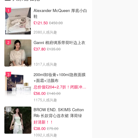
Alexander McQueen 厚底小白
鞋
£121.50
£450.00
2080人感兴趣
Ganni 棉府绸系带荷叶边上衣
£37.80
£135.00
1317人感兴趣
200ml卸妆膏+100ml急救面膜
+面霜+洁颜布
总价值£204=2.7折！闭眼冲这套！
£56.00
£140.00
1175人感兴趣
BROW END. SKIMS Cotton
Rib 长款背心连衣裙 薄荷绿
好清新！！
£38.00
£75.00
1092人感兴趣