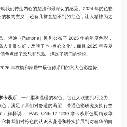
助我们传达内心的想法和最深切的感受。2024 年的色彩
庄的极简主义，还有几抹意想不到的红色，让人精神为之
。潘通（Pantone）刚刚公布了 2025 年的年度色彩，
罗德岛人非常友好，反映了 “小点心文化”，而且 2025 年春夏
萄酒色点燃了欢乐和乐观，满足了我们的愉悦。
为你盘点 2025 年衣橱和家居中最值得采用的六大色彩趋势。
摩卡慕斯
，一种柔和温暖的棕色。它让人联想到巧克力、
颜色，满足了我们对舒适的渴望，潘通色彩研究所执行主
man）解释说： “PANTONE 17-1230 摩卡慕斯色既精致华
，它将我们对棕色的认识从谦逊和朴实扩展到对奢华的向