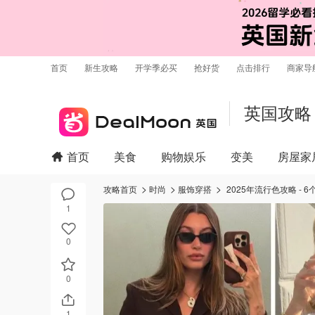
首页
新生攻略
开学季必买
抢好货
点击排行
商家导
英国攻略
首页
美食
购物娱乐
变美
房屋家
攻略首页
时尚
服饰穿搭
2025年流行色攻略 -
1
0
0
1