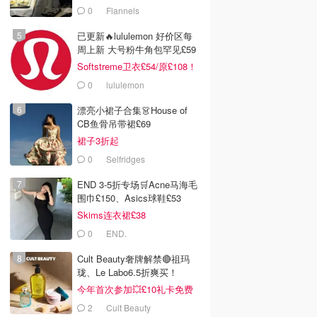
0
Flannels
已更新🔥lululemon 好价区每
周上新 大号粉牛角包罕见£59
Softstreme卫衣£54/原£108！
0
lululemon
漂亮小裙子合集👗House of
CB鱼骨吊带裙£69
裙子3折起
0
Selfridges
END 3-5折专场🛒Acne马海毛
围巾£150、Asics球鞋£53
Skims连衣裙£38
0
END.
Cult Beauty奢牌解禁🔴祖玛
珑、Le Labo6.5折爽买！
今年首次参加💥£10礼卡免费
拿
2
Cult Beauty