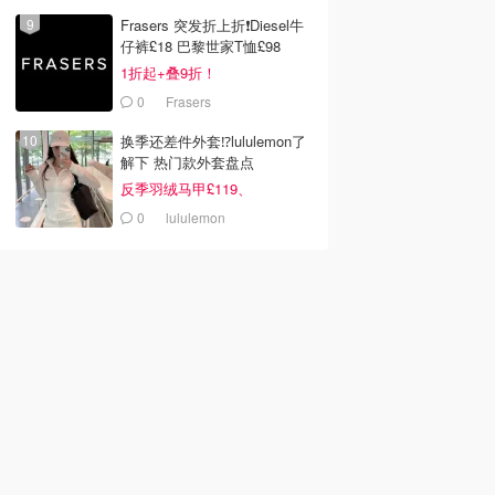
Frasers 突发折上折❗️Diesel牛
仔裤£18 巴黎世家T恤£98
1折起+叠9折！
0
Frasers
换季还差件外套⁉️lululemon了
解下 热门款外套盘点
反季羽绒马甲£119、
Define£84
0
lululemon