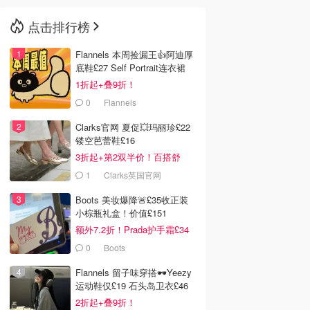
点击排行榜
🇳🇿
新西兰
Flannels 本周捡漏王👍阿迪厚
底鞋£27 Self Portrait连衣裙
£63
1折起+叠9折！
0
Flannels
Clarks官网 夏促💥玛丽珍£22
镂空芭蕾鞋£16
3折起+第2双半价！百搭舒
服！
1
Clarks英国官网
Boots 美妆爆降🚨£35收正装
小棕瓶礼盒！价值£151
额外7.2折！Prada护手霜£34
0
Boots
Flannels 留子味穿搭🕶️Yeezy
运动鞋仅£19 石头岛卫衣£46
2折起+叠9折！