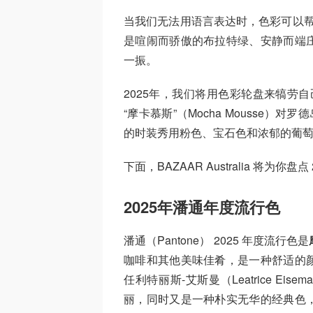
当我们无法用语言表达时，色彩可以帮
是喧闹而骄傲的布拉特绿、安静而端
一振。
2025年，我们将用色彩轮盘来犒劳自己
“摩卡慕斯”（Mocha Mousse）对
的时装秀用粉色、宝石色和浓郁的葡
下面，BAZAAR Australia 将
2025年潘通年度流行色
潘通（Pantone） 2025 年度流行色是
咖啡和其他美味佳肴，是一种舒适的
任利特丽斯-艾斯曼（Leatrice Eise
丽，同时又是一种朴实无华的经典色