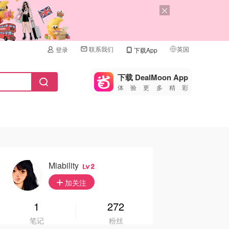
联系我们
英国
登录
下载App
🇺🇸
美国
下载 DealMoon App
体验更多精彩
🇨🇳
中国
🇨🇦
加拿大
🇬🇧
英国
🇩🇪
德国
Miability
2
🇫🇷
加关注
法国
🇮🇹
1
272
意大利
笔记
粉丝
🇦🇺
澳洲