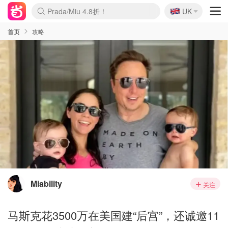
🇬🇧
Prada/Miu 4.8折！
UK
麦卢卡蜂蜜夏促！个位数！
啥？必胜客披萨5折！
首页
攻略
Miability
关注
马斯克花3500万在美国建“后宫”，还诚邀11