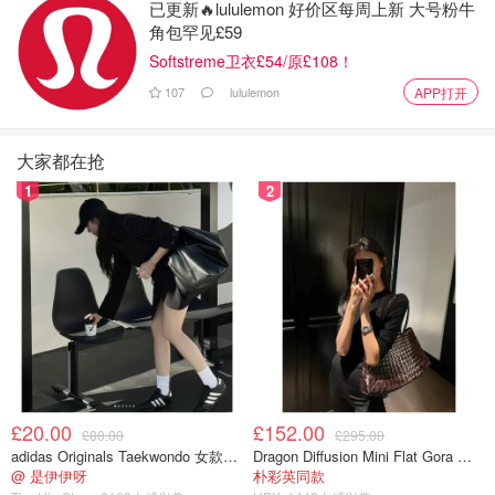
已更新🔥lululemon 好价区每周上新 大号粉牛
据《纽约时报》报道，马斯克曾告诉身边的人，
他希望自己
角包罕见£59
的孩子和两个孩子的母亲住在这些房产里，这样他的小孩子
Softstreme卫衣£54/原£108！
们就可以彼此亲近，马斯克也可以更轻松地与他们共度时
107
lululemon
APP打开
光。
这位德州亿万富翁的亲信告诉《纽约时报》，新房产距离他
大家都在抢
通常居住的奥斯汀豪宅约10分钟步行路程。
1
2
这座意大利托斯卡纳风格的建筑占地14,400平方英尺。据公
开记录显示，毗邻该建筑的是一座六居室豪宅，也是马斯克
购买的。这些房产总价约为
3500万美元
。
这位亿万富翁非常热衷于保密，以至于他在提交报价之前就
要求房产卖家签署保密协议。据报道，马斯克还愿意支付高
价——
出价比房屋市场售价高出70%。
£20.00
£152.00
£80.00
£295.00
adidas Originals Taekwondo 女款黑色运动鞋
Dragon Diffusion Mini Flat Gora 深棕色手提包
@ 是伊伊呀
朴彩英同款