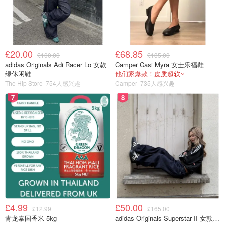
£20.00
£68.85
£100.00
£135.00
adidas Originals Adi Racer Lo 女款
Camper Casi Myra 女士乐福鞋
绿休闲鞋
他们家爆款！皮质超软~
The Hip Store
754人感兴趣
Camper
735人感兴趣
7
8
而2妈Grimes去年和马斯克因监护权之争而变得关系紧张，
据称马斯克不允许Grimes见她的孩子。
这位特斯拉老板曾公开表示，为了延缓人口下降，人们需要
生育更多的孩子。
£4.99
£50.00
£12.99
£165.00
据《纽约时报》报道，他甚至将自己的精子提供给朋友和熟
青龙泰国香米 5kg
adidas Originals Superstar II 女款串珠休闲鞋 黑色