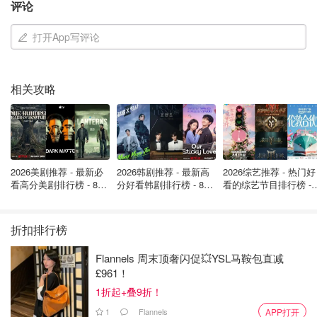
评论
萨克森·马斯克 (2006)
打开App写评论
达米安·马斯克 (2006)
相关攻略
2026美剧推荐 - 最新必
2026韩剧推荐 - 最新高
2026综艺推荐 - 热门好
看高分美剧排行榜 - 8月
分好看韩剧排行榜 - 8月
看的综艺节目排行榜 - 
最新: 《​​足球教练 》第
最新：丁海寅《我的荒
月最新:《​​伦敦合伙人
四季回归！
糖恋爱 》上线❣️
回归啦
折扣排行榜
Flannels 周末顶奢闪促💥YSL马鞍包直减
£961！
1折起+叠9折！
1
Flannels
APP打开