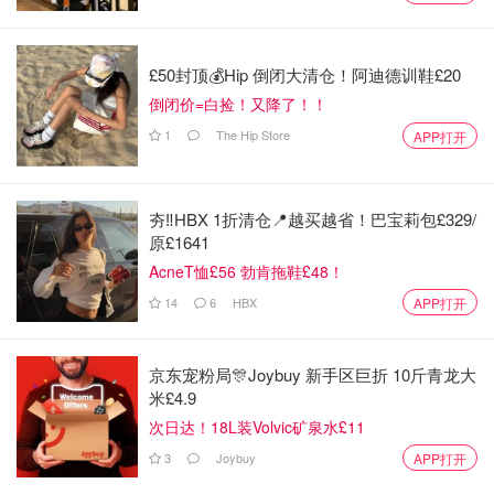
2. 克莱尔·鲍彻（Grimes） (前女友, 2018–2021)
3个孩子:
£50封顶💰Hip 倒闭大清仓！阿迪德训鞋£20
X Æ "X" A-Xii 马斯克 (2020) - 常称为“X”
倒闭价=白捡！又降了！！
Exa Dark Sideræl 马斯克 (2021) - 常称为“Y”
1
The Hip Store
APP打开
Technomechanicus 马斯克 (出生日期不详) - 小名“Tau”
夯‼️HBX 1折清仓📍越买越省！巴宝莉包£329/
原£1641
AcneT恤£56 勃肯拖鞋£48！
14
6
HBX
APP打开
京东宠粉局🎊Joybuy 新手区巨折 10斤青龙大
米£4.9
次日达！18L装Volvic矿泉水£11
3
Joybuy
APP打开