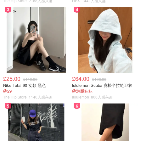
The Hip Store
2168人感兴趣
HBX
1442人感兴趣
3
4
£25.00
£64.00
£110.00
£108.00
目前，只有高管妈和她的孩子们搬进了奥斯汀大院，前妻威
Nike Total 90 女款 黑色
lululemon Scuba 宽松半拉链卫衣
@29
@鸡腿妹妹
尔逊和她的孩子们预计也会效仿。
The Hip Store
1140人感兴趣
lululemon
806人感兴趣
5
6