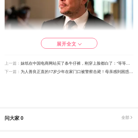
展开全文
上一篇：
妹纸在中国电商网站买了条牛仔裤，刚穿上脸都白了：“等等，这太可怕了”！
下一篇：
为人善良正直的17岁少年在家门口被警察击毙！母亲感到困惑和悲痛...
1. 贾斯汀·马斯克 (前妻, 2000–2008)
6个孩子:
内华达·亚历山大·马斯克 (2002) - 去世
格里芬·马斯克 (2004)
问大家
0
全部
薇薇安·詹娜·威尔逊 (2004) ，2022年变性并改名
凯·马斯克 (2006)