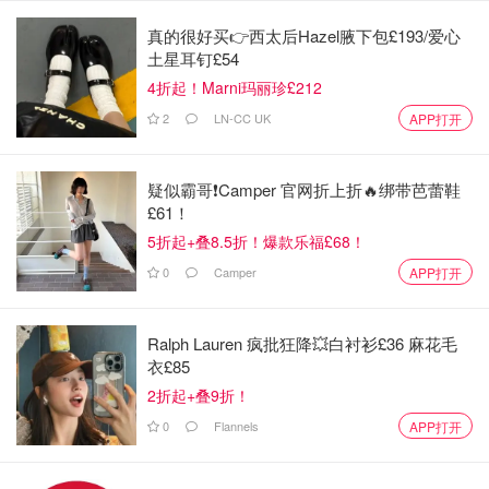
真的很好买👉西太后Hazel腋下包£193/爱心
土星耳钉£54
4折起！Marni玛丽珍£212
2
LN-CC UK
APP打开
疑似霸哥❗️Camper 官网折上折🔥绑带芭蕾鞋
£61！
5折起+叠8.5折！爆款乐福£68！
0
Camper
APP打开
3. 希冯·齐利斯 (Neuralink高管, 合作生育)
3个孩子:
Ralph Lauren 疯批狂降💥白衬衫£36 麻花毛
衣£85
Strider 马斯克 (2021)
2折起+叠9折！
Azure 马斯克 (2021)
0
Flannels
APP打开
第3子（2024）-性别、名字未公开