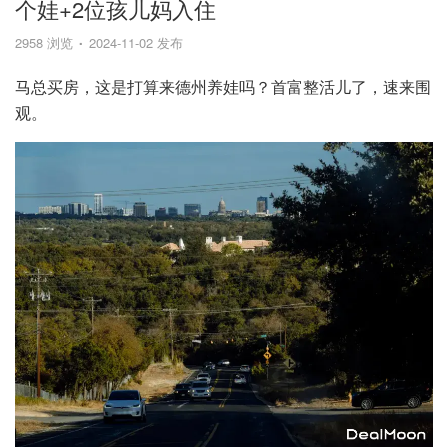
个娃+2位孩儿妈入住
2958 浏览
2024-11-02 发布
马总买房，这是打算来德州养娃吗？首富整活儿了，速来围
观。