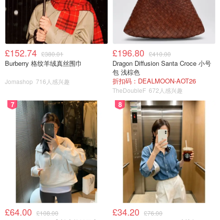
£152.74
£196.80
£380.01
£410.00
Burberry 格纹羊绒真丝围巾
Dragon Diffusion Santa Croce 小号
包 浅棕色
折扣码：DEALMOON-AOT26
Jomashop
716人感兴趣
TheDoubleF
672人感兴趣
7
8
被警察通缉的结果是......
不能入住酒店
不能乘坐公共汽车
不能乘坐火车
£64.00
£34.20
£108.00
£76.00