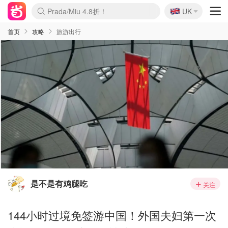
🇬🇧
Prada/Miu 4.8折！
UK
麦卢卡蜂蜜夏促！个位数！
啥？必胜客披萨5折！
首页
攻略
旅游出行
是不是有鸡腿吃
关注
144小时过境免签游中国！外国夫妇第一次