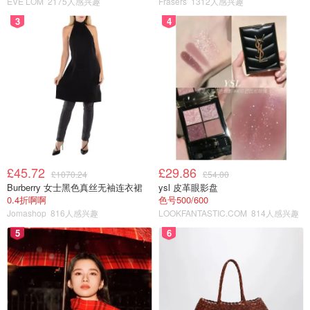
车，非常方便。
EVE LOM
2175人感兴趣
Frasers
1312人感兴趣
3
4
安全感爆棚
在美国问答社区Quora上，中国到底有多安全的问题下，全
球网友踊跃分享经历...
我去过 65 个国家，中国可能是我去过的最安全的国家。只
有在中国，我才能在凌晨 3 点在大城市的市中心行走，并
100%感到安全。
最好的证据就是，即使在最偏远的地方，你也能看到许多年
£45.72
£29.86
£1070.24
£54.00
Burberry 女士黑色真丝无袖连衣裙
ysl 皮革眼影盘
轻的单身中国女性独自旅行。没什么可害怕的。
0.4折啊啊
色号500/600
Jomashop
816人感兴趣
LOOKFANTASTIC.COM
814人感兴趣
中国当然安全因为没有枪，所以没必要穿五层防弹衣
5
6
监控视频无处不在，如果你抢劫了一个人，监控录像可以很
清楚地看到你的脸或车牌