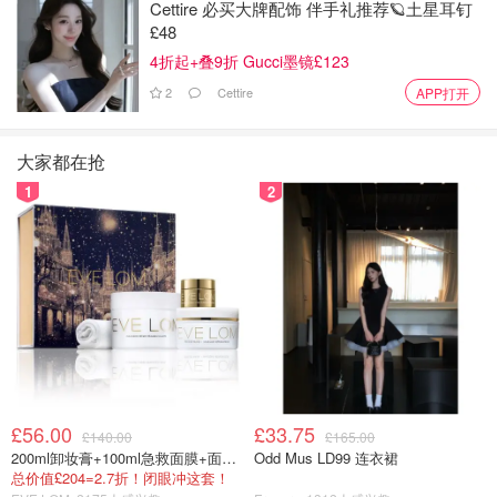
Cettire 必买大牌配饰 伴手礼推荐🪐土星耳钉
以很为难，幸好走在街上遇到有人碰巧会说英语，然后耐心
£48
为我们翻译，帮助我们解决问题。所以我们真的对中国人的
4折起+叠9折 Gucci墨镜£123
热情好客印象深刻，因为通常当我们到达一个新的国家时，
2
Cettire
APP打开
所有这些出租车司机都会趁机宰客，一想到这些我就开始头
疼。但出乎意料的是，在中国不是这样，出租车司机非常老
实，而且价格非常便宜，此外，当我们购买街头小吃或当地
大家都在抢
特色手信时，他们从不向我们多收费，所以我觉得人们非常
1
2
诚实。
众所周知，中国制造，物美价廉，性价比高，同样一件商品
的价格，是加拿大售价的四分之一，甚至十分之一 我们买
了保暖裤和大冬衣，真的很便宜，拉链很好，隔热效果也很
好，性价比也很高
公共交通四通八达，地铁班次密集价格实惠，在大城市里几
乎每10步就是一个地铁站。
£56.00
£33.75
£140.00
£165.00
200ml卸妆膏+100ml急救面膜+面霜+洁颜布
Odd Mus LD99 连衣裙
出租车也很容易找到，如果你想去某个地方，门外就有出租
总价值£204=2.7折！闭眼冲这套！