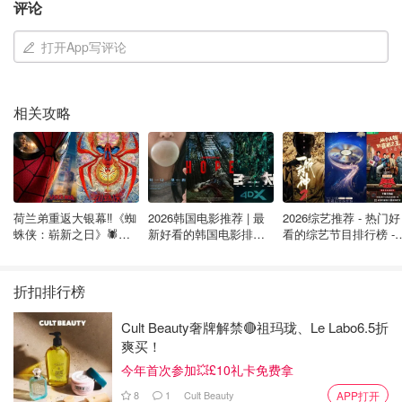
评论
万万没想到，泡澡还能这么玩...
打开App写评论
相关攻略
荷兰弟重返大银幕‼️《蜘
2026韩国电影推荐 | 最
2026综艺推荐 - 热门好
蛛侠：崭新之日》🕷️北
新好看的韩国电影排行
看的综艺节目排行榜 - 
美热映中❣️阵容豪华✨🤩
榜，必看盘点！8月最
月最新:《​​披荆斩棘
新！(持续更新）
2026》回归啦
折扣排行榜
Cult Beauty奢牌解禁🔴祖玛珑、Le Labo6.5折
爽买！
今年首次参加💥£10礼卡免费拿
8
1
Cult Beauty
APP打开