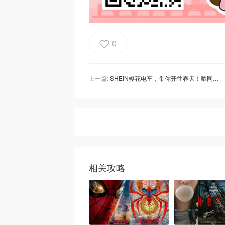
0
上一篇:
SHEIN樱花电车，带你开往春天！晒同款购物车，赢$150春季衣橱购物卡！
相关攻略