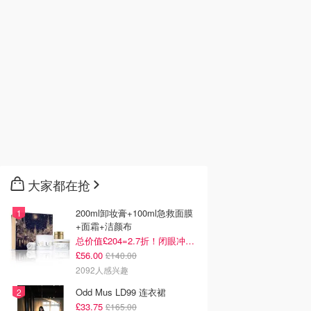
大家都在抢
200ml卸妆膏+100ml急救面膜
+面霜+洁颜布
总价值£204=2.7折！闭眼冲这套！
£56.00
£140.00
2092人感兴趣
Odd Mus LD99 连衣裙
£33.75
£165.00