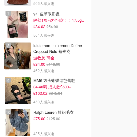
506人感兴趣
ysl 皮革眼影盘
隔壁1盘=这个4盘！！17.5g超级大克重
£34.02
£54.00
504人感兴趣
lululemon Lululemon Define
Cropped Nulu 短夹克
游牧灰 码全
£84.00
£118.00
462人感兴趣
MM6 方头蝴蝶结芭蕾鞋
34-40码 成人款£500+
£103.02
£245.04
450人感兴趣
Ralph Lauren 针织毛衣
£75.00
£125.00
435人感兴趣