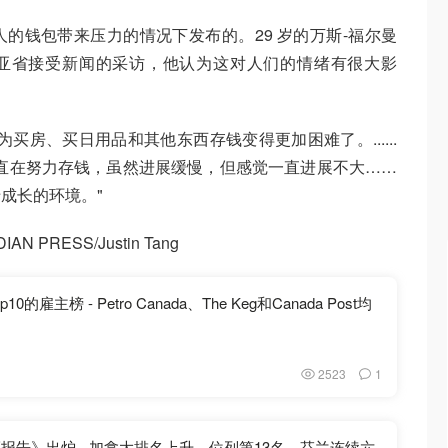
的钱包带来压力的情况下发布的。29 岁的万斯-福尔曼
颠哥伦比亚省接受新闻的采访，他认为这对人们的情绪有很大影
买房、买日用品和其他东西存钱变得更加困难了。......
直在努力存钱，虽然进展缓慢，但感觉一直进展不大……
成长的环境。"
N PRESS/Justin Tang
雇主榜 - Petro Canada、The Keg和Canada Post均
2523
1
福报告》出炉 - 加拿大排名上升，位列第13名，芬兰连续六