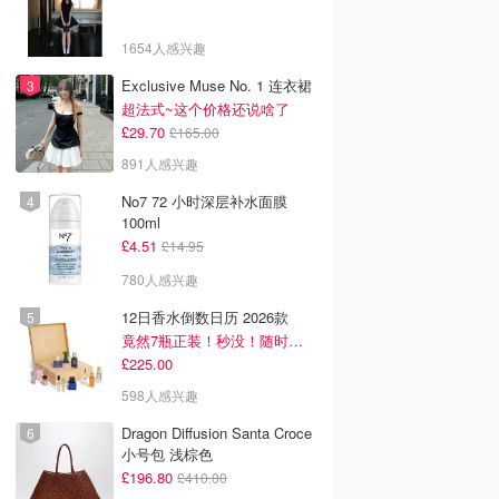
1654人感兴趣
Exclusive Muse No. 1 连衣裙
超法式~这个价格还说啥了
£29.70
£165.00
891人感兴趣
No7 72 小时深层补水面膜
100ml
£4.51
£14.95
780人感兴趣
12日香水倒数日历 2026款
竟然7瓶正装！秒没！随时补货蹲！！！
£225.00
598人感兴趣
Dragon Diffusion Santa Croce
小号包 浅棕色
£196.80
£410.00