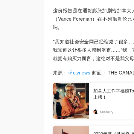
这份报告是在通货膨胀加剧给加拿大人
（Vance Foreman）在不列
响。
"我知道社会安全网已经缩减了很多。为
我知道这让很多人感到沮丧……"我一
就拥有购买力而言，这绝对不是我父母
来源：
ctvnews
封面： THE CANADIA
加拿大工作幸福感Top10的
上榜！
Miability
2023年度《世界幸