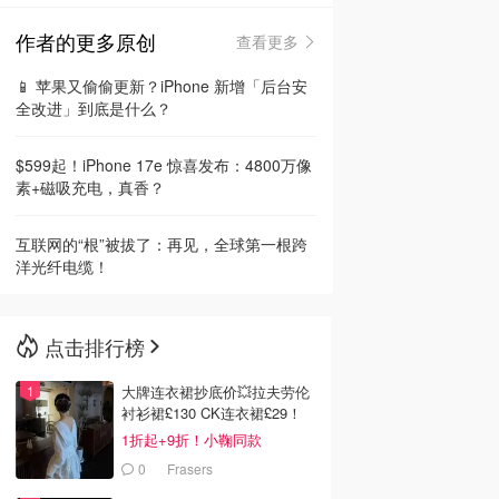
作者的更多原创
查看更多
🇳🇿
新西兰
📱 苹果又偷偷更新？iPhone 新增「后台安
全改进」到底是什么？
$599起！iPhone 17e 惊喜发布：4800万像
素+磁吸充电，真香？
互联网的“根”被拔了：再见，全球第一根跨
洋光纤电缆！
点击排行榜
大牌连衣裙抄底价💥拉夫劳伦
衬衫裙£130 CK连衣裙£29！
1折起+9折！小鞠同款
Ganni£88
0
Frasers