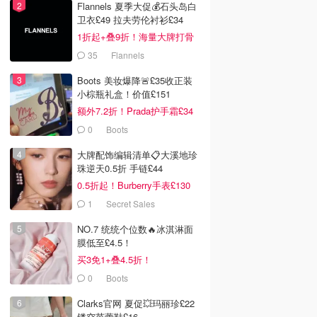
Flannels 夏季大促💰石头岛白
卫衣£49 拉夫劳伦衬衫£34
1折起+叠9折！海量大牌打骨
折！
35
Flannels
Boots 美妆爆降🚨£35收正装
小棕瓶礼盒！价值£151
额外7.2折！Prada护手霜£34
0
Boots
大牌配饰编辑清单📋大溪地珍
珠逆天0.5折 手链£44
0.5折起！Burberry手表£130
1
Secret Sales
NO.7 统统个位数🔥冰淇淋面
膜低至£4.5！
买3免1+叠4.5折！
0
Boots
Clarks官网 夏促💥玛丽珍£22
镂空芭蕾鞋£16