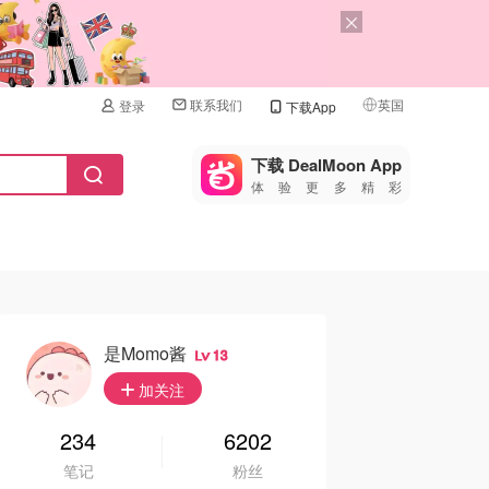
联系我们
英国
登录
下载App
🇺🇸
美国
下载 DealMoon App
体验更多精彩
🇨🇳
中国
🇨🇦
加拿大
🇬🇧
英国
🇩🇪
德国
是momo酱
13
🇫🇷
加关注
法国
🇮🇹
234
6202
意大利
笔记
粉丝
🇦🇺
澳洲