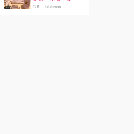
5
lululemon