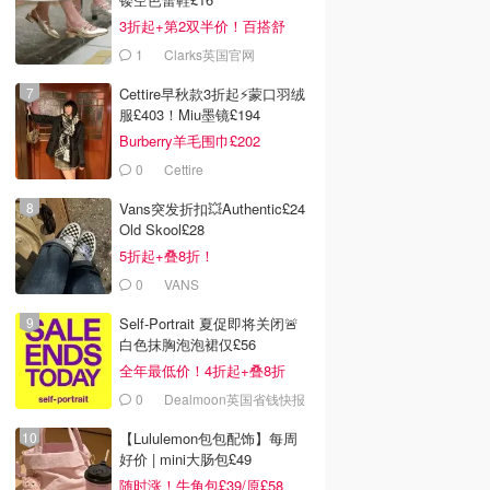
3折起+第2双半价！百搭舒
服！
1
Clarks英国官网
Cettire早秋款3折起⚡️蒙口羽绒
服£403！Miu墨镜£194
Burberry羊毛围巾£202
0
Cettire
Vans突发折扣💥Authentic£24
Old Skool£28
5折起+叠8折！
0
VANS
Self-Portrait 夏促即将关闭🚨
白色抹胸泡泡裙仅£56
全年最低价！4折起+叠8折
0
Dealmoon英国省钱快报
【Lululemon包包配饰】每周
好价 | mini大肠包£49
随时涨！牛角包£39/原£58