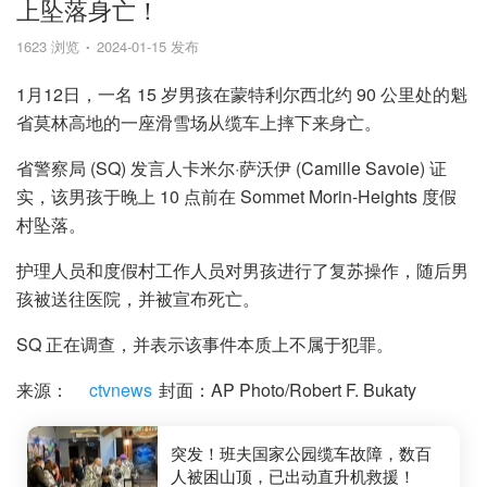
上坠落身亡！
1623 浏览
2024-01-15 发布
1月12日，一名 15 岁男孩在蒙特利尔西北约 90 公里处的魁
省莫林高地的一座滑雪场从缆车上摔下来身亡。
省警察局 (SQ) 发言人卡米尔·萨沃伊 (Camille Savoie) 证
实，该男孩于晚上 10 点前在 Sommet Morin-Heights 度假
村坠落。
护理人员和度假村工作人员对男孩进行了复苏操作，随后男
孩被送往医院，并被宣布死亡。
SQ 正在调查，并表示该事件本质上不属于犯罪。
来源：
ctvnews
封面：AP Photo/Robert F. Bukaty
突发！班夫国家公园缆车故障，数百
人被困山顶，已出动直升机救援！