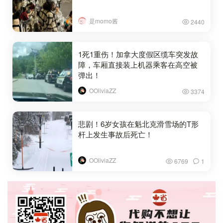
是momo酱
2440
1死1重伤！加拿大度假区缆车突发故
障，车厢直接装上机器乘客在高空被
弹出！
OOliviaZZ
3374
悲剧！6岁女孩在魁北克滑雪场的T形
杆上发生事故后死亡！
OOliviaZZ
6769
1