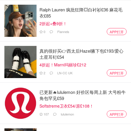
Ralph Lauren 疯批狂降💥白衬衫£36 麻花毛
衣£85
2折起+叠9折！
0
Flannels
APP打开
真的很好买👉西太后Hazel腋下包£193/爱心
土星耳钉£54
4折起！Marni玛丽珍£212
2
LN-CC UK
APP打开
已更新🔥lululemon 好价区每周上新 大号粉牛
角包罕见£59
Softstreme卫衣£54/原£108！
107
lululemon
APP打开