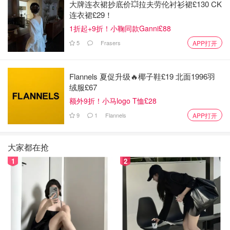
大牌连衣裙抄底价💥拉夫劳伦衬衫裙£130 CK
连衣裙£29！
1折起+9折！小鞠同款Ganni£88
5
Frasers
APP打开
Flannels 夏促升级🔥椰子鞋£19 北面1996羽
绒服£67
额外9折！小马logo T恤£28
9
1
Flannels
APP打开
大家都在抢
1
2