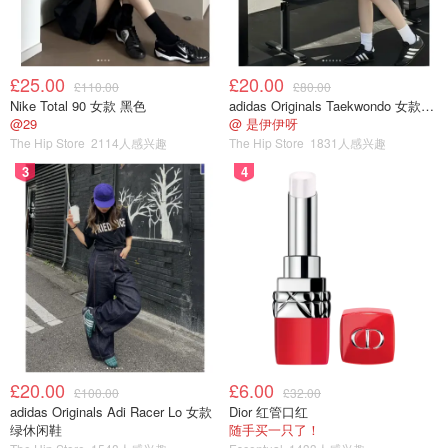
£25.00
£20.00
£110.00
£80.00
Nike Total 90 女款 黑色
adidas Originals Taekwondo 女款黑色运动鞋
@29
@ 是伊伊呀
The Hip Store
2114人感兴趣
The Hip Store
1831人感兴趣
3
4
£20.00
£6.00
£100.00
£32.00
adidas Originals Adi Racer Lo 女款
Dior 红管口红
绿休闲鞋
随手买一只了！