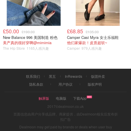
£50.00
£68.85
£190.00
£135.00
New Balance 996 美国制造 粉色
Camper Casi Myra 女士乐福鞋
美产真的很好穿啊@mimimia
他们家爆款！皮质超软~
The Hip Store
1165人感兴趣
Camper
979人感兴趣
联系我们
黑五
InRewards
饭团外卖
隐私条款
用户协议
版权声明
触屏版
电脑版
下载App
2017©dealmoon.co.uk
页面信息由用户分享或品牌、商家提供，由Dealmoon核实后发布折
扣广告
Dealmoon may get paid by brands or deals when user buy