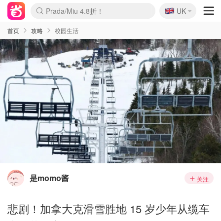
🇬🇧
Prada/Miu 4.8折！
UK
麦卢卡蜂蜜夏促！个位数！
啥？必胜客披萨5折！
首页
攻略
校园生活
是momo酱
关注
悲剧！加拿大克滑雪胜地 15 岁少年从缆车