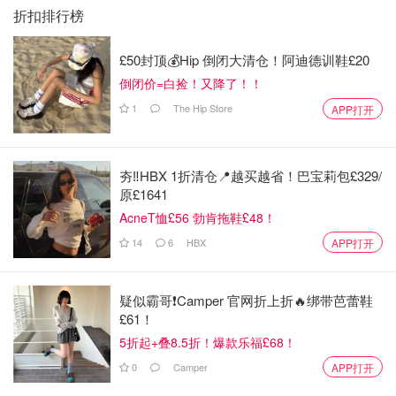
折扣排行榜
£50封顶💰Hip 倒闭大清仓！阿迪德训鞋£20
倒闭价=白捡！又降了！！
1
The Hip Store
APP打开
夯‼️HBX 1折清仓📍越买越省！巴宝莉包£329/
原£1641
AcneT恤£56 勃肯拖鞋£48！
14
6
HBX
APP打开
疑似霸哥❗️Camper 官网折上折🔥绑带芭蕾鞋
£61！
5折起+叠8.5折！爆款乐福£68！
0
Camper
APP打开