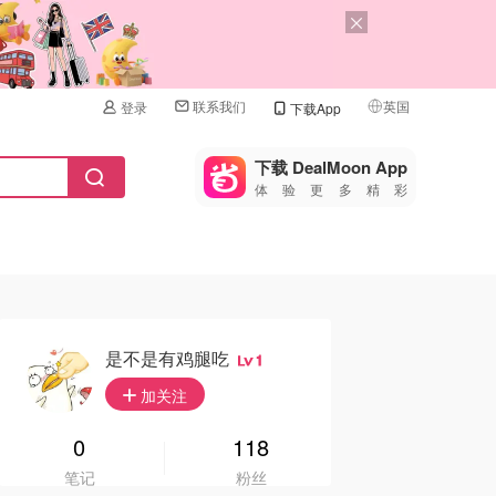
联系我们
英国
登录
下载App
🇺🇸
美国
下载 DealMoon App
体验更多精彩
🇨🇳
中国
🇨🇦
加拿大
🇬🇧
英国
🇩🇪
德国
是不是有鸡腿吃
1
🇫🇷
加关注
法国
🇮🇹
0
118
意大利
笔记
粉丝
🇦🇺
澳洲