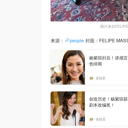
图片来自FELIPE
来源：
people
封面：FELIPE MA
杨紫琼封后！讲感言
色绯闻
省钱君
创造历史！杨紫琼获得第
剧本改编奖！
省钱君