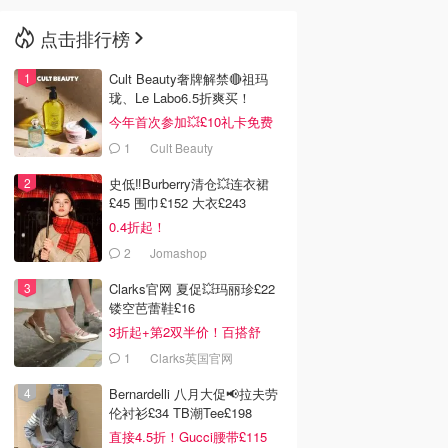
点击排行榜
🇳🇿
新西兰
Cult Beauty奢牌解禁🔴祖玛
珑、Le Labo6.5折爽买！
今年首次参加💥£10礼卡免费
拿
1
Cult Beauty
史低‼️Burberry清仓💥连衣裙
£45 围巾£152 大衣£243
0.4折起！
2
Jomashop
Clarks官网 夏促💥玛丽珍£22
镂空芭蕾鞋£16
3折起+第2双半价！百搭舒
服！
1
Clarks英国官网
Bernardelli 八月大促📢拉夫劳
伦衬衫£34 TB潮Tee£198
直接4.5折！Gucci腰带£115