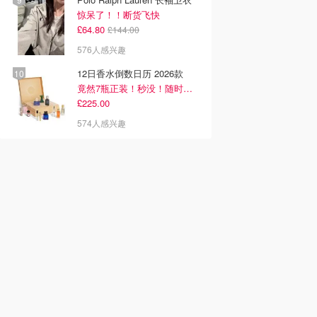
惊呆了！！断货飞快
£64.80
£144.00
576人感兴趣
12日香水倒数日历 2026款
竟然7瓶正装！秒没！随时补货蹲！！！
£225.00
574人感兴趣