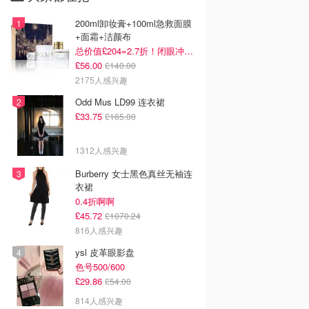
200ml卸妆膏+100ml急救面膜
+面霜+洁颜布
总价值£204=2.7折！闭眼冲这套！
£56.00
£140.00
2175人感兴趣
Odd Mus LD99 连衣裙
£33.75
£165.00
1312人感兴趣
Burberry 女士黑色真丝无袖连
衣裙
0.4折啊啊
£45.72
£1070.24
816人感兴趣
ysl 皮革眼影盘
色号500/600
£29.86
£54.00
814人感兴趣