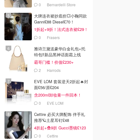
0
Bernardelli Store
大牌连衣裙抄底价💥小鞠同款
Ganni£88 Diesel£70！
1折起+9折！法式连衣裙£29！
0
Frasers
雅诗兰黛送豪华白金礼包+托
特包‼️新品黑神话面霜上线
霸哥门槛！价值£230+
2
Harrods
EVE LOM 套装逆天2折起🔥封
面£56/原£204
含200ml卸妆膏一件回本！
0
EVE LOM
Cettire 必买大牌配饰 伴手礼
推荐🪐土星耳钉£48
4折起+叠9折 Gucci墨镜£123
0
Cettire