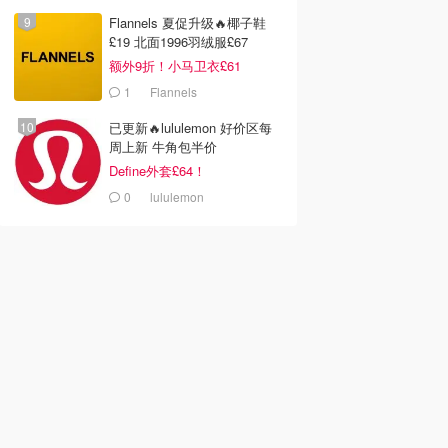
Flannels 夏促升级🔥椰子鞋
£19 北面1996羽绒服£67
额外9折！小马卫衣£61
1
Flannels
已更新🔥lululemon 好价区每
周上新 牛角包半价
Define外套£64！
0
lululemon