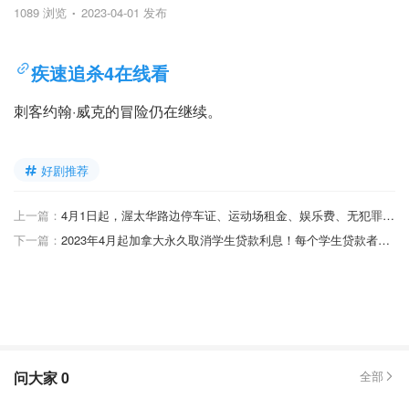
1089 浏览
2023-04-01 发布
疾速追杀4在线看
刺客约翰·威克的冒险仍在继续。
好剧推荐
上一篇：
4月1日起，渥太华路边停车证、运动场租金、娱乐费、无犯罪记录和结婚登记都涨价！
下一篇：
2023年4月起加拿大永久取消学生贷款利息！每个学生贷款者每年平均节省520元！
问大家
0
全部