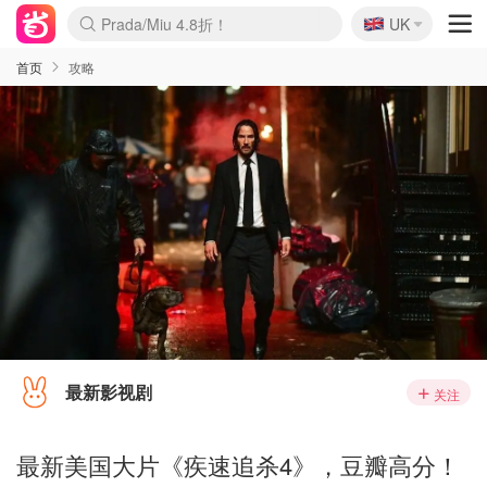
🇬🇧
Prada/Miu 4.8折！
UK
麦卢卡蜂蜜夏促！个位数！
啥？必胜客披萨5折！
首页
攻略
最新影视剧
关注
最新美国大片《疾速追杀4》，豆瓣高分！