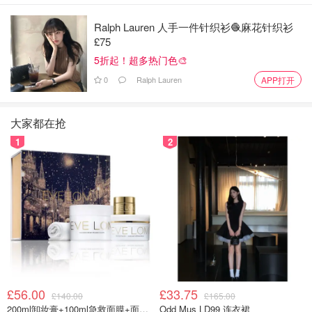
Ralph Lauren 人手一件针织衫🧶麻花针织衫
£75
5折起！超多热门色🎨
0
Ralph Lauren
APP打开
大家都在抢
1
2
£56.00
£33.75
£140.00
£165.00
200ml卸妆膏+100ml急救面膜+面霜+洁颜布
Odd Mus LD99 连衣裙