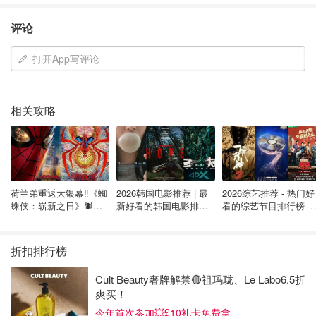
评论
打开App写评论
相关攻略
荷兰弟重返大银幕‼️《蜘
2026韩国电影推荐 | 最
2026综艺推荐 - 热门好
蛛侠：崭新之日》🕷️北
新好看的韩国电影排行
看的综艺节目排行榜 - 
美热映中❣️阵容豪华✨🤩
榜，必看盘点！8月最
月最新:《​​披荆斩棘
新！(持续更新）
2026》回归啦
折扣排行榜
Cult Beauty奢牌解禁🔴祖玛珑、Le Labo6.5折
爽买！
今年首次参加💥£10礼卡免费拿