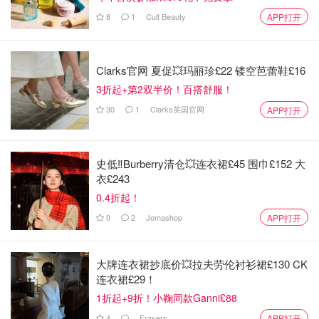
8
1
Cult Beauty
APP打开
Clarks官网 夏促💥玛丽珍£22 镂空芭蕾鞋£16
3折起+第2双半价！百搭舒服！
30
1
Clarks英国官网
APP打开
史低‼️Burberry清仓💥连衣裙£45 围巾£152 大
衣£243
0.4折起！
0
2
Jomashop
APP打开
大牌连衣裙抄底价💥拉夫劳伦衬衫裙£130 CK
连衣裙£29！
1折起+9折！小鞠同款Ganni£88
4
Frasers
APP打开