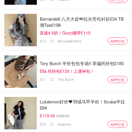
Bernardelli 八月大促📢拉夫劳伦衬衫£34 TB
潮Tee£198
直接4.5折！Gucci腰带£115
3
Bernardelli Store
APP打开
Tory Burch 半价包包专场‼️ 草编托特包£185
Ella 托特包£125！上课神包！
1
Tory Burch
APP打开
Lululemon好价🖤羽绒马甲半价！Scuba半拉
£64
£119.00
£228.00
6
lululemon
APP打开