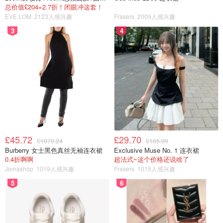
总价值£204=2.7折！闭眼冲这套！
EVE LOM
2123人感兴趣
Frasers
2009人感兴趣
3
4
£45.72
£29.70
£1070.24
£165.00
Burberry 女士黑色真丝无袖连衣裙
Exclusive Muse No. 1 连衣裙
0.4折啊啊
超法式~这个价格还说啥了
Jomashop
1019人感兴趣
Frasers
1015人感兴趣
5
6