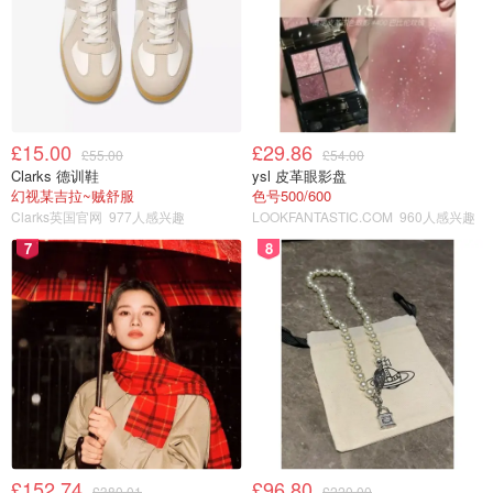
£15.00
£29.86
£55.00
£54.00
Clarks 德训鞋
ysl 皮革眼影盘
幻视某吉拉~贼舒服
色号500/600
Clarks英国官网
977人感兴趣
LOOKFANTASTIC.COM
960人感兴趣
7
8
£152.74
£96.80
£380.01
£220.00