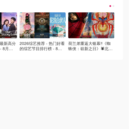
- 最新高分
2026综艺推荐 - 热门好看
荷兰弟重返大银幕‼️《蜘
2026
- 8月最
的综艺节目排行榜 - 8月
蛛侠：崭新之日》🕷️北美
好看的
的荒糖恋
最新:《​​伦敦合伙人》回归
热映中❣️阵容豪华✨🤩
必看盘
啦
续更新