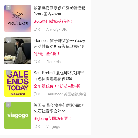
始祖鸟官网夏促狂降📢滑雪服
£280/国内¥8200
Beta热门破晓蓝码全！
0
Arc'teryx UK
Flannels 留子味穿搭🕶️Yeezy
韩国电影推荐 | 最新
运动鞋仅£19 石头岛卫衣£46
2026美国即将上映电影推
Netflix新剧推荐2026 - 
韩国电影排行榜，
荐 - 万众期待的热门大片
新好看网飞Netflix新剧大
2折起+叠9折！
点！8月最新！(持
- 8月最新: 《末世行者》
片 - 8月最新：《​​百年孤
0
Flannels
）
独2》
Self-Portrait 夏促即将关闭🚨
白色抹胸泡泡裙仅£56
全年最低价！4折起+叠8折
0
Dealmoon英国省钱快报
英国演唱会/赛事门票捡漏👉
久石让音乐会£153
Bigbang英国场有票！
0
Viagogo