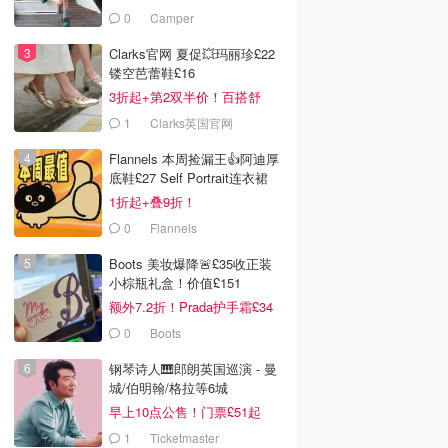
£68！
0
Camper
Clarks官网 夏促💥玛丽珍£22
镂空芭蕾鞋£16
3折起+第2双半价！百搭舒
服！
1
Clarks英国官网
Flannels 本周捡漏王👍阿迪厚
底鞋£27 Self Portrait连衣裙
£63
1折起+叠9折！
0
Flannels
Boots 美妆爆降🚨£35收正装
小棕瓶礼盒！价值£151
额外7.2折！Prada护手霜£34
0
Boots
钢琴诗人🎹郎朗英国巡演 - 曼
城/伯明翰/格拉等6城
早上10点公售！门票£51起
1
Ticketmaster