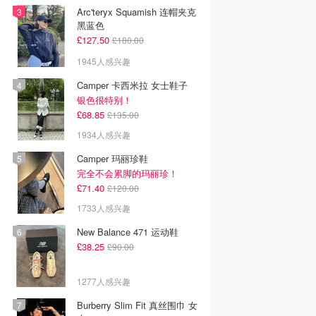
Arc'teryx Squamish 连帽夹克
黑蓝色
£127.50
£180.00
1945人感兴趣
Camper 卡西米拉 女士鞋子
银色很特别！
£68.85
£135.00
1934人感兴趣
Camper 玛丽珍鞋
完全不会累脚的玛丽珍！
£71.40
£120.00
1733人感兴趣
New Balance 471 运动鞋
£38.25
£90.00
1277人感兴趣
Burberry Slim Fit 真丝围巾 女