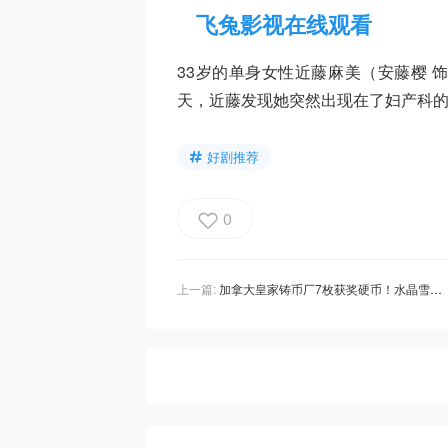
飞兔影视在线观看
33岁的单身女性近藤麻美（安藤樱 
天，近藤发现她突然出现在了妇产科
好剧推荐
0
上一篇:
加拿大皇家铸币厂7枚获奖硬币！水晶雪花硬币、地球母亲银币，美到让人立马想拥有！