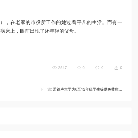
饰），在老家的市役所工作的她过着平凡的生活。而有一
的病床上，眼前出现了还年轻的父母。
2547
0
0
0
下一篇:
滑铁卢大学为6至12年级学生提供免费数学课，上课时间，注册方式，辅导材料看这里！