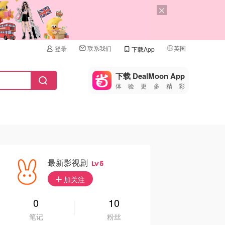
联系我们
英国
登录
下载App
🇺🇸
美国
下载 DealMoon App
体验更多精彩
🇨🇳
中国
🇨🇦
加拿大
🇬🇧
英国
🇩🇪
德国
最新影视剧
5
🇫🇷
加关注
法国
🇮🇹
0
10
意大利
笔记
粉丝
🇦🇺
澳洲