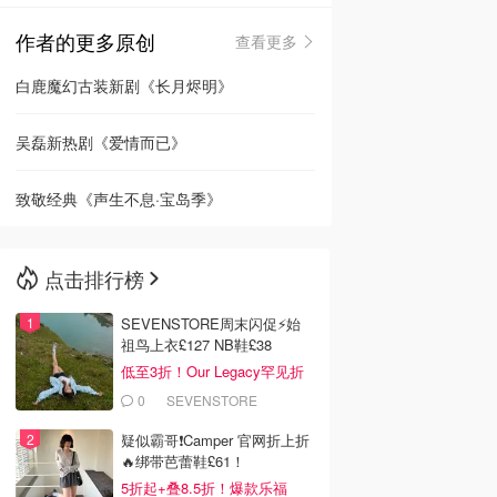
作者的更多原创
查看更多
🇳🇿
新西兰
白鹿魔幻古装新剧《长月烬明》
吴磊新热剧《爱情而已》
致敬经典《声生不息·宝岛季》
点击排行榜
SEVENSTORE周末闪促⚡️始
祖鸟上衣£127 NB鞋£38
低至3折！Our Legacy罕见折
0
SEVENSTORE
疑似霸哥❗️Camper 官网折上折
🔥绑带芭蕾鞋£61！
5折起+叠8.5折！爆款乐福