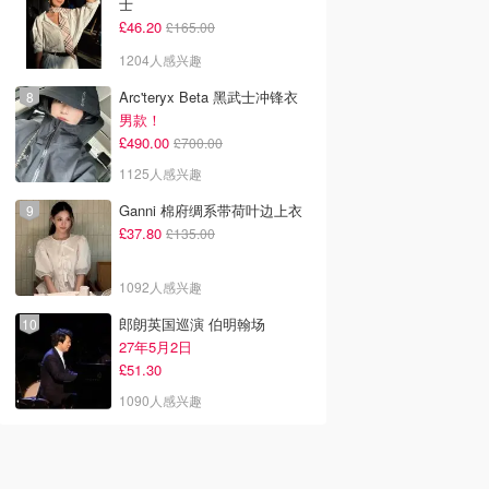
士
£46.20
£165.00
1204人感兴趣
Arc'teryx Beta 黑武士冲锋衣
男款！
£490.00
£700.00
1125人感兴趣
Ganni 棉府绸系带荷叶边上衣
£37.80
£135.00
1092人感兴趣
郎朗英国巡演 伯明翰场
27年5月2日
£51.30
1090人感兴趣