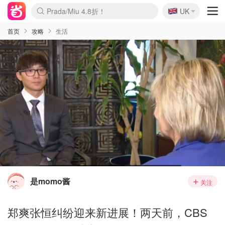
🇬🇧
Prada/Miu 4.8折！
UK
麦卢卡蜂蜜夏促！个位数！
啥？必胜客披萨5折！
首页
攻略
生活
是momo酱
关注
郑爽张恒纠纷迎来​新进展！两天前，CBS