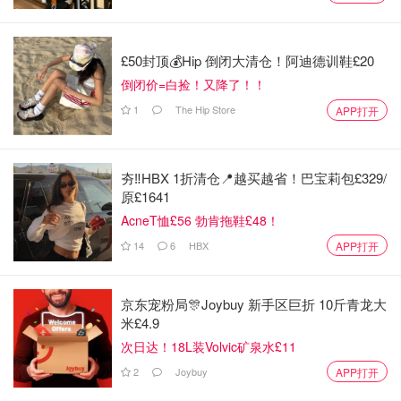
他表示但是他上报的protective service让他失望了，所以他
才选择公之于众。
£50封顶💰Hip 倒闭大清仓！阿迪德训鞋£20
根据张恒在发布会上提供的图片证据来看，6月29日，他们
倒闭价=白捡！又降了！！
的女儿Luna手指受伤，送到急诊缝了5针。
1
The Hip Store
APP打开
当天的医疗记录显示受伤原因“不明”。
夯‼️HBX 1折清仓📍越买越省！巴宝莉包£329/
原£1641
AcneT恤£56 勃肯拖鞋£48！
14
6
HBX
APP打开
京东宠粉局🎊Joybuy 新手区巨折 10斤青龙大
米£4.9
次日达！18L装Volvic矿泉水£11
2
Joybuy
APP打开