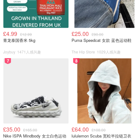
£4.99
£25.00
£12.99
£90.00
青龙泰国香米 5kg
Puma Speedcat 女款 蓝色运动鞋
Joybuy
1471人感兴趣
The Hip Store
1029人感兴趣
7
8
截图来自YouTube@CBS Colorado，版权属于原作者
郑爽的父亲郑成华在微博发表严正声明书，予以否认：
£35.00
£64.00
£165.00
£108.00
Nike ISPA Mindbody 女士白色运动
lululemon Scuba 宽松半拉链卫衣