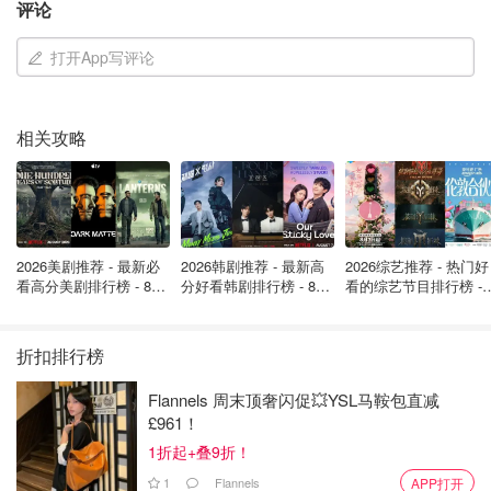
评论
打开App写评论
相关攻略
2026美剧推荐 - 最新必
2026韩剧推荐 - 最新高
2026综艺推荐 - 热门好
看高分美剧排行榜 - 8月
分好看韩剧排行榜 - 8月
看的综艺节目排行榜 - 
截图来自YouTube@CBS Colorado，版权属于原作者
最新: 《​​足球教练 》第
最新：丁海寅《我的荒
月最新:《​​伦敦合伙人
四季回归！
糖恋爱 》上线❣️
回归啦
折扣排行榜
张恒在接受采访时称，他去看望孩子时孩子边哭边跟他说：
“爸爸不要走，我们回家吧！我害怕，我害怕妈妈”。
Flannels 周末顶奢闪促💥YSL马鞍包直减
£961！
他解释说这也是为什么他选择了报案，“因为孩子跟我说，
1折起+叠9折！
（这些伤口）是妈妈弄的。”
1
Flannels
APP打开