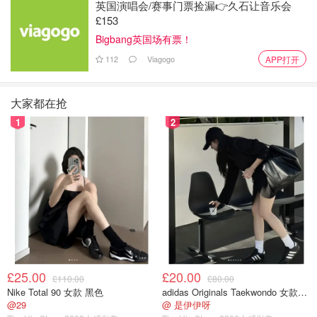
英国演唱会/赛事门票捡漏👉久石让音乐会
£153
Bigbang英国场有票！
112
Viagogo
APP打开
大家都在抢
1
2
图片来自redian.news，版权属于原作者
根据张恒提供的微信聊天记录显示，29日当天，郑爽给张恒
发消息，说女儿的手指受伤了。张恒表示，自己当时以为是
小伤，伤口不深。
£25.00
£20.00
£110.00
£80.00
在知道女儿手指缝针后，张恒十分生气，俩人发生了一场小
Nike Total 90 女款 黑色
adidas Originals Taekwondo 女款黑色运动鞋
争吵。
@29
@ 是伊伊呀