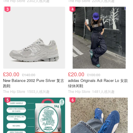
The Hip Store
2302人感兴趣
The Hip Store
2206人感兴趣
张恒表示，女儿手指受伤的说法，有两个版本。
3
4
第一份医疗记录显示，事发时郑爽的爸爸把Luna单独留在
房间里面，等他回来的时候，Luna手指已经受伤，原因不
明。这也是郑爽在送Luna去医院时，提供给医生的解释。
而复查的医疗记录却显示，女儿的手指是被车门夹伤。
在张恒曝光该事件后，郑爽律师发声明否认虐童：
£30.00
£20.00
£140.00
£100.00
New Balance 2002 Pure Silver 复古
adidas Originals Adi Racer Lo 女款
跑鞋
绿休闲鞋
The Hip Store
1503人感兴趣
The Hip Store
1481人感兴趣
5
6