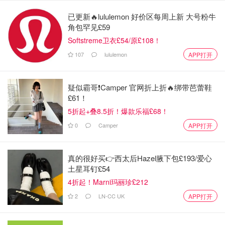
已更新🔥lululemon 好价区每周上新 大号粉牛
角包罕见£59
Softstreme卫衣£54/原£108！
图片来自redian.news，版权属于原作者
107
lululemon
APP打开
张恒向媒体提供的另一份复查的医疗记录显示，Luna的手
指是被汽车门夹伤。
疑似霸哥❗️Camper 官网折上折🔥绑带芭蕾鞋
£61！
5折起+叠8.5折！爆款乐福£68！
0
Camper
APP打开
真的很好买👉西太后Hazel腋下包£193/爱心
土星耳钉£54
4折起！Marni玛丽珍£212
2
LN-CC UK
APP打开