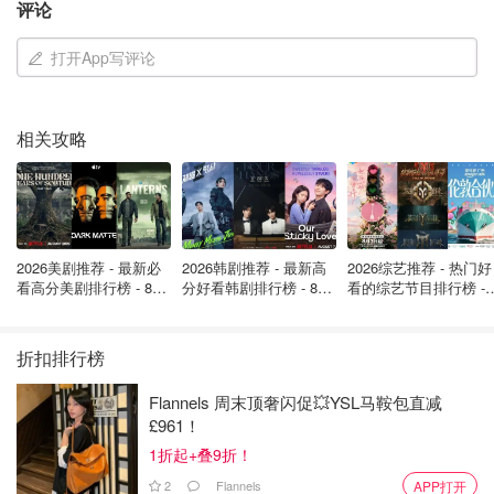
评论
的主要原因还是在于电子水墨屏上，那么什么是电子水墨屏
打开App写评论
呢？电子水墨屏简单来说就是由
附着在屏幕表面的许多黑色
和白色的微小颗粒组成不同图案所显示画面的屏幕
。而其中
黑色颗粒带有负电荷，而白色颗粒则相对的带有正电荷
，在
相关攻略
通过
改变电荷从而使得黑色和白色颗粒摆列组合形成新的图
案画面
，从而呈现出可以阅读和观看的效果。
2026美剧推荐 - 最新必
2026韩剧推荐 - 最新高
2026综艺推荐 - 热门好
看高分美剧排行榜 - 8月
分好看韩剧排行榜 - 8月
看的综艺节目排行榜 - 
最新: 《​​足球教练 》第
最新：丁海寅《我的荒
月最新:《​​伦敦合伙人
四季回归！
糖恋爱 》上线❣️
回归啦
折扣排行榜
Flannels 周末顶奢闪促💥YSL马鞍包直减
£961！
1折起+叠9折！
2
Flannels
APP打开