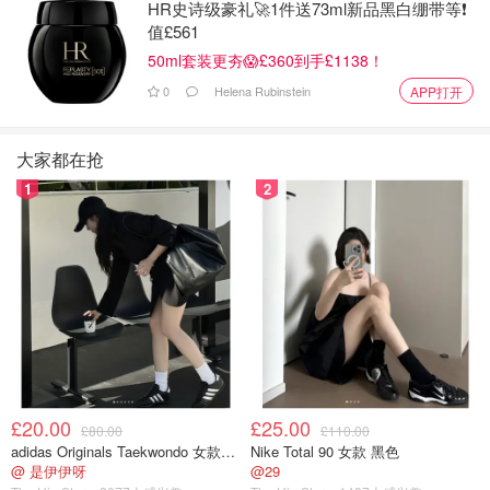
HR史诗级豪礼🚀1件送73ml新品黑白绷带等❗️
值£561
50ml套装更夯😱£360到手£1138！
0
Helena Rubinstein
APP打开
PCMag
大家都在抢
1
2
作为一个严重的手机癌症晚期患者，不得不说，大部分的时
间无聊的我只是在滑屏幕而已，真正用它来捉什么，真的很
困惑。Kindle不一样，当你养成一种习惯之后，出行路上的
时间就可用来读书充实自己，短则3-5页，长则7-8章，回趟
国把能就把中华上下五千年都读完了。
功能作用
£20.00
£25.00
£80.00
£110.00
adidas Originals Taekwondo 女款黑色运动鞋
Nike Total 90 女款 黑色
@ 是伊伊呀
@29