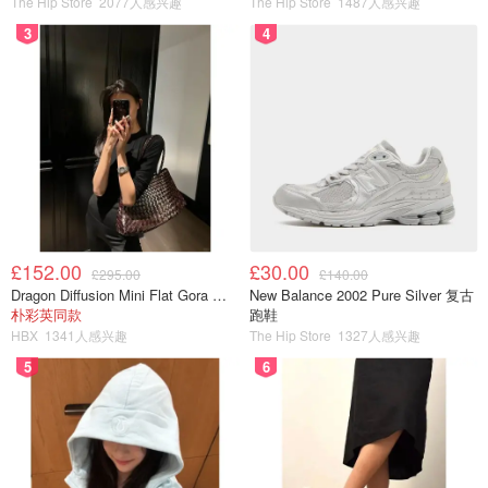
The Hip Store
2077人感兴趣
The Hip Store
1487人感兴趣
Kindle最大的功能当然是读书了，可以同步中国亚马逊或者
3
4
美亚账号，将喜欢的想看的书籍统统同步过去，想看就看。
除了读书以外，Kindle最大的功能就是
翻译和笔记
功能，在
阅读大量英文书籍时，难免会出现不懂得单词，轻触翻译了
解词义，还可以通过笔记功能添加，这样的过程其实就是一
种学习的过程。另外一个Kindle区别于其他产品最大的优势
就是电子水墨屏，很大程度上解放了眼睛受到其他屏幕的辐
射，减少对眼睛的伤害，保护视力。
£152.00
£30.00
£295.00
£140.00
Dragon Diffusion Mini Flat Gora 深棕色手提包
New Balance 2002 Pure Silver 复古
朴彩英同款
跑鞋
HBX
1341人感兴趣
The Hip Store
1327人感兴趣
5
6