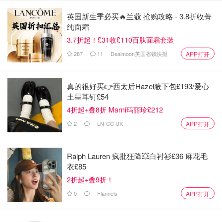
使用场景
英国新生季必买🔥兰蔻 抢购攻略 - 3.8折收菁
纯面霜
3.7折起！£31收£110百肽面霜套装
287
11
Dealmoon英国省钱快报
APP打开
Kindle可以满足了人们多种移动场景的使用。
睡觉前，闲暇
时
都可以捧着它而不是厚重的书，亦或者
通勤，旅游，甚至
出差
等那些出门在外时的碎片时间，都可以成为你阅读
真的很好买👉西太后Hazel腋下包£193/爱心
土星耳钉£54
Kindle的时间。你的手机或许是你最好的伙伴，但是在路上
4折起+叠8折 Marni玛丽珍£212
的你用手机无非打打游戏，听听音乐，刷刷新闻八卦等。
2
LN-CC UK
APP打开
Ralph Lauren 疯批狂降💥白衬衫£36 麻花毛
衣£85
2折起+叠9折！
0
Flannels
APP打开