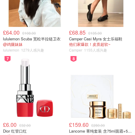
£64.00
£68.85
£108.00
£135.00
lululemon Scuba 宽松半拉链卫衣
Camper Casi Myra 女士乐福鞋
@鸡腿妹妹
他们家爆款！皮质超软~
lululemon
1279人感兴趣
Camper
1155人感兴趣
7
8
Dayre
另外一个我认为非常重要的功能就是它可以同步中亚这个功
能，在国外上学的小伙伴都知道，美国那个书贵的不是一般
两般，喜欢的书籍在中亚上面购买，同样是正版可是价格将
£6.00
£159.60
£32.00
£280.00
就便宜了很多，抛开这个不谈，中亚网上超过二十多万的图
Dior 红管口红
Lancome 菁纯套装 含75ml面霜+5ml精华+5ml眼霜