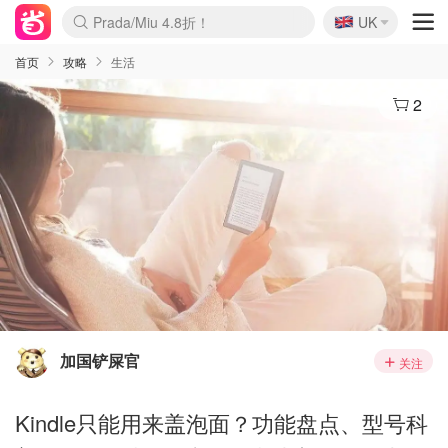
🇬🇧
Prada/Miu 4.8折！
UK
麦卢卡蜂蜜夏促！个位数！
啥？必胜客披萨5折！
首页
攻略
生活
2
加国铲屎官
关注
Kindle只能用来盖泡面？功能盘点、型号科