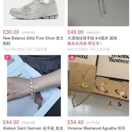
其次，信息来源尽量以官方为准，比如伦敦警察厅或主流媒
体发布的内容。社交媒体上的消息可以作为参考，但不适合
作为判断依据，更不适合未经核实就转发扩散。地铁站、大
£30.00
£49.90
£140.00
£428.90
型公园、外交机构附近这些人流密集或相对敏感的区域，多
New Balance 2002 Pure Silver 复古
大溪地珍珠手链 8-9毫米 圆珠
留意周围变化，但不需要让自己处在紧张状态。祝大家周末
跑鞋
银灰光泽感 带证书！
The Hip Store
537人感兴趣
Secret Sales
494人感兴趣
愉快！
7
8
£44.90
£54.40
£483.90
£170.00
Ateliers Saint Germain 金手链 真淡
Vivienne Westwood Agnatha 耳环