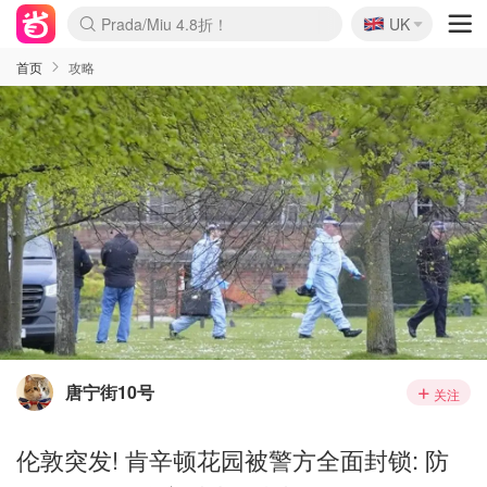
🇬🇧
Prada/Miu 4.8折！
UK
麦卢卡蜂蜜夏促！个位数！
啥？必胜客披萨5折！
首页
攻略
唐宁街10号
关注
伦敦突发! 肯辛顿花园被警方全面封锁: 防