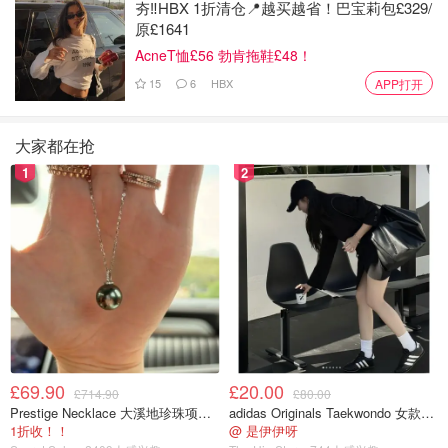
拍摄，整个区域的氛围明显比平时紧张许多。
夯‼️HBX 1折清仓📍越买越省！巴宝莉包£329/
原£1641
不过，在各种猜测不断扩散的同时，有一个信息是明确的：
AcneT恤£56 勃肯拖鞋£48！
警方表示，目前没有证据显示公众面临直接安全威胁。
15
6
HBX
APP打开
它意味着，当下的封锁更像是一种“预防性措施”，而不是对
已经发生危险的应对。伦敦的应急体系一向偏谨慎，一旦涉
大家都在抢
及不明物品、敏感地点或潜在关联事件，往往会优先把风险
1
2
控制在最小范围内。
如果把这件事放在更大的背景下来看，也不难理解警方为什
么会如此重视。过去几周，伦敦确实发生过几起与特定社区
相关的破坏或纵火事件，警方也已经加强了对宗教场所和外
交机构的保护。在国际局势相对紧张的情况下，本地的安全
系统会更加敏感，这是一个长期存在的趋势。
£69.90
£20.00
£714.90
£80.00
Prestige Necklace 大溪地珍珠项链 10-11mm
adidas Originals Taekwondo 女款黑色运动鞋
1折收！！
@ 是伊伊呀