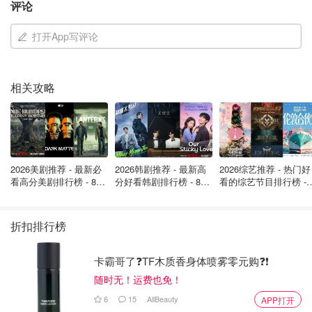
评论
厅）的通报，警方是在公园内发现了“多件遗留的可疑物
品”，随后迅速采取了封锁措施。
打开App写评论
从现场情况来看，这并不是普通的例行检查——有警员穿着
防护服进入区域，反恐警务部门（Counter Terrorism
相关攻略
Policing London）已经介入，甚至连化学、生物、放射性
及核应对小组（CBRN unit）也到场参与检测，同时还有消
防局的搜查犬和潜水队协助排查。
这种配置，基本可以理解为：警方在按最严格、最谨慎的标
2026美剧推荐 - 最新必
2026韩剧推荐 - 最新高
2026综艺推荐 - 热门好
准处理一个“潜在风险”。
看高分美剧排行榜 - 8月
分好看韩剧排行榜 - 8月
看的综艺节目排行榜 - 
最新: 《​​足球教练 》第
最新：丁海寅《我的荒
月最新:《​​伦敦合伙人
四季回归！
糖恋爱 》上线❣️
回归啦
折扣排行榜
卡霸哥了❓TF木质香身体喷雾零元购❓❗
随时无！运费也免！
6
15
AllBeauty
APP打开