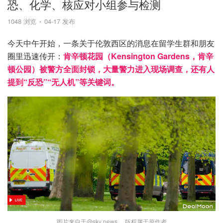
恐、化学、核应对小组参与检测
1048 浏览
04-17 发布
今天中午开始，一条关于伦敦西区的消息在留学生群和朋友
圈里迅速传开：
肯辛顿花园（Kensington Gardens，肯辛
顿公园）被警方全面封锁，大量警力进入现场调查，还有人
提到“反恐”“无人机”等关键词。
图片来自于@sky news ，版权属于原作者