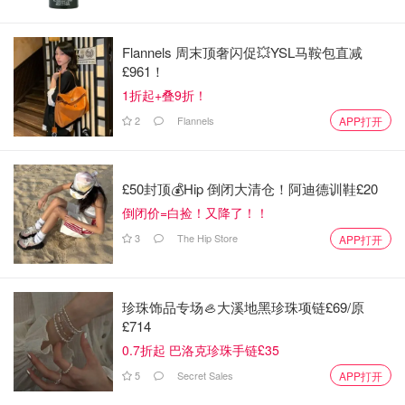
Flannels 周末顶奢闪促💥YSL马鞍包直减
£961！
1折起+叠9折！
2
Flannels
APP打开
图片来自于@sky news ，版权属于原作者
与此同时，一段在社交媒体上传播的视频，让这件事的讨论
£50封顶💰Hip 倒闭大清仓！阿迪德训鞋£20
迅速升温。
倒闭价=白捡！又降了！！
视频中有不明组织声称使用无人机携带“危险物质”，目标指
3
The Hip Store
APP打开
向附近的以色列大使馆。但到目前为止，这一说法并没有被
证实。以色列驻英国大使馆方面已经明确表示，大使馆并未
遭受袭击，所有工作人员安全，正在与英国警方保持沟通。
珍珠饰品专场🦪大溪地黑珍珠项链£69/原
£714
警方目前的重点，是核实这段视频的真实性，以及它是否与
0.7折起 巴洛克珍珠手链£35
公园内发现的可疑物品存在任何关联。换句话说，现在的情
5
Secret Sales
APP打开
况更接近于“信息尚不明确，但必须先排除风险”，而不是已