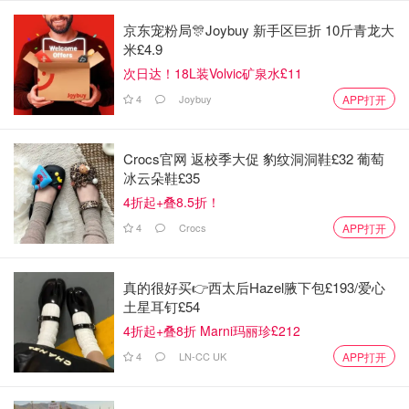
经确认发生了某种袭击。
京东宠粉局🎊Joybuy 新手区巨折 10斤青龙大
米£4.9
次日达！18L装Volvic矿泉水£11
4
Joybuy
APP打开
Crocs官网 返校季大促 豹纹洞洞鞋£32 葡萄
冰云朵鞋£35
4折起+叠8.5折！
4
Crocs
APP打开
真的很好买👉西太后Hazel腋下包£193/爱心
图片来自于@sky news，版权属于原作者
土星耳钉£54
4折起+叠8折 Marni玛丽珍£212
从现场来看，封锁仍在持续。肯辛顿花园当天对公众关闭，
4
LN-CC UK
APP打开
只允许警方车辆进入，周边部分道路虽然没有完全封死，但
已经出现绕行和交通调整。
空中还有直升机进行监控和取证