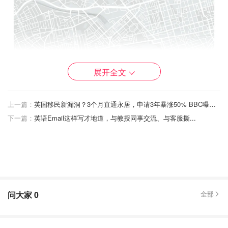
展开全文
上一篇：
英国移民新漏洞？3个月直通永居，申请3年暴涨50% BBC曝光900英镑造假链条
下一篇：
英语Email这样写才地道，与教授同事交流、与客服撕...
图片来自于@sky news ，版权属于原作者
也正因为如此，当这里突然被封锁时，大家的第一反应往往
问大家
0
全部
是：发生了什么大事。
根据伦敦大都会警察厅（Metropolitan Police，伦敦警察