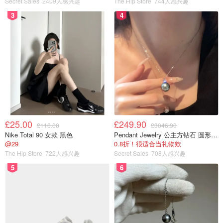
Secret Sales
2409人感兴趣
The Hip Store
744人感兴趣
3
4
图片来自于@sky news ，版权属于原作者
但同样需要注意的是，目前并没有证据表明，这次肯辛顿花
£25.00
£249.90
园的事件与之前的案件存在直接关联。在信息尚未确认之
£110.00
£3046.90
Nike Total 90 女款 黑色
Pendant Jewelry 公主方钻石 圆形大溪地珍珠吊坠 11-12mm
前，把不同事件“自动串联”起来，反而容易放大不必要的恐
@29
0.8折！很适合当礼物欸
慌。
The Hip Store
722人感兴趣
Secret Sales
708人感兴趣
5
6
对于在英国生活的留学生和华人来说，这类突发情况其实并
不常见，但也不算完全陌生。真正需要做的，往往不是过度
解读，而是把握几个基本原则。首先，尽量避免前往封锁区
域或围观现场。类似事件中，最安全的选择往往也是最简单
的选择——绕开它。