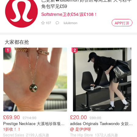
角包罕见£59
Softstreme卫衣£54/原£108！
107
lululemon
APP打开
大家都在抢
1
2
£69.90
£20.00
£714.90
£80.00
Prestige Necklace 大溪地珍珠项链 10-11mm
adidas Originals Taekwondo 女款黑色运动鞋
1折收！！
@ 是伊伊呀
Secret Sales
2199人感兴趣
The Hip Store
1372人感兴趣