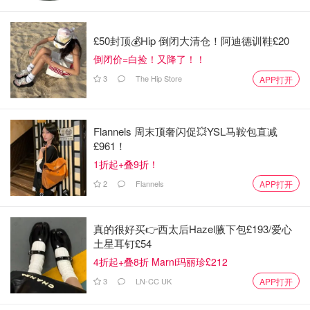
£50封顶💰Hip 倒闭大清仓！阿迪德训鞋£20
倒闭价=白捡！又降了！！
3
The Hip Store
APP打开
Flannels 周末顶奢闪促💥YSL马鞍包直减
£961！
1折起+叠9折！
2
Flannels
APP打开
真的很好买👉西太后Hazel腋下包£193/爱心
土星耳钉£54
4折起+叠8折 Marni玛丽珍£212
3
LN-CC UK
APP打开