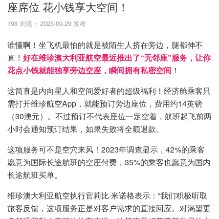
座席位 花小钱享大空间！
198 浏览
2025-09-29 发布
谁懂啊！坐飞机最怕的就是被陌生人挤在旁边，腿都伸不
直！
好在维珍澳大利亚航空最近推出了“无邻座”服务，让你
花点小钱就能独享旁边空座，瞬间拥有私密空间
！
这简直是内向星人和空间爱好者的超级福利！经济舱乘客只
需打开维珍航空App，就能预订旁边座位，费用约14英镑
（30澳元）。不过预订不代表座位一定空着，航班起飞前两
小时会通知预订结果，如果失败将全额退款。
这项服务可不是空穴来风！2023年调查显示，42%的乘客
愿意为国际长途航班的空座付费，35%的乘客也愿意为国内
长途航班买单。
维珍澳大利亚航空执行官莉比·米诺格表示：“我们积极听取
旅客反馈，这项服务正是对客户需求的直接回应。对渴望更