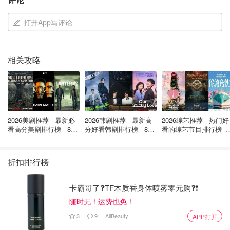
打开App写评论
相关攻略
2026美剧推荐 - 最新必
2026韩剧推荐 - 最新高
2026综艺推荐 - 热门好
看高分美剧排行榜 - 8月
分好看韩剧排行榜 - 8月
看的综艺节目排行榜 - 
最新: 《​​足球教练 》第
最新：丁海寅《我的荒
月最新:《​​伦敦合伙人
四季回归！
糖恋爱 》上线❣️
回归啦
折扣排行榜
卡霸哥了❓TF木质香身体喷雾零元购❓❗
随时无！运费也免！
3
9
AllBeauty
APP打开