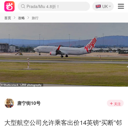
🇬🇧
Prada/Miu 4.8折！
UK
麦卢卡蜂蜜夏促！个位数！
啥？必胜客披萨5折！
首页
攻略
旅行
唐宁街10号
关注
大型航空公司允许乘客出价14英镑“买断”邻