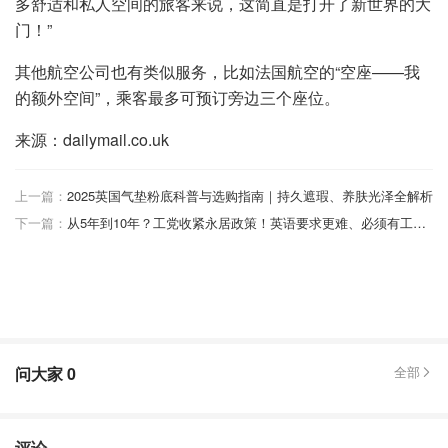
多舒适和私人空间的旅客来说，这简直是打开了新世界的大
门！”
其他航空公司也有类似服务，比如法国航空的“空座——我
的额外空间”，乘客最多可预订旁边三个座位。
来源：dailymail.co.uk
上一篇：
2025英国气垫粉底科普与选购指南｜持久遮瑕、养肤光泽全解析
下一篇：
从5年到10年？工党收紧永居政策！英语要求更难、必须有工作、还要交社保
问大家
0
全部
评论