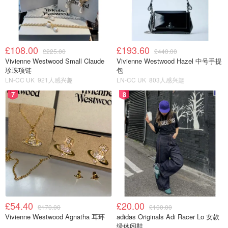
£108.00
£193.60
£225.00
£440.00
Vivienne Westwood Small Claude
Vivienne Westwood Hazel 中号手提
珍珠项链
包
LN-CC UK
921人感兴趣
LN-CC UK
803人感兴趣
7
8
£54.40
£20.00
£170.00
£100.00
Vivienne Westwood Agnatha 耳环
adidas Originals Adi Racer Lo 女款
绿休闲鞋