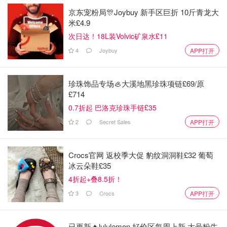
京东宠粉局🎊Joybuy 新手区巨折 10斤青龙大
米£4.9
次日达！18L装Volvic矿泉水£11
4
Joybuy
APP打开
珍珠饰品专场🦪大溪地黑珍珠项链£69/原
£714
0.7折起 巴洛克珍珠手链£35
2
Secret Sales
APP打开
Crocs官网 返校季大促 豹纹洞洞鞋£32 葡萄
冰云朵鞋£35
4折起+叠8.5折！
3
Crocs
APP打开
已更新🔥lululemon 好价区每周上新 大号粉牛