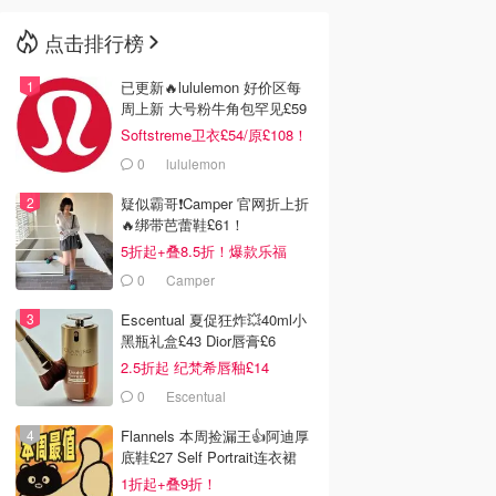
点击排行榜
🇳🇿
新西兰
已更新🔥lululemon 好价区每
周上新 大号粉牛角包罕见£59
Softstreme卫衣£54/原£108！
0
lululemon
疑似霸哥❗️Camper 官网折上折
🔥绑带芭蕾鞋£61！
5折起+叠8.5折！爆款乐福
£68！
0
Camper
Escentual 夏促狂炸💥40ml小
黑瓶礼盒£43 Dior唇膏£6
2.5折起 纪梵希唇釉£14
0
Escentual
Flannels 本周捡漏王👍阿迪厚
底鞋£27 Self Portrait连衣裙
£63
1折起+叠9折！