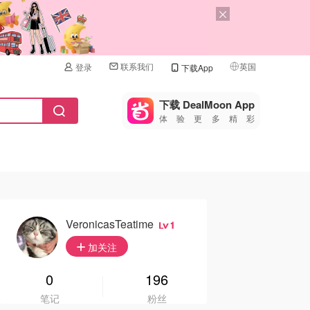
联系我们
英国
登录
下载App
🇺🇸
美国
下载 DealMoon App
体验更多精彩
🇨🇳
中国
🇨🇦
加拿大
🇬🇧
英国
🇩🇪
德国
VeronicasTeatime
1
🇫🇷
加关注
法国
🇮🇹
0
196
意大利
笔记
粉丝
🇦🇺
澳洲