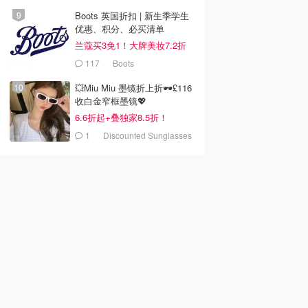
Boots 英国折扣 | 新生季学生
优惠、积分、必买清单
兰蔻买3免1！大牌美妆7.2折
117
Boots
💥Miu Miu 墨镜折上折🕶️£116
收白金窄框墨镜💖
6.6折起+叠独家8.5折！
1
Discounted Sunglasses