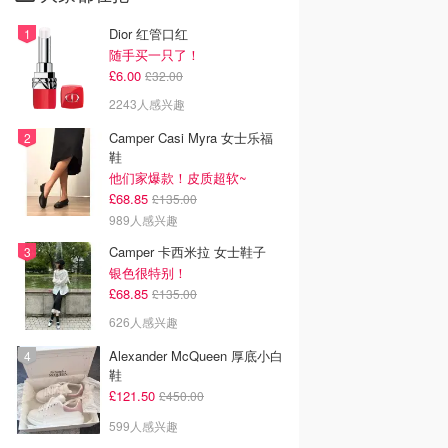
Dior 红管口红
随手买一只了！
£6.00
£32.00
2243人感兴趣
Camper Casi Myra 女士乐福
鞋
他们家爆款！皮质超软~
£68.85
£135.00
989人感兴趣
Camper 卡西米拉 女士鞋子
银色很特别！
£68.85
£135.00
626人感兴趣
Alexander McQueen 厚底小白
鞋
£121.50
£450.00
599人感兴趣