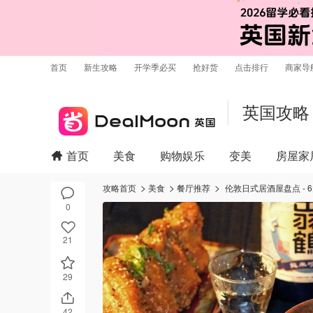
首页
新生攻略
开学季必买
抢好货
点击排行
商家导
英国攻略
首页
美食
购物娱乐
变美
房屋家
攻略首页
美食
餐厅推荐
伦敦日式居酒屋盘点 -
0
21
29
42