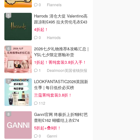
0
Flannels
Harrods 清仓大促 Valentino高
跟凉鞋£495 拉夫劳伦毛衣£43
4折起！
0
Harrods
2026七夕礼物推荐&攻略汇总 |
YSL七夕限定唇釉补货
1折起！菁纯套装3.8折入手！
1
Dealmoon英国省钱快报
LOOKFANTASTIC2026英国新
生季 | 每日低价必买榜
兰蔻菁纯套装3.8折！
112
LOOKFANTASTIC.COM
Ganni官网 终极折上折❗️铆钉芭
蕾鞋£162 蝴蝶结上衣£74
5折起+叠9折！
0
Ganni