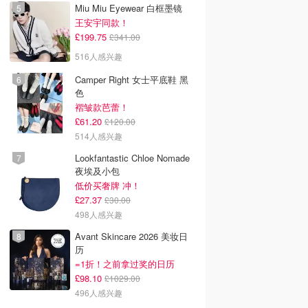
Miu Miu Eyewear 白框墨镜
王安宇同款！
£199.75
£341.00
516人感兴趣
Camper Right 女士平底鞋 黑
色
褶皱款芭蕾！
£61.20
£120.00
514人感兴趣
Lookfantastic Chloe Nomade
夜埃及小包
低价买奢牌 冲！
£27.37
£30.00
498人感兴趣
Avant Skincare 2026 美妆日
历
=1折！之前拿过奖的日历
£98.10
£1029.00
496人感兴趣