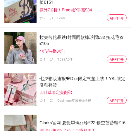
值£151
额外7.2折！Prada护手霜£34
2
Boots
APP打开
拉夫劳伦暴跌❗️封面同款棒球帽£32 扭花毛衣
£105
4折起+叠8折！
1
TESSABIT
APP打开
七夕彩妆速报💝Dior限定气垫上线！YSL限定
唇釉补货
四叶草限定美翻🥰
3
Dealmoon英国省钱快报
APP打开
Clarks官网 夏促💥玛丽珍£22 镂空芭蕾鞋£16
3折起+第2双半价！百搭舒服！