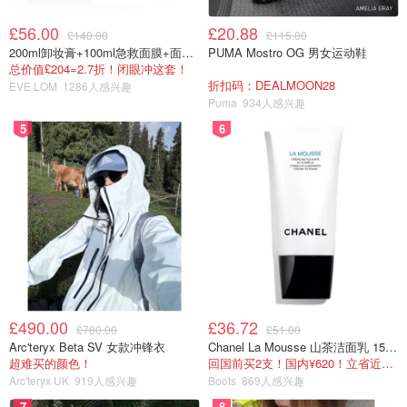
£56.00
£20.88
£140.00
£115.00
200ml卸妆膏+100ml急救面膜+面霜+洁颜布
PUMA Mostro OG 男女运动鞋
总价值£204=2.7折！闭眼冲这套！
折扣码：DEALMOON28
EVE LOM
1286人感兴趣
Puma
934人感兴趣
5
6
£490.00
£36.72
£700.00
£51.00
Arc'teryx Beta SV 女款冲锋衣
Chanel La Mousse 山茶洁面乳 150ml
超难买的颜色！
回国前买2支！国内¥620！立省近一半！
Arc'teryx UK
919人感兴趣
Boots
869人感兴趣
7
8