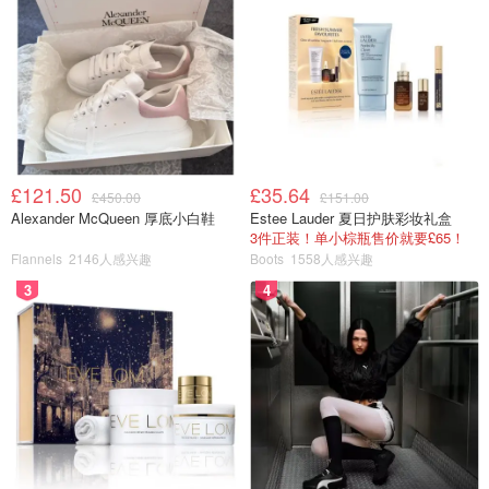
£121.50
£35.64
£450.00
£151.00
Alexander McQueen 厚底小白鞋
Estee Lauder 夏日护肤彩妆礼盒
3件正装！单小棕瓶售价就要£65！
Flannels
2146人感兴趣
Boots
1558人感兴趣
3
4