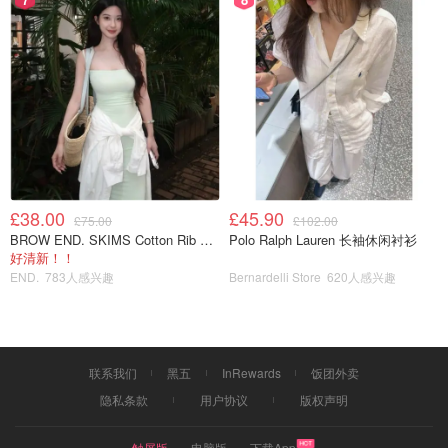
£38.00
£45.90
£75.00
£102.00
BROW END. SKIMS Cotton Rib 长款背心连衣裙 薄荷绿
Polo Ralph Lauren 长袖休闲衬衫
好清新！！
END.
783人感兴趣
Bernardelli Store
620人感兴趣
联系我们
黑五
InRewards
饭团外卖
隐私条款
用户协议
版权声明
触屏版
电脑版
下载App