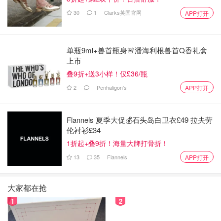
30
1
Clarks英国官网
APP打开
单瓶9ml+兽首瓶身🚨潘海利根兽首Q香礼盒
上市
叠9折+送3小样！仅£36/瓶
2
Penhaligon's
APP打开
Flannels 夏季大促💰石头岛白卫衣£49 拉夫劳
伦衬衫£34
1折起+叠9折！海量大牌打骨折！
13
35
Flannels
APP打开
大家都在抢
1
2