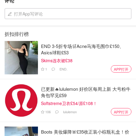
评论
打开App写评论
折扣排行榜
END 3-5折专场🛒Acne马海毛围巾£150、
Asics球鞋£53
Skims连衣裙£38
1
END.
APP打开
已更新🔥lululemon 好价区每周上新 大号粉牛
角包罕见£59
Softstreme卫衣£54/原£108！
106
lululemon
APP打开
Boots 美妆爆降🚨£35收正装小棕瓶礼盒！价