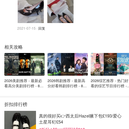
2021-07-15
· 回复
相关攻略
2026美剧推荐 - 最新必
2026韩剧推荐 - 最新高
2026综艺推荐 - 热门好
看高分美剧排行榜 - 8月
分好看韩剧排行榜 - 8月
看的综艺节目排行榜 - 
最新: 《​​足球教练 》第
最新：丁海寅《我的荒
月最新:《​​伦敦合伙人
四季回归！
糖恋爱 》上线❣️
回归啦
折扣排行榜
真的很好买👉西太后Hazel腋下包£193/爱心
土星耳钉£54