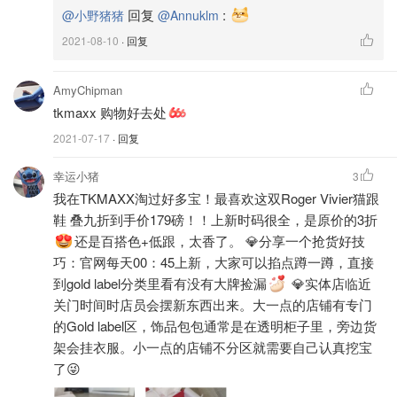
快快快让我看到各位的激情分享，金币奖励正向你飞奔而
回复
:
@小野猪猪
@Annuklm
来！
2021-08-10
· 回复
*记得收藏本帖哇，
精彩干货和评论全都在这里了
；欢迎转
发@好友，好酒一块喝好肉一起吃！
AmyChipman
tkmaxx 购物好去处
有啥想问的问题也可尽情来提问，
说不准就能入选话题
，大
2021-07-17
· 回复
家一块出力想办法！
幸运小猪
3
-------------- 下 面 是 墙，等 你 来 上 --------------
我在TKMAXX淘过好多宝！最喜欢这双Roger Vivier猫跟
鞋 叠九折到手价179磅！！上新时码很全，是原价的3折
快来分享喔~
还是百搭色+低跟，太香了。 💎分享一个抢货好技
巧：官网每天00：45上新，大家可以掐点蹲一蹲，直接
到gold label分类里看有没有大牌捡漏
💎实体店临近
关门时间时店员会摆新东西出来。大一点的店铺有专门
的Gold label区，饰品包包通常是在透明柜子里，旁边货
架会挂衣服。小一点的店铺不分区就需要自己认真挖宝
了😜