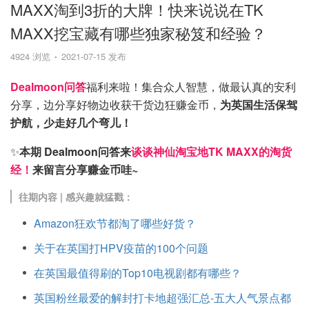
MAXX淘到3折的大牌！快来说说在TK
MAXX挖宝藏有哪些独家秘笈和经验？
4924 浏览
2021-07-15 发布
Dealmoon问答
福利来啦！集合众人智慧，做最认真的安利
分享，边分享好物边收获干货边狂赚金币，
为英国生活保驾
护航，少走好几个弯儿！
✨
本期 Dealmoon问答来
谈谈神仙淘宝地TK MAXX的淘货
经！
来留言分享赚金币哇~
往期内容 | 感兴趣就猛戳：
Amazon狂欢节都淘了哪些好货？
关于在英国打HPV疫苗的100个问题
在英国最值得刷的Top10电视剧都有哪些？
英国粉丝最爱的解封打卡地超强汇总-五大人气景点都