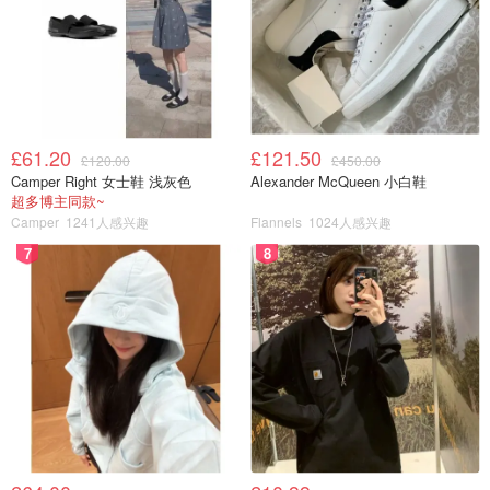
£61.20
£121.50
£120.00
£450.00
Camper Right 女士鞋 浅灰色
Alexander McQueen 小白鞋
超多博主同款~
Camper
1241人感兴趣
Flannels
1024人感兴趣
7
8