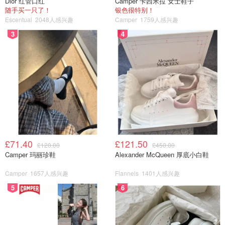
Dior 红管口红
Camper 卡西米拉 女士鞋子
随手买一只了！
银色很特别！
Escentual
2048人感兴趣
Camper
1759人感兴趣
3
4
£71.40
£121.50
£120.00
£450.00
Camper 玛丽珍鞋
Alexander McQueen 厚底小白鞋
Camper
1657人感兴趣
Flannels
1401人感兴趣
5
6