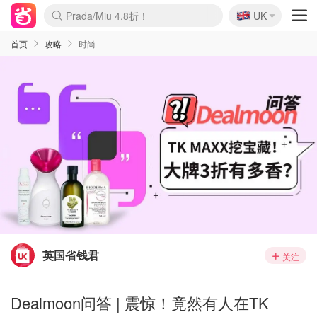
🇬🇧
Prada/Miu 4.8折！
UK
麦卢卡蜂蜜夏促！个位数！
啥？必胜客披萨5折！
首页
攻略
时尚
英国省钱君
关注
Dealmoon问答 | 震惊！竟然有人在TK