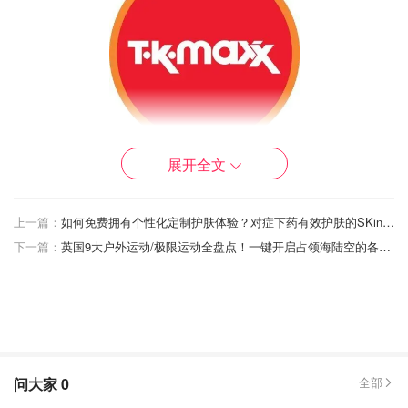
展开全文
你在TK MAXX都淘到了什么低价神仙好物？来分享一
下！
上一篇：
如何免费拥有个性化定制护肤体验？对症下药有效护肤的SKin+Me快来了解一下！
官网新品上线时间蹲几点比较有戏？实体店铺什么时候
下一篇：
英国9大户外运动/极限运动全盘点！一键开启占领海陆空的各种极限刺激之旅吧！
能找到大牌？
你在TK MAXX买过最最划算的东西是什么？晒个图让
我羡慕一下！
什么大牌在TK MAXX比较常见？分享一下你的淘货
经！
问大家
0
全部
许个愿望：
你最最希望自己能买到什么呢？