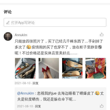
本君曾经在
TK MAXX看到过3折的纪梵希钱包，当年不知道
评论
怎么就错过了
，如今真的追悔莫及！！！
还看到很多粉丝都
买到了2折3折的大牌好物，简直约等于不要钱啊！
打开App写评论
TK MAXX是什么神仙门店？快来带图分享抢货经验，大家
Annuklm
同乐同乐啊！
只能放四张照片了，买了已经几千棒东西了…手剁掉了
多次了
疫情闹的买了也穿不了，放在柜子里静音🔇
*ps：带图分享嗷，上墙赚金币几率会猛增的！！
呢！不过价格还是实体店里美好点……
2021-08-10
· 回复
:
忽视我的jue 去海边睡着了晒爆皮了
丈
@Annuklm
夫是轻度晒伤，我还是躲在伞下呢…
2021-08-10
· 回复