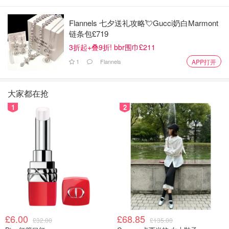
Flannels 七夕送礼攻略💘Gucci奶白Marmont
链条包£719
3折起+叠9折! bbr围巾£211
1
Flannels
APP打开
大家都在抢
1
2
£6.00
£68.85
£32.00
£135.00