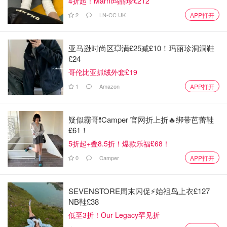
4折起！Marni玛丽珍£212
2
LN-CC UK
APP打开
亚马逊时尚区💥满£25减£10！玛丽珍洞洞鞋
£24
哥伦比亚抓绒外套£19
1
Amazon
APP打开
疑似霸哥❗️Camper 官网折上折🔥绑带芭蕾鞋
£61！
5折起+叠8.5折！爆款乐福£68！
0
Camper
APP打开
SEVENSTORE周末闪促⚡️始祖鸟上衣£127
NB鞋£38
低至3折！Our Legacy罕见折