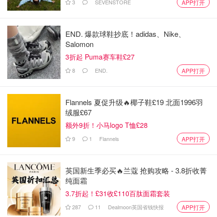
3
SEVENSTORE
APP打开
END. 爆款球鞋抄底！adidas、Nike、
Salomon
3折起 Puma赛车鞋£27
8
END.
APP打开
Flannels 夏促升级🔥椰子鞋£19 北面1996羽
绒服£67
额外9折！小马logo T恤£28
9
1
Flannels
APP打开
英国新生季必买🔥兰蔻 抢购攻略 - 3.8折收菁
纯面霜
3.7折起！£31收£110百肽面霜套装
287
11
Dealmoon英国省钱快报
APP打开