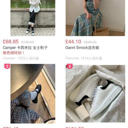
£68.85
£44.10
£135.00
£245.00
Camper 卡西米拉 女士鞋子
Ganni Smock连衣裙
银色很特别！
Camper
1353人感兴趣
Flannels
1314人感兴趣
5
6