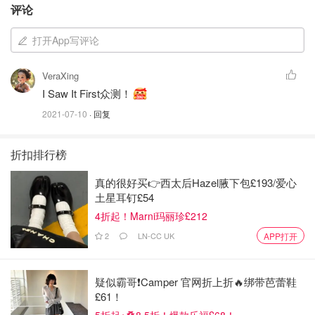
常昂贵，原因是在家具行业，中间商的不断加价增加了消费
评论
者很大的负担，售价通常是出厂价的 6 -10倍，让喜欢独特
打开App写评论
家居设计的小伙伴们真是苦不堪言，恨不得国内买好海运过
来，但是高昂的运费又劝退了不少人。
VeraXing
I Saw It First众测！
2021-07-10
· 回复
折扣排行榜
真的很好买👉西太后Hazel腋下包£193/爱心
土星耳钉£54
4折起！Marni玛丽珍£212
2
LN-CC UK
APP打开
疑似霸哥❗️Camper 官网折上折🔥绑带芭蕾鞋
£61！
made.com 神仙家居网站经常有6折好价，看好的姐妹们就
5折起+叠8.5折！爆款乐福£68！