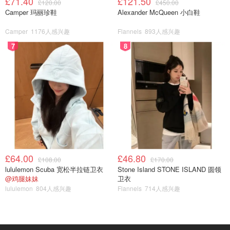
£71.40
£121.50
£120.00
£450.00
Camper 玛丽珍鞋
Alexander McQueen 小白鞋
Camper
1176人感兴趣
Flannels
893人感兴趣
7
8
£64.00
£46.80
£108.00
£170.00
lululemon Scuba 宽松半拉链卫衣
Stone Island STONE ISLAND 圆领
@鸡腿妹妹
卫衣
lululemon
804人感兴趣
Flannels
714人感兴趣