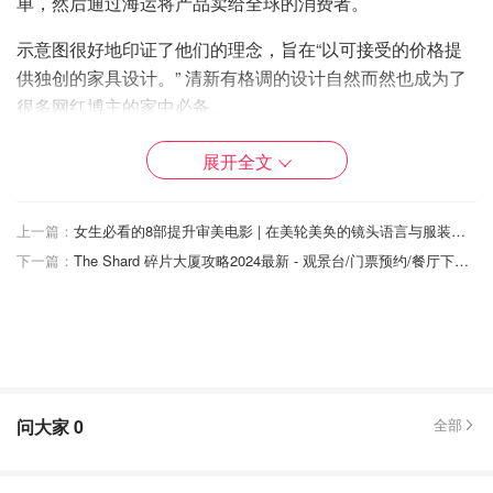
单，然后通过海运将产品卖给全球的消费者。
示意图很好地印证了他们的理念，旨在“以可接受的价格提
供独创的家具设计。” 清新有格调的设计自然而然也成为了
很多网红博主的家中必备。
展开全文
上一篇：
女生必看的8部提升审美电影 | 在美轮美奂的镜头语言与服装置景中发掘女性的魅力！
下一篇：
The Shard 碎片大厦攻略2024最新 - 观景台/门票预约/餐厅下午茶
问大家
0
全部
就以阿酒的亲身经历来看，英国市面上零售的家具真的是非