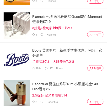
5
Flannels
APP打开
Flannels 七夕送礼攻略💘Gucci奶白Marmont
夏季大促晒单大会
链条包£719
3折起+叠9折! bbr围巾£211
1
Flannels
APP打开
Boots 英国折扣 | 新生季学生优惠、积分、必
买清单
兰蔻买3免1！大牌美妆7.2折
999+
117
Boots
APP打开
Escentual 夏促狂炸💥40ml小黑瓶礼盒£43
Dior唇膏£6
2.5折起 纪梵希唇釉£14
2
Escentual
APP打开