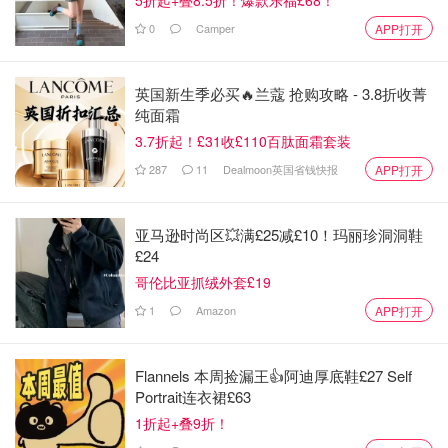
大胆剁手吧！一点点改变也可以让自己的生活更加丰富多彩
～
0
Camper
APP打开
英国新生季必买🔥兰蔻 抢购攻略 - 3.8折收菁
纯面霜
3.7折起！£31收£110百肽面霜套装
287
11
Dealmoon英国省钱快报
APP打开
亚马逊时尚区💥满£25减£10！玛丽珍洞洞鞋
£24
哥伦比亚抓绒外套£19
1
Amazon
APP打开
Flannels 本周捡漏王👍阿迪厚底鞋£27 Self
Portrait连衣裙£63
1折起+叠9折！