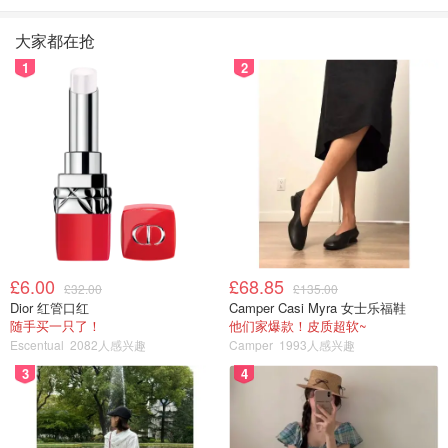
大家都在抢
1
2
£6.00
£68.85
£32.00
£135.00
Dior 红管口红
Camper Casi Myra 女士乐福鞋
随手买一只了！
他们家爆款！皮质超软~
Escentual
2082人感兴趣
Camper
1993人感兴趣
3
4