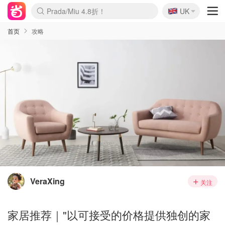
🇬🇧
Prada/Miu 4.8折！
UK
麦卢卡蜂蜜夏促！个位数！
啥？必胜客披萨5折！
首页
攻略
VeraXing
关注
家居推荐｜"以可接受的价格提供独创的家