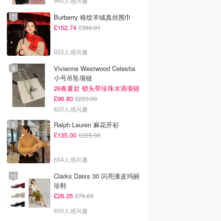
960人感兴趣
Burberry 格纹羊绒真丝围巾
£152.74
£380.01
922人感兴趣
Vivienne Westwood Celestia
小号吊坠项链
26春夏款 锁头带珍珠水滴项链
£96.80
£220.00
820人感兴趣
Ralph Lauren 麻花开衫
£135.00
£225.00
654人感兴趣
Clarks Daiss 30 闪亮漆皮玛丽
珍鞋
£26.25
£75.00
650人感兴趣