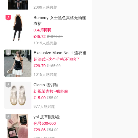
2009人感兴趣
Burberry 女士黑色真丝无袖连
衣裙
0.4折啊啊
£45.72
£1070.24
1019人感兴趣
Exclusive Muse No. 1 连衣裙
超法式~这个价格还说啥了
£29.70
£165.00
1015人感兴趣
Clarks 德训鞋
幻视某吉拉~贼舒服
£15.00
£55.00
977人感兴趣
ysl 皮革眼影盘
色号500/600
£29.86
£54.00