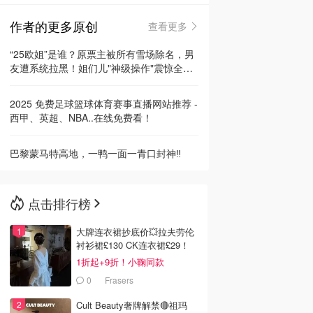
作者的更多原创
查看更多
🇳🇿
新西兰
“25欧姐”是谁？原票主被所有雪场除名，男
友遭系统拉黑！姐们儿"神级操作"震惊全
网！
2025 免费足球篮球体育赛事直播网站推荐 -
西甲、英超、NBA..在线免费看！
巴黎蒙马特高地，一鸭一面一青口封神‼️
点击排行榜
大牌连衣裙抄底价💥拉夫劳伦
衬衫裙£130 CK连衣裙£29！
1折起+9折！小鞠同款
Ganni£88
0
Frasers
Cult Beauty奢牌解禁🔴祖玛