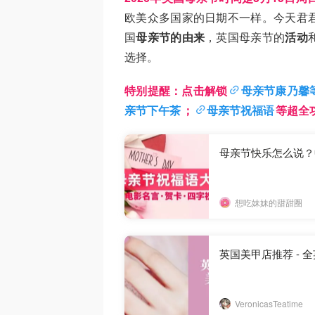
欧美众多国家的日期不一样。今天君
国
母亲节的由来
，英国母亲节的
活动
选择。
特别提醒：点击解锁
母亲节康乃馨
亲节下午茶
；
母亲节祝福语
等超全
母亲节快乐怎么说？
想吃妹妹的甜甜圈
英国美甲店推荐 - 
VeronicasTeatime