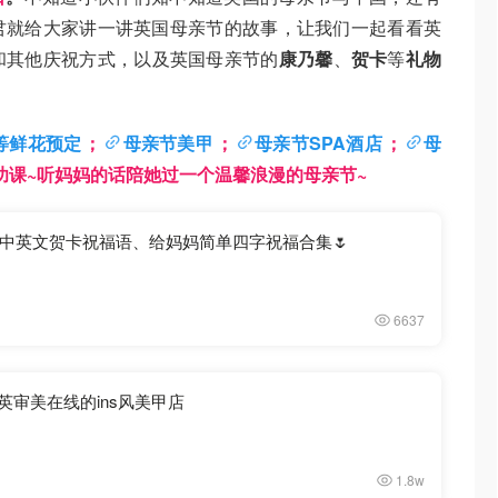
君就给大家讲一讲英国母亲节的故事，让我们一起看看英
和其他庆祝方式，以及英国母亲节的
康乃馨
、
贺卡
等
礼物
等鲜花预定
；
母亲节美甲
；
母亲节SPA酒店
；
母
功课~听妈妈的话陪她过一个温馨浪漫的母亲节~
中英文贺卡祝福语、给妈妈简单四字祝福合集🌷
6637
全英审美在线的ins风美甲店
1.8w