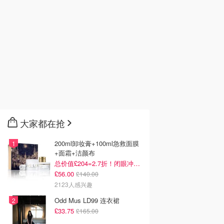
大家都在抢
200ml卸妆膏+100ml急救面膜
+面霜+洁颜布
总价值£204=2.7折！闭眼冲这套！
£56.00
£140.00
2123人感兴趣
Odd Mus LD99 连衣裙
£33.75
£165.00