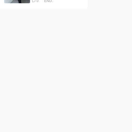
0
END.