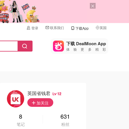
联系我们
英国
登录
下载App
🇺🇸
美国
下载 DealMoon App
体验更多精彩
🇨🇳
中国
🇨🇦
加拿大
🇬🇧
英国
🇩🇪
德国
英国省钱君
12
🇫🇷
加关注
法国
🇮🇹
8
631
意大利
笔记
粉丝
🇦🇺
澳洲