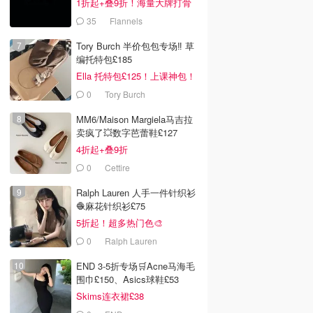
1折起+叠9折！海量大牌打骨
折！
35
Flannels
Tory Burch 半价包包专场‼️ 草
编托特包£185
Ella 托特包£125！上课神包！
0
Tory Burch
MM6/Maison Margiela马吉拉
卖疯了💥数字芭蕾鞋£127
4折起+叠9折
0
Cettire
Ralph Lauren 人手一件针织衫
🧶麻花针织衫£75
5折起！超多热门色🎨
0
Ralph Lauren
END 3-5折专场🛒Acne马海毛
围巾£150、Asics球鞋£53
Skims连衣裙£38