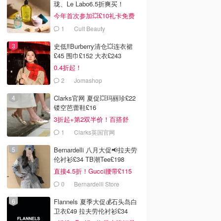
珑、Le Labo6.5折爽买！
今年首次参加💥£10礼卡免费
拿
1
Cult Beauty
史低‼️Burberry清仓💥连衣裙
£45 围巾£152 大衣£243
0.4折起！
2
Jomashop
Clarks官网 夏促💥玛丽珍£22
镂空芭蕾鞋£16
3折起+第2双半价！百搭舒
服！
1
Clarks英国官网
Bernardelli 八月大促📢拉夫劳
伦衬衫£34 TB潮Tee£198
直接4.5折！Gucci腰带£115
0
Bernardelli Store
Flannels 夏季大促💰石头岛白
卫衣£49 拉夫劳伦衬衫£34