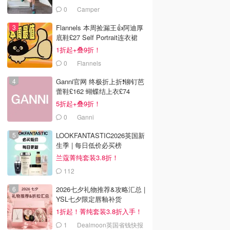
£68！
0
Camper
Flannels 本周捡漏王👍阿迪厚
底鞋£27 Self Portrait连衣裙
£63
1折起+叠9折！
0
Flannels
Ganni官网 终极折上折❗️铆钉芭
蕾鞋£162 蝴蝶结上衣£74
5折起+叠9折！
0
Ganni
LOOKFANTASTIC2026英国新
生季 | 每日低价必买榜
兰蔻菁纯套装3.8折！
112
LOOKFANTASTIC.COM
2026七夕礼物推荐&攻略汇总 |
YSL七夕限定唇釉补货
1折起！菁纯套装3.8折入手！
1
Dealmoon英国省钱快报