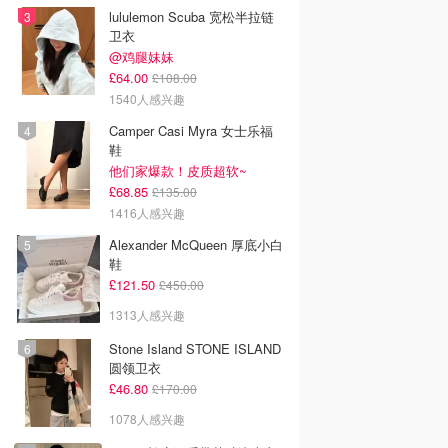
lululemon Scuba 宽松半拉链
卫衣
@鸡腿妹妹
£64.00
£108.00
1540人感兴趣
Camper Casi Myra 女士乐福
鞋
他们家爆款！皮质超软~
£68.85
£135.00
1416人感兴趣
Alexander McQueen 厚底小白
鞋
£121.50
£450.00
1313人感兴趣
Stone Island STONE ISLAND
圆领卫衣
£46.80
£170.00
1078人感兴趣