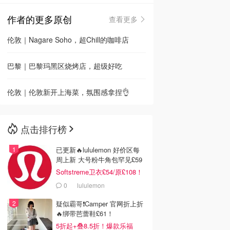
作者的更多原创
查看更多
🇳🇿
新西兰
伦敦｜Nagare Soho，超Chill的咖啡店
巴黎｜巴黎玛黑区烧烤店，超级好吃
伦敦｜伦敦新开上海菜，氛围感拿捏👌
点击排行榜
已更新🔥lululemon 好价区每
周上新 大号粉牛角包罕见£59
Softstreme卫衣£54/原£108！
0
lululemon
疑似霸哥❗️Camper 官网折上折
🔥绑带芭蕾鞋£61！
5折起+叠8.5折！爆款乐福