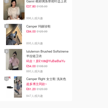
Ganni 棉府绸系带荷叶边上衣
£37.80
£135.00
996人感兴趣
Camper 玛丽珍鞋
£84.00
£120.00
895人感兴趣
lululemon Brushed Softstreme
半拉链卫衣
码全！原£108@YuBaiBaiYu
£54.00
£108.00
880人感兴趣
Camper Right 女士鞋 浅灰色
超多博主同款~
£61.20
£120.00
847人感兴趣