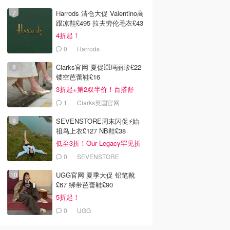
Harrods 清仓大促 Valentino高
跟凉鞋£495 拉夫劳伦毛衣£43
4折起！
0
Harrods
Clarks官网 夏促💥玛丽珍£22
镂空芭蕾鞋£16
3折起+第2双半价！百搭舒
服！
1
Clarks英国官网
SEVENSTORE周末闪促⚡️始
祖鸟上衣£127 NB鞋£38
低至3折！Our Legacy罕见折
0
SEVENSTORE
UGG官网 夏季大促 铅笔靴
£67 绑带芭蕾鞋£90
5折起！
0
UGG