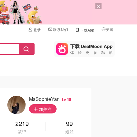
联系我们
英国
登录
下载App
🇺🇸
美国
下载 DealMoon App
体验更多精彩
🇨🇳
中国
🇨🇦
加拿大
🇬🇧
英国
🇩🇪
德国
MsSophieYan
18
🇫🇷
加关注
法国
🇮🇹
2219
99
意大利
笔记
粉丝
🇦🇺
澳洲