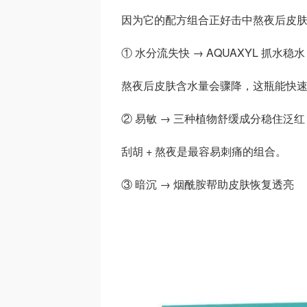
因为它的配方组合正好击中熬夜后皮
① 水分流失快 → AQUAXYL 抓水稳水
熬夜后皮肤含水量会骤降，这瓶能快
② 易敏 → 三种植物舒缓成分稳住泛红
刮胡 + 熬夜是最容易刺痛的组合。
③ 暗沉 → 烟酰胺帮助皮肤恢复透亮