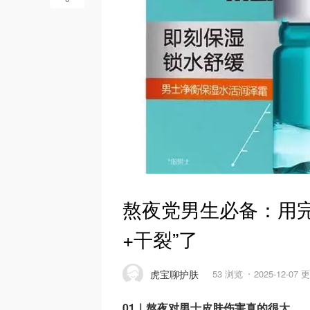
熬夜党男生必备：用
+干裂”了
虎宝聊护肤
53 浏览
2025-12-07 
01｜熬夜对男士皮肤伤害真的很大