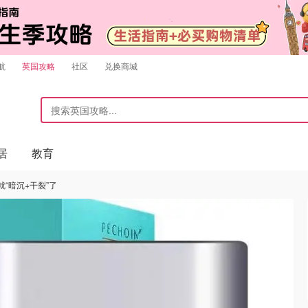
航
英国攻略
社区
兑换商城
居
教育
“暗沉+干裂”了