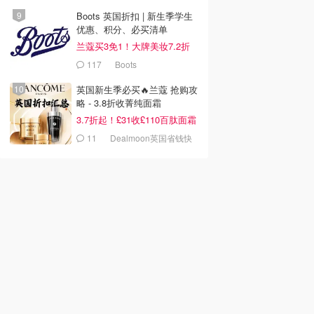
Boots 英国折扣 | 新生季学生
优惠、积分、必买清单
兰蔻买3免1！大牌美妆7.2折
117
Boots
英国新生季必买🔥兰蔻 抢购攻
略 - 3.8折收菁纯面霜
3.7折起！£31收£110百肽面霜
套装
11
Dealmoon英国省钱快
报