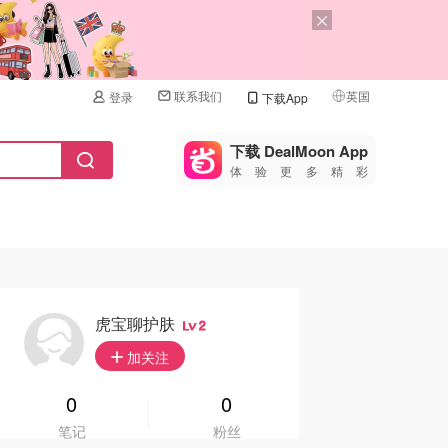
联系我们
英国
登录
下载App
🇺🇸
美国
下载 DealMoon App
体验更多精彩
🇨🇳
中国
🇨🇦
加拿大
🇬🇧
英国
🇩🇪
德国
虎宝聊护肤
2
🇫🇷
加关注
法国
🇮🇹
0
0
意大利
笔记
粉丝
🇦🇺
澳洲