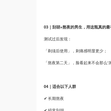
03｜刮胡+熬夜的男生，用这瓶真的最
测试过后发现：
「剃须后使用」，刺痛感明显更少；
「熬夜第二天」，脸看起来不会那么“灰
04｜适合以下人群
✔ 长期熬夜
✔ 经常刮胡