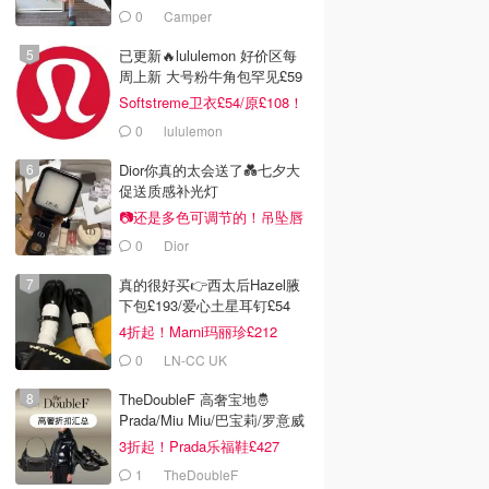
£68！
0
Camper
已更新🔥lululemon 好价区每
周上新 大号粉牛角包罕见£59
Softstreme卫衣£54/原£108！
0
lululemon
Dior你真的太会送了💑七夕大
促送质感补光灯
📷还是多色可调节的！吊坠唇
蜜£33
0
Dior
真的很好买👉西太后Hazel腋
下包£193/爱心土星耳钉£54
4折起！Marni玛丽珍£212
0
LN-CC UK
TheDoubleF 高奢宝地🤴
Prada/Miu Miu/巴宝莉/罗意威
3折起！Prada乐福鞋£427
1
TheDoubleF