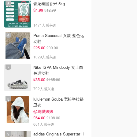
青龙泰国香米 5kg
£4.99
£12.99
1471人感兴趣
Puma Speedcat 女款 蓝色运
动鞋
£25.00
£90.00
1029人感兴趣
Nike ISPA Mindbody 女士白
色运动鞋
£35.00
£165.00
792人感兴趣
lululemon Scuba 宽松半拉链
卫衣
@鸡腿妹妹
£64.00
£108.00
661人感兴趣
adidas Originals Superstar II