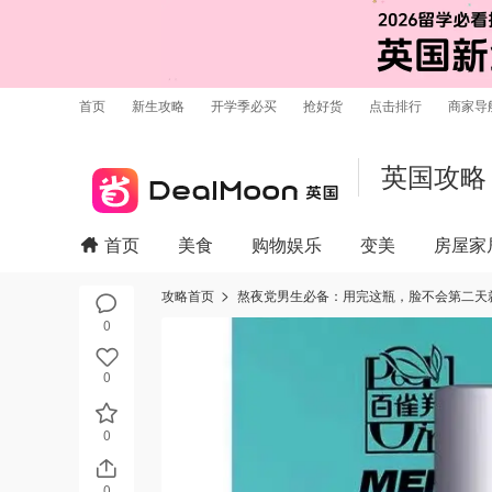
首页
新生攻略
开学季必买
抢好货
点击排行
商家导
英国攻略
首页
美食
购物娱乐
变美
房屋家
攻略首页
熬夜党男生必备：用完这瓶，脸不会第二天就
0
0
0
0