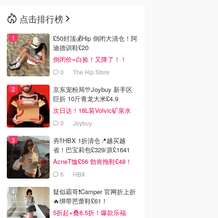
点击排行榜
🇳🇿
新西兰
£50封顶💰Hip 倒闭大清仓！阿
迪德训鞋£20
倒闭价=白捡！又降了！！
0
The Hip Store
京东宠粉局🎊Joybuy 新手区
巨折 10斤青龙大米£4.9
次日达！18L装Volvic矿泉水
£11
0
Joybuy
夯‼️HBX 1折清仓📍越买越
省！巴宝莉包£329/原£1641
AcneT恤£56 勃肯拖鞋£48！
6
HBX
疑似霸哥❗️Camper 官网折上折
🔥绑带芭蕾鞋£61！
5折起+叠8.5折！爆款乐福