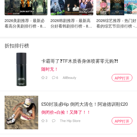
2026美剧推荐 - 最新必
2026韩剧推荐 - 最新高
2026综艺推荐 - 热门好
看高分美剧排行榜 - 8月
分好看韩剧排行榜 - 8月
看的综艺节目排行榜 - 
最新: 《​​足球教练 》第
最新：丁海寅《我的荒
月最新:《​​伦敦合伙人
四季回归！
糖恋爱 》上线❣️
回归啦
折扣排行榜
卡霸哥了❓TF木质香身体喷雾零元购❓❗
随时无！
2
6
AllBeauty
APP打开
£50封顶💰Hip 倒闭大清仓！阿迪德训鞋£20
倒闭价=白捡！又降了！！
3
The Hip Store
APP打开