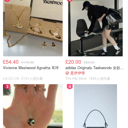
£54.40
£20.00
£170.00
£80.00
Vivienne Westwood Agnatha 耳环
adidas Originals Taekwondo 女款黑色运动鞋
@ 是伊伊呀
LN-CC UK
2131人感兴趣
The Hip Store
1664人感兴趣
3
4