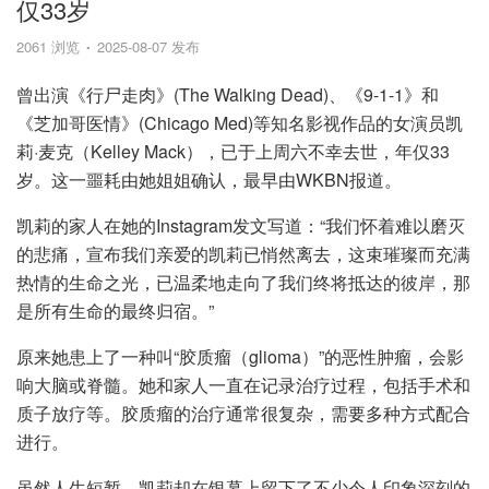
仅33岁
2061 浏览
2025-08-07 发布
曾出演《行尸走肉》(The Walking Dead)、《9-1-1》和
《芝加哥医情》(Chicago Med)等知名影视作品的女演员凯
莉·麦克（Kelley Mack），已于上周六不幸去世，年仅33
岁。这一噩耗由她姐姐确认，最早由WKBN报道。
凯莉的家人在她的Instagram发文写道：“我们怀着难以磨灭
的悲痛，宣布我们亲爱的凯莉已悄然离去，这束璀璨而充满
热情的生命之光，已温柔地走向了我们终将抵达的彼岸，那
是所有生命的最终归宿。”
原来她患上了一种叫“胶质瘤（glioma）”的恶性肿瘤，会影
响大脑或脊髓。她和家人一直在记录治疗过程，包括手术和
质子放疗等。胶质瘤的治疗通常很复杂，需要多种方式配合
进行。
虽然人生短暂，凯莉却在银幕上留下了不少令人印象深刻的