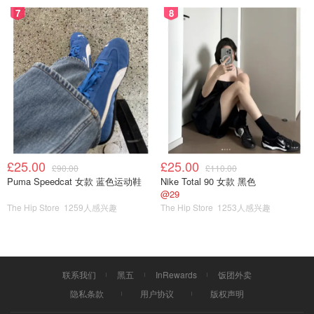
7
8
£25.00
£25.00
£90.00
£110.00
Puma Speedcat 女款 蓝色运动鞋
Nike Total 90 女款 黑色
@29
The Hip Store
1259人感兴趣
The Hip Store
1253人感兴趣
联系我们
黑五
InRewards
饭团外卖
隐私条款
用户协议
版权声明