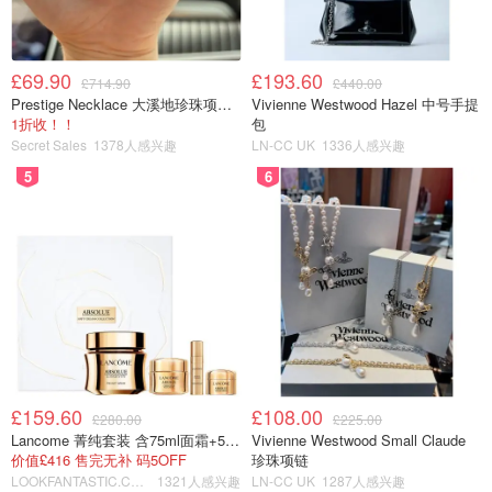
£69.90
£193.60
£714.90
£440.00
Prestige Necklace 大溪地珍珠项链 10-11mm
Vivienne Westwood Hazel 中号手提
1折收！！
包
Secret Sales
1378人感兴趣
LN-CC UK
1336人感兴趣
5
6
£159.60
£108.00
£280.00
£225.00
Lancome 菁纯套装 含75ml面霜+5ml精华+5ml眼霜
Vivienne Westwood Small Claude
价值£416 售完无补 码5OFF
珍珠项链
LOOKFANTASTIC.COM
1321人感兴趣
LN-CC UK
1287人感兴趣