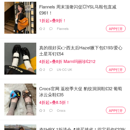
Flannels 周末顶奢闪促💥YSL马鞍包直减
£961！
1折起+叠9折！
2
Flannels
APP打开
真的很好买👉西太后Hazel腋下包£193/爱心
土星耳钉£54
4折起+叠8折 Marni玛丽珍£212
2
LN-CC UK
APP打开
Crocs官网 返校季大促 豹纹洞洞鞋£32 葡萄
冰云朵鞋£35
4折起+叠8.5折！
3
Crocs
APP打开
夯‼️HBX 1折清仓📍越买越省！巴宝莉包£329/