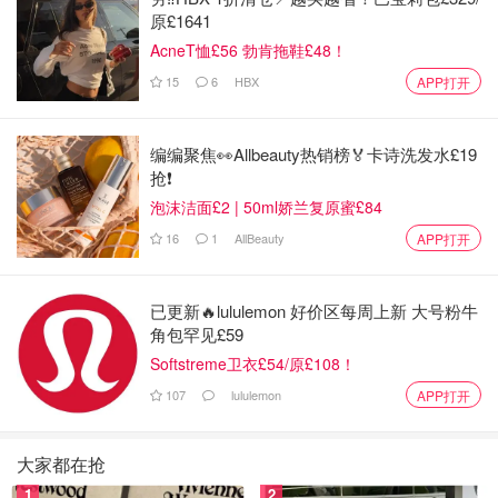
原£1641
AcneT恤£56 勃肯拖鞋£48！
15
6
HBX
APP打开
编编聚焦👀Allbeauty热销榜🏅卡诗洗发水£19
抢❗
泡沫洁面£2 | 50ml娇兰复原蜜£84
16
1
AllBeauty
APP打开
已更新🔥lululemon 好价区每周上新 大号粉牛
角包罕见£59
Softstreme卫衣£54/原£108！
107
lululemon
APP打开
大家都在抢
1
2