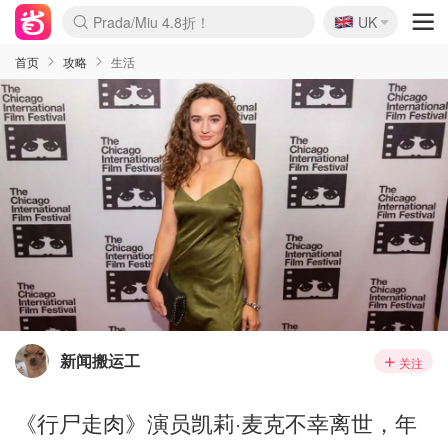
🇬🇧
Prada/Miu 4.8折！
UK
麦卢卡蜂蜜夏促！个位数！
啥？必胜客披萨5折！
首页
攻略
生活
新闻搬运工
关注
《行尸走肉》演员凯莉·麦克不幸离世，年