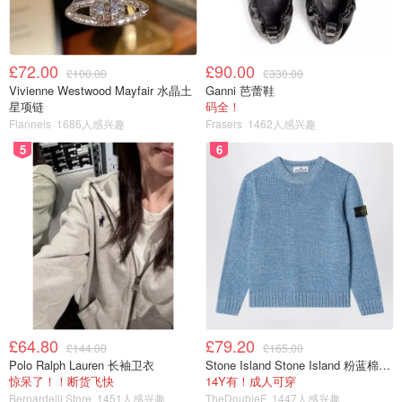
£72.00
£90.00
£100.00
£330.00
Vivienne Westwood Mayfair 水晶土
Ganni 芭蕾鞋
星项链
码全！
Flannels
1686人感兴趣
Frasers
1462人感兴趣
5
6
£64.80
£79.20
£144.00
£165.00
Polo Ralph Lauren 长袖卫衣
Stone Island Stone Island 粉蓝棉混纺针织衫
惊呆了！！断货飞快
14Y有！成人可穿
Bernardelli Store
1451人感兴趣
TheDoubleF
1447人感兴趣