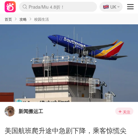
🇬🇧
Prada/Miu 4.8折！
UK
麦卢卡蜂蜜夏促！个位数！
啥？必胜客披萨5折！
首页
攻略
校园生活
新闻搬运工
关注
美国航班爬升途中急剧下降，乘客惊慌尖