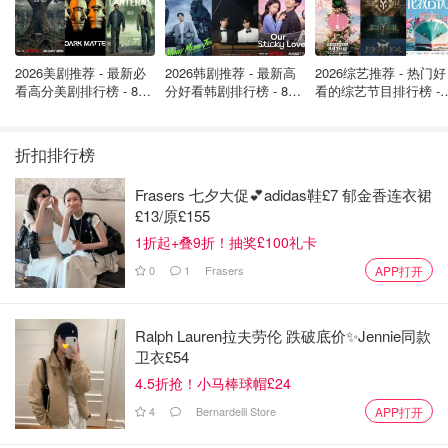
2026美剧推荐 - 最新必
2026韩剧推荐 - 最新高
2026综艺推荐 - 热门好
看高分美剧排行榜 - 8月
分好看韩剧排行榜 - 8月
看的综艺节目排行榜 - 
最新: 《​​足球教练 》第
最新：丁海寅《我的荒
月最新:《​​伦敦合伙人
四季回归！
糖恋爱 》上线❣️
回归啦
折扣排行榜
Frasers 七夕大促💕adidas鞋£7 郁金香连衣裙
£13/原£155
1折起+叠9折！抽奖£100礼卡
0
1
Frasers
APP打开
Ralph Lauren拉夫劳伦 跌破底价✨Jennie同款
卫衣£54
4.5折抢！小马棒球帽£24
4
Bernardelli Store
APP打开