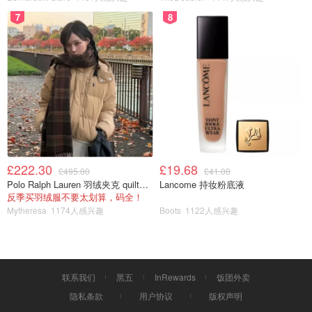
7
8
£222.30
£19.68
£495.00
£41.00
Polo Ralph Lauren 羽绒夹克 quilted款
Lancome 持妆粉底液
反季买羽绒服不要太划算，码全！
Mytheresa
1174人感兴趣
Boots
1122人感兴趣
联系我们
黑五
InRewards
饭团外卖
隐私条款
用户协议
版权声明