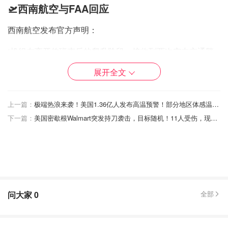
🛫西南航空与FAA回应
西南航空发布官方声明：
“机组在离开伯班克后的爬升阶段，接收到两次空中交通警
报，并立即采取合规机动应对。航班安全抵达目的地，我们
展开全文
正与FAA合作了解更多情况。”
美国联邦航空管理局（FAA）确认事件属实，已展开正式调
上一篇：
极端热浪来袭！美国1.36亿人发布高温预警！部分地区体感温度飙破46℃
查。伯班克机场方面表示“并无证据表明事件发生在其直接
下一篇：
美国密歇根Walmart突发持刀袭击，目标随机！11人受伤，现场混乱如战场
空域”。
✅ 什么是TCAS系统？
TCAS（Traffic Collision Avoidance System）是现代民航飞
机的强制防撞系统。
问大家
0
全部
当两架飞机在空中靠得太近，系统会立刻给出语音指令，
如：“Climb! Climb!”或“Descend now!”