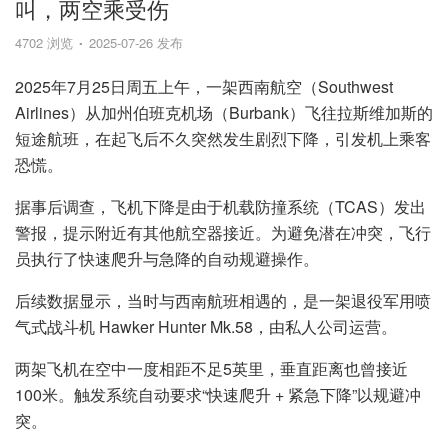
叫，两空乘受伤
4702 浏览
2025-07-26 发布
2025年7月25日周五上午，一架西南航空（Southwest
Airlines）从加州伯班克机场（Burbank）飞往拉斯维加斯的
短途航班，在起飞后不久突然发生剧烈下降，引发机上乘客
恐慌。
据事后调查，飞机下降是由于机载防撞系统（TCAS）发出
警报，提示附近有其他航空器接近。为避免潜在冲突，飞行
员执行了快速爬升与急降的自动规避操作。
后续数据显示，当时与西南航班相遇的，是一架退役军用喷
气式战斗机 Hawker Hunter Mk.58，由私人公司运营。
两架飞机在空中一度相距不足5英里，垂直距离也曾接近
100米。触发系统自动要求“快速爬升 + 紧急下降”以规避冲
突。