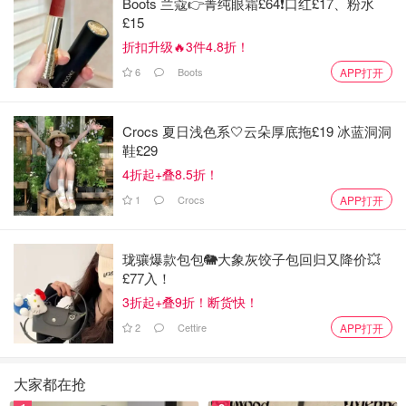
Boots 兰蔻👉菁纯眼霜£64❗口红£17、粉水
£15
折扣升级🔥3件4.8折！
6
Boots
APP打开
Crocs 夏日浅色系🤍云朵厚底拖£19 冰蓝洞洞
鞋£29
4折起+叠8.5折！
1
Crocs
APP打开
珑骧爆款包包🐘大象灰饺子包回归又降价💥
£77入！
3折起+叠9折！断货快！
2
Cettire
APP打开
大家都在抢