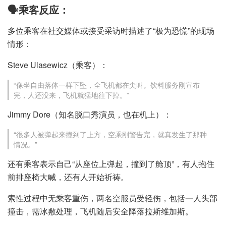
🗣️乘客反应：
多位乘客在社交媒体或接受采访时描述了“极为恐慌”的现场
情形：
Steve Ulasewicz（乘客）：
“像坐自由落体一样下坠，全飞机都在尖叫。饮料服务刚宣布
完，人还没来，飞机就猛地往下掉。”
Jimmy Dore（知名脱口秀演员，也在机上）：
“很多人被弹起来撞到了上方，空乘刚警告完，就真发生了那种
情况。”
还有乘客表示自己“从座位上弹起，撞到了舱顶”，有人抱住
前排座椅大喊，还有人开始祈祷。
索性过程中无乘客重伤，两名空服员受轻伤，包括一人头部
撞击，需冰敷处理，飞机随后安全降落拉斯维加斯。