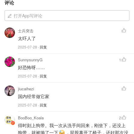
评论
飞行员必须立刻执行，即使来自空管的指令不同，TCAS具
有优先权。
打开App写评论
这次事件正是TCAS成功预警、规避潜在空中冲突的典型案
士兵突击
例。
太吓人了
虽然这次经历对乘客来说“非常吓人”，但从航空安全角度
2025-07-28
· 回复
看，飞行员、飞机系统和机组人员都做出了标准且及时的应
SunnysunnyG
1
对。
好恐怖呀……
最后，大家在坐飞机时一定要记得：
2025-07-28
· 回复
无论航程多短，安全带要全程系好
jiucaihezi
国内经常做它家
起飞和下降阶段，不要松懈，也尽量避免走动
2025-07-28
· 回复
来源、图片：nbcbayarea
BooBoo_Koala
2
得时刻上狗带。我一次从洗手间回来，刚坐下，还没上
狗带，就被抛了一下
，屁股离开了椅子，还好那次没