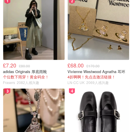
1
2
£7.20
£68.00
£80.00
£170.00
adidas Originals 厚底雨靴
Vivienne Westwood Agnatha 耳环
个位数下雨穿！黄金码全！
4折啊啊！先点击激活链接！
Frasers
2082人感兴趣
LN-CC UK
2069人感兴趣
3
4