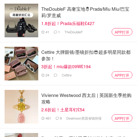
TheDoubleF 高奢宝地🤴Prada/Miu Miu/巴宝
莉/罗意威
1.8折起！Prada乐福鞋£427
41
1
TheDoubleF
APP打开
Cettire 大牌眼镜/墨镜折扣😎超多明星同款都
参加！
3折起！miu爆款09W£194
24
Cettire
APP打开
Vivienne Westwood 西太后 | 英国新生季抢购
攻略
2.6折起！土星耳钉£54
461
8
Dealmoon英国省钱快报
APP打开