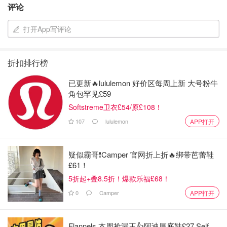
评论
基建还是比美国强多了，接着用同一张票坐公交去码头，刚
好时间赶的好就等了5分钟，公交很空而且是双层的，坐
打开App写评论
620路公交直达码头，下车就是码头大厅，一进去就看到自
助check-in的机器，输入之前买好的船票number就拿到
boarding pass了，接着就在berth里等着，虽然飞机晚点
折扣排行榜
了，邮轮感觉更慢，网上说要提前半小时check-in，执行非
已更新🔥lululemon 好价区每周上新 大号粉牛
常严格，但是直到4:50pm乘客都没登船，5:20pm邮轮才出
角包罕见£59
发(原定5pm出发)，开的也慢慢悠悠的，直到7pm(原计划
Softstreme卫衣£54/原£108！
6:30pm)才到维多利亚的码头。坐邮轮的过程还是挺愉快
107
lululemon
APP打开
的，途中穿过两边的多个小岛，水是深绿色的，和在三峡坐
船很像，不过这里的视野更开阔，岛更低矮一些。邮轮本身
疑似霸哥❗️Camper 官网折上折🔥绑带芭蕾鞋
也比较豪华，下面2层停的私家车，上面有3，4层坐着游
£61！
客，这里面有游客纪念品店，小吃区域，咖啡店，小孩游乐
5折起+叠8.5折！爆款乐福£68！
区域，办公区域(像图书馆的小隔间)，上面2层还有开放平
0
Camper
台供游客观光，像个小型商场，第一次见到这么豪华的。上
APP打开
下船和飞机也很像，有一个廊桥对接。从维多利亚码头下船
后，google map显示赶不上去市区的公交车了，实际刚好
Flannels 本周捡漏王👍阿迪厚底鞋£27 Self