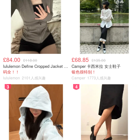
看到了一个开屏的孔雀。接着就走回酒店，大概7:20am，
刚好赶上早餐。吃完后回房间收拾东西然后退房准备坐公交
去码头。到达公交站是7:51am，2分钟前刚走一班，结果下
一班要等1个小时。。。在冷风中等到8:47am后终于上车
了，坐到码头是9:33am，一下车就去自助机取票，这次确
定了邮轮check-in没有提前30分钟的严格限制。拿到票后走
去bay2等待，也是9:52am左右才开始登船。这次船开的速
£84.00
£68.85
度正常1个半小时后到达Tsawwassen码头，在码头买了张
£118.00
£135.00
lululemon Define Cropped Jacket Nulu 短款夹克
Camper 卡西米拉 女士鞋子
车票后坐公交，转地铁，再转公交1:30pm到达UBC，先去
码全！！
银色很特别！
了AMS Student Nest，是一个半公共自习的地方，1楼是个
lululemon
2101人感兴趣
Camper
1773人感兴趣
开阶梯讲座的地方，有很大的落地窗，还有各种小店铺，楼
3
4
上就是自习的地方，有些房间只给学生使用。然后走去
robert h. Lee alumni centre，没进去就在外面看了一下，和
普通的楼没什么区别，然后走去ubc bookstore，也是和其
他大学的bookstore没啥区别，然后再朝西走有个小水池，
水池上有校名标志，不仔细看还真发现不了。。接着朝北继
续打卡柯纳图书馆，比较普通，它对面的学习中心还比较漂