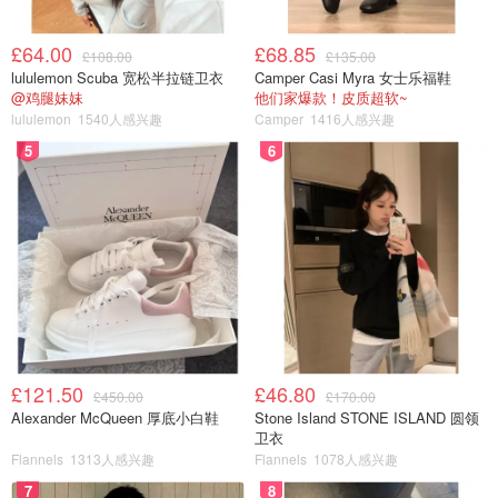
亮，楼旁有个钟塔，前方还有错落有致的小花园，拍照后继
续朝北走，是一条宽阔的大道，尽头可以看到加拿大国旗和
£64.00
£68.85
旗杆，旗杆前方是个精致的小玫瑰花园，刚好到毕业季，很
£108.00
£135.00
lululemon Scuba 宽松半拉链卫衣
Camper Casi Myra 女士乐福鞋
多学生和家长在里面拍照，结合前方的海景挺漂亮的。之后
@鸡腿妹妹
他们家爆款！皮质超软~
继续朝西走去人类学博物馆，到了门口发现要买门票，就没
lululemon
1540人感兴趣
Camper
1416人感兴趣
进去，接着朝南走去亚洲中心图书馆，到了后发现就是普通
5
6
的教学楼，毫无特点，再拐到对面的新渡户纪念花园，发现
也要收费，就没进去。然后原路返回上下车点，现金在公交
车上买了张票到gas town。一路上公交车上的人越来越多，
拥挤程度快和国内一样了，不同的是越往downtown开流浪
汉越多。加拿大的胖子也不少，坐在座位上左一个胖子有一
个胖子，我都快挤成小鱼干了。快到gas town的时候闻到一
个尿骚味，但是两边的胖子把我视线挡的严严实实也不知道
哪里来的，不多会右边的胖子就换了个座位，我这时才看到
£121.50
£46.80
£450.00
£170.00
她旁边是个流浪汉，屁股漏了一半那种。。。一路忍着尿骚
Alexander McQueen 厚底小白鞋
Stone Island STONE ISLAND 圆领
味过了2，3站，我也终于到站下车了。(不过虽然加拿大流
卫衣
Flannels
1313人感兴趣
Flannels
1078人感兴趣
浪汉多，吸大麻也多，尿骚味也重，但是都没什么攻击性，
大多数像僵尸一样静止在路上，沉浸在自己的世界里)下车
7
8