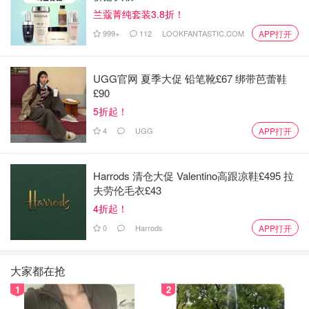
里有小10根原住民的图腾柱子，是用木头雕刻的，咱也看不
兰蔻菁纯套装3.8折！
懂，不明觉厉吧。然后走去省议会大厦，这里非常漂亮，马
999+
112
LOOKFANTASTIC.COM
APP打开
路口还看到马拉小车，这里看起来是合法的。议会大厦庄严
肃穆，加上门口的加拿大国旗和前方的大草坪，相得益彰，
在这里拍照打卡后走去比跟山公园，这里就比较普通了，和
UGG官网 夏季大促 铅笔靴£67 绑带芭蕾鞋
£90
一般的公园没什么区别，唯一值得注意的是这个公园离海边
5折起！
很近，海的对面就是美国的奥林匹克国家公园，在晚霞的映
照下还挺漂亮的，公园里还偶遇了一群鹅，蛮有生机。接着
4
UGG
APP打开
天也黑了，就走回酒店休息了。
Harrods 清仓大促 Valentino高跟凉鞋£495 拉
2025-06-01
夫劳伦毛衣£43
早上5am起床，天已经亮了，走去渔人码头，结果码头关门
4折起！
了，这里居然还有营业时间？码头很小，也就4，5座房子的
0
Harrods
APP打开
长度，拍照打卡后离开，走去Ogden point breakwater，是
一个比较长的堤岸，也比较常规，走完后拍照打卡。接着顺
大家都在抢
着海边走去比跟山公园，昨天漏掉了一根世界最大图腾柱，
1
2
不过看了后和一般的图腾柱也没什么区别。在公园的时候还