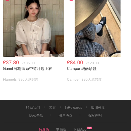
后先走去Hotel europe，正面没啥特别的，侧面和上海的武
康大楼，武汉的巴公房子一样窄窄的一条。打卡后走去
Steam clock，就是普通的蒸汽钟，和小樽那个一样。接着
走去Pink alley，这里比较无语，就是一条冷清的街道，地
面和两边的房子刷上粉色黄色油漆。看完后走去加拿大广
场，这里也没啥看的，就是个码头，很多大型邮轮会在这里
登陆，外国游客会下船从这里入关，和vancouver地标还有
五帆广场的白帆合影后离开。接着用TGTG在Tim Hortons买
£37.80
£84.00
£135.00
£120.00
了个盲盒，里面装着7，8个甜点，和美国的差不多，算是尝
Ganni 棉府绸系带荷叶边上衣
Camper 玛丽珍鞋
了下当地特产吧。接着顺着Robson street走，就是普通逛
Flannels
996人感兴趣
Camper
895人感兴趣
街的街道，连步行街都算不上，没啥意思。然后走去自行车
租赁店，之前提前在网上预约的，当场付了20加币现金，可
以骑3小时，他们还挺信任人的，连押金都没要。一路骑到
Stanley park，有专门的自行车道，沿着park先骑了个大环
联系我们
黑五
InRewards
饭团外卖
线，又骑了个小环线，一路上的海景挺不错的，时不时停下
隐私条款
用户协议
版权声明
来拍拍照，不过没什么必打卡的点，小环线上有些图腾柱，
还不错。骑了2小时不到回到租赁店还车，工作人员什么都
触屏版
电脑版
下载App