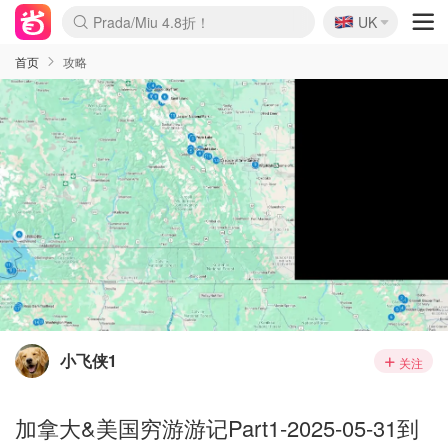
🇬🇧
Prada/Miu 4.8折！
UK
麦卢卡蜂蜜夏促！个位数！
啥？必胜客披萨5折！
首页
攻略
小飞侠1
关注
加拿大&美国穷游游记Part1-2025-05-31到