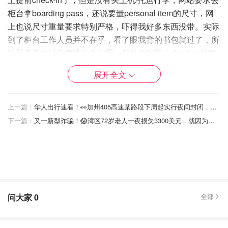
柜台拿boarding pass，还说要量personal item的尺寸，网
上也说尺寸重量要求特别严格，吓得我好多东西没带。实际
到了柜台工作人员并不在乎，看了眼我背的书包就过了，所
以只要不太过分都没什么问题。另外可能网上check-in的时
候输入过绿卡信息，到柜台时工作人员也没要我的绿卡，就
展开全文
直接给boarding pass了。虽然是国际航班，提前2小时到机
场感觉绰绰有余。本来10:15am的飞机因为航空管制延后到
11:20am，还好我后续行程的时间比较宽裕。飞2个小时
上一篇：
华人出行速看！👀加州405高速某路段下周起实行夜间封闭，🚗出行务必注意路况
1:30pm到达温哥华机场，先扫了淘宝买的esim二维码，不
下一篇：
又一新型诈骗！😱湾区72岁老人一夜损失3300美元，就因为点了条“欠费短信”💸📩
知道为什么开了roaming才能联网，但能用就行吧。然后去
自助机上填写入境信息，然后排了会队就准备入关，海关感
觉很随意，在一个临时的小台子前问些信息，本来要查我租
车信息，我的app突然卡住了，她也就让我过了，没看绿
卡，可能check-in时算查过了？然后把入境信息交给工作人
问大家
0
全部
员后就出来了。在大厅先找了个atm机取了C$600，一次上
限400，所以取了2次。接着出机场到对面楼上坐地铁，在
自助机上买了张单程票，坐3站后出来，地铁人不算多，但