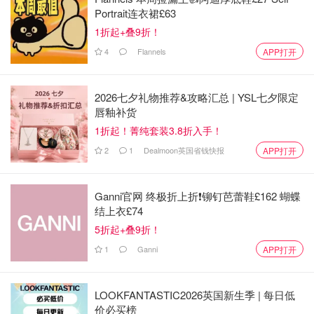
有2辆车在车站等着，所以刷umo app上车，车票涨价了，
Portrait连衣裙£63
现在C$3，这个公交也是双层的。公交还是挺准时的，基本
1折起+叠9折！
按照预定时间到达市区。然后走去酒店入住。这是第一次在
4
Flannels
APP打开
西方国家住hostel，也就是青旅，体验挺好的，1层提供免
费晚餐和早餐，happy hour有免费啤酒饮料，还有24小时咖
2026七夕礼物推荐&攻略汇总 | YSL七夕限定
啡热巧，不过晚餐到8pm结束，我到酒店入住的时间基本是
唇釉补货
这个时候，配菜已经没有了，就随便吃了点米饭喝了点汤。
1折起！菁纯套装3.8折入手！
该说不说加麻大这个叫法还是有理由的，给我的房间钥匙都
2
1
Dealmoon英国省钱快报
APP打开
有一股大麻味，出酒店后街上也有零零散散的像僵尸一样的
街友，这里还是才自由了。这里的hostel都是6人一间，我
到我的床位后，放下行李，就出门去逛景点了(9pm天黑)。
Ganni官网 终极折上折❗️铆钉芭蕾鞋£162 蝴蝶
先走去唐人街，其实只有很短的2条街道，主要的看点是里
结上衣£74
面的一条小巷子fan tan alley，让我想起了小时候人们居住
5折起+叠9折！
的巷子，这里看起来翻修过所以看上去没有脏乱差，有一种
1
Ganni
APP打开
小而美的感觉，里面开着各式各样的店铺，当然唐人街少不
了大门楼，拍照打卡，这里还有座华侨学校，有时候真佩服
LOOKFANTASTIC2026英国新生季 | 每日低
海外华人这种维护传统文化的精神。然后走去雷鸟公园，这
价必买榜