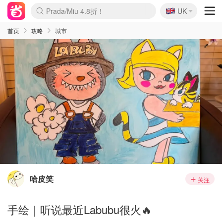
🇬🇧
Prada/Miu 4.8折！
UK
麦卢卡蜂蜜夏促！个位数！
啥？必胜客披萨5折！
首页
攻略
城市
哈皮笑
关注
手绘｜听说最近Labubu很火🔥