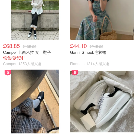
£68.85
£44.10
£135.00
£245.00
Camper 卡西米拉 女士鞋子
Ganni Smock连衣裙
银色很特别！
Camper
1353人感兴趣
Flannels
1314人感兴趣
5
6