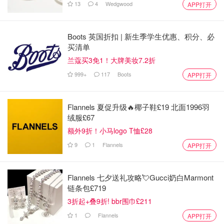
13
4
Wedgwood
APP打开
Boots 英国折扣 | 新生季学生优惠、积分、必
买清单
兰蔻买3免1！大牌美妆7.2折
999+
117
Boots
APP打开
Flannels 夏促升级🔥椰子鞋£19 北面1996羽
绒服£67
额外9折！小马logo T恤£28
9
1
Flannels
APP打开
Flannels 七夕送礼攻略💘Gucci奶白Marmont
链条包£719
3折起+叠9折! bbr围巾£211
1
Flannels
APP打开