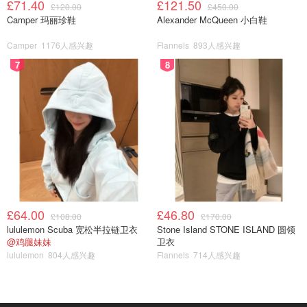
£71.40
£121.50
£120.00
£450.00
Camper 玛丽珍鞋
Alexander McQueen 小白鞋
Camper
1176人感兴趣
Flannels
893人感兴趣
7
8
£64.00
£46.80
£108.00
£170.00
lululemon Scuba 宽松半拉链卫衣
Stone Island STONE ISLAND 圆领
@鸡腿妹妹
卫衣
lululemon
804人感兴趣
Flannels
714人感兴趣