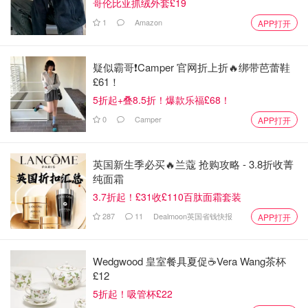
哥伦比亚抓绒外套£19
1
Amazon
APP打开
疑似霸哥❗️Camper 官网折上折🔥绑带芭蕾鞋
£61！
5折起+叠8.5折！爆款乐福£68！
0
Camper
APP打开
英国新生季必买🔥兰蔻 抢购攻略 - 3.8折收菁
纯面霜
3.7折起！£31收£110百肽面霜套装
287
11
Dealmoon英国省钱快报
APP打开
Wedgwood 皇室餐具夏促☕️Vera Wang茶杯
£12
5折起！吸管杯£22