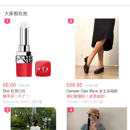
大家都在抢
1
2
£6.00
£68.85
£32.00
£135.00
Dior 红管口红
Camper Casi Myra 女士乐福鞋
随手买一只了！
他们家爆款！皮质超软~
Escentual
2082人感兴趣
Camper
1993人感兴趣
3
4