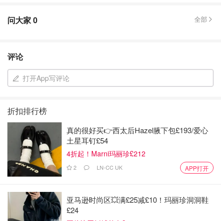
问大家
0
全部
评论
打开App写评论
折扣排行榜
真的很好买👉西太后Hazel腋下包£193/爱心
土星耳钉£54
4折起！Marni玛丽珍£212
2
LN-CC UK
APP打开
亚马逊时尚区💥满£25减£10！玛丽珍洞洞鞋
£24