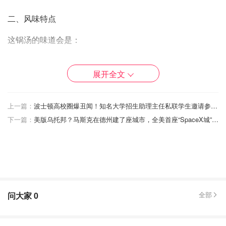
二、风味特点
这锅汤的味道会是：
带有柑橘的清香（陈皮）
展开全文
有淡淡的药香，但不会苦（土茯苓、砂仁根）
带一丝甘甜和泥土气息（胡萝卜＋牛蒡）
汤色呈淡金或褐色，香而不腻，喝完身上都轻盈
上一篇：
波士顿高校圈爆丑闻！知名大学招生助理主任私联学生邀请参加性派对，甚至可以付费...
下一篇：
美版乌托邦？马斯克在德州建了座城市，全美首座“SpaceX城”横空出世
三、推荐煲法
食材准备：
排骨：500g（汆水去血沫）
陈皮：1片（提前泡软，去白瓤）
土茯苓：30g
问大家
0
全部
砂仁根：15g
牛蒡：1根（切片）