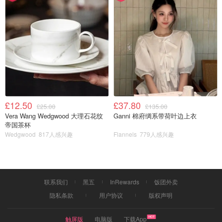
£12.50
£37.80
£25.00
£135.00
Vera Wang Wedgwood 大理石花纹
Ganni 棉府绸系带荷叶边上衣
帝国茶杯
Wedgwood
817人感兴趣
Flannels
779人感兴趣
联系我们
黑五
InRewards
饭团外卖
隐私条款
用户协议
版权声明
触屏版
电脑版
下载App