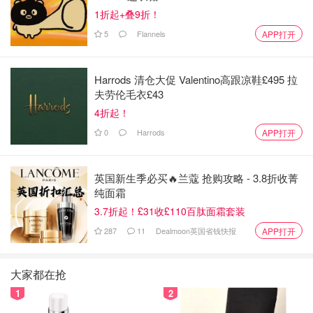
1折起+叠9折！
5
Flannels
APP打开
Harrods 清仓大促 Valentino高跟凉鞋£495 拉
初夏5月天
夫劳伦毛衣£43
4折起！
0
Harrods
APP打开
英国新生季必买🔥兰蔻 抢购攻略 - 3.8折收菁
纯面霜
3.7折起！£31收£110百肽面霜套装
287
11
Dealmoon英国省钱快报
APP打开
大家都在抢
1
2