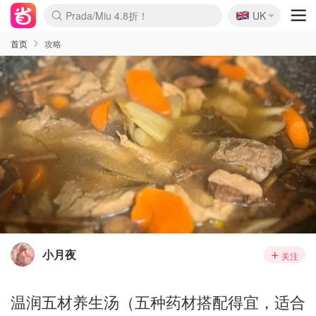
🇬🇧
Prada/Miu 4.8折！
UK
麦卢卡蜂蜜夏促！个位数！
啥？必胜客披萨5折！
首页
攻略
小月夜
关注
温润五材养生汤（五种药材搭配得宜，适合