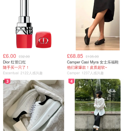
£6.00
£68.85
£32.00
£135.00
Dior 红管口红
Camper Casi Myra 女士乐福鞋
随手买一只了！
他们家爆款！皮质超软~
Escentual
2122人感兴趣
Camper
1237人感兴趣
3
4