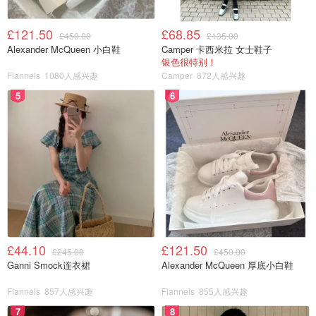
£121.50
£68.85
£450.00
£135.00
Alexander McQueen 小白鞋
Camper 卡西米拉 女士鞋子
银色很特别！
Flannels
1080人感兴趣
Camper
872人感兴趣
5
6
£44.10
£121.50
£245.00
£450.00
Ganni Smock连衣裙
Alexander McQueen 厚底小白鞋
Flannels
857人感兴趣
Flannels
855人感兴趣
7
8