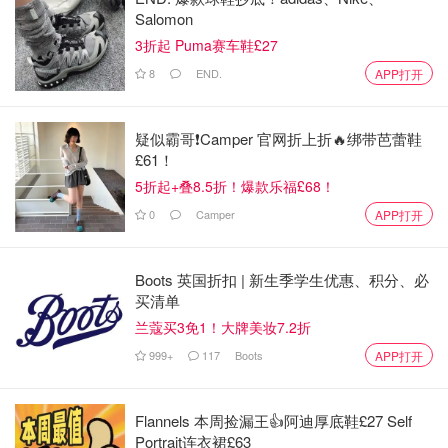
Salomon
3折起 Puma赛车鞋£27
8
END.
APP打开
疑似霸哥❗️Camper 官网折上折🔥绑带芭蕾鞋
£61！
5折起+叠8.5折！爆款乐福£68！
0
Camper
APP打开
Boots 英国折扣 | 新生季学生优惠、积分、必
买清单
兰蔻买3免1！大牌美妆7.2折
999+
117
Boots
APP打开
Flannels 本周捡漏王👍阿迪厚底鞋£27 Self
Portrait连衣裙£63