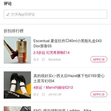
胡萝卜：1~2根（切滚刀块）
评论
可加入红枣2颗提甜、姜片3片去寒
打开App写评论
做法：
所有药材提前泡20分钟（特别是陈皮、土茯苓）
排骨焯水去腥
折扣排行榜
将所有材料放入汤锅，加清水约2.5L
Escentual 夏促狂炸💥40ml小黑瓶礼盒£43
大火煮开 → 转小火煲1.5~2小时
Dior唇膏£6
加盐调味即可（或炖好再喝时再加，避免药材出涩）
2.5折起 纪梵希唇釉£14
2
Escentual
APP打开
四、适合人群：
脾胃虚弱、湿气重、常感觉疲倦或皮肤问题的人
久坐办公室、应酬多、饮食不规律人群
真的很好买👉西太后Hazel腋下包£193/爱心
土星耳钉£54
不是寒凉体质的人都可以喝，尤其适合南方湿热天气！
4折起！Marni玛丽珍£212
2
LN-CC UK
APP打开
END. 爆款球鞋抄底！adidas、Nike、