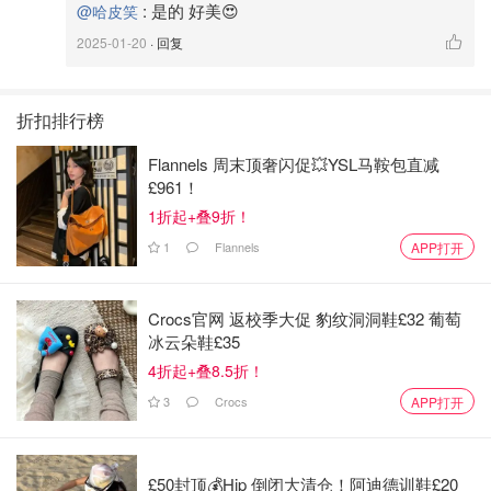
:
是的 好美😍
@哈皮笑
2025-01-20
· 回复
折扣排行榜
Flannels 周末顶奢闪促💥YSL马鞍包直减
£961！
1折起+叠9折！
1
Flannels
APP打开
Crocs官网 返校季大促 豹纹洞洞鞋£32 葡萄
冰云朵鞋£35
4折起+叠8.5折！
3
Crocs
APP打开
£50封顶💰Hip 倒闭大清仓！阿迪德训鞋£20