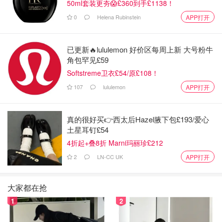
50ml套装更夯😱£360到手£1138！
0
Helena Rubinstein
APP打开
已更新🔥lululemon 好价区每周上新 大号粉牛
角包罕见£59
Softstreme卫衣£54/原£108！
107
lululemon
APP打开
真的很好买👉西太后Hazel腋下包£193/爱心
土星耳钉£54
4折起+叠8折 Marni玛丽珍£212
2
LN-CC UK
APP打开
大家都在抢
1
2