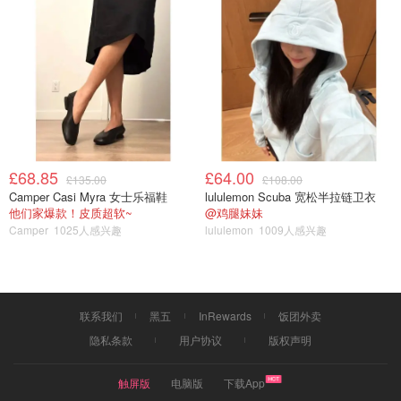
£68.85
£64.00
£135.00
£108.00
Camper Casi Myra 女士乐福鞋
lululemon Scuba 宽松半拉链卫衣
他们家爆款！皮质超软~
@鸡腿妹妹
Camper
1025人感兴趣
lululemon
1009人感兴趣
联系我们
黑五
InRewards
饭团外卖
隐私条款
用户协议
版权声明
触屏版
电脑版
下载App