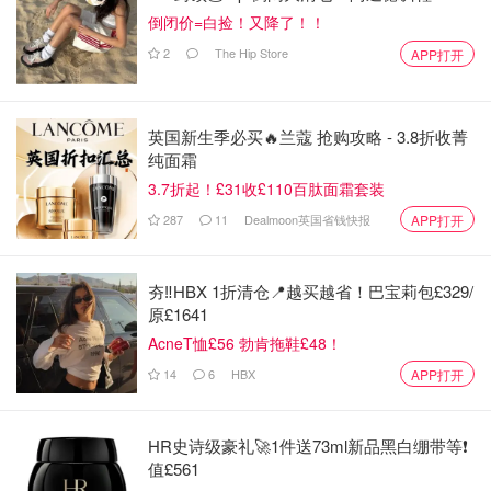
倒闭价=白捡！又降了！！
2
The Hip Store
APP打开
英国新生季必买🔥兰蔻 抢购攻略 - 3.8折收菁
纯面霜
3.7折起！£31收£110百肽面霜套装
287
11
Dealmoon英国省钱快报
APP打开
夯‼️HBX 1折清仓📍越买越省！巴宝莉包£329/
原£1641
AcneT恤£56 勃肯拖鞋£48！
14
6
HBX
APP打开
HR史诗级豪礼🚀1件送73ml新品黑白绷带等❗️
值£561