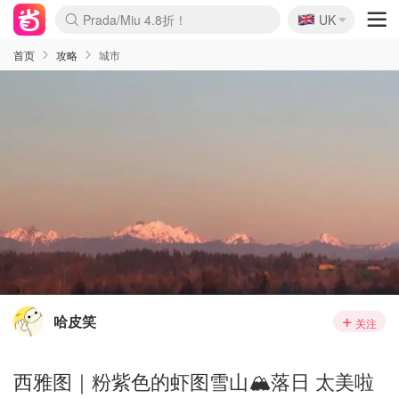
🇬🇧
Prada/Miu 4.8折！
UK
麦卢卡蜂蜜夏促！个位数！
啥？必胜客披萨5折！
首页
攻略
城市
哈皮笑
关注
西雅图｜粉紫色的虾图雪山🏔️落日 太美啦