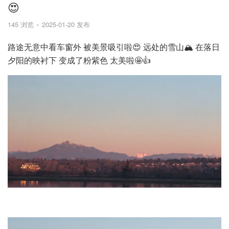
😍
145 浏览
2025-01-20 发布
路途无意中看车窗外 被美景吸引啦😍 远处的雪山🏔️ 在落日
夕阳的映衬下 变成了粉紫色 太美啦🤩👍