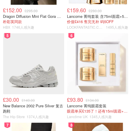
£152.00
£159.60
£295.00
£280.00
Dragon Diffusion Mini Flat Gora 深棕色手提包
Lancome 菁纯套装 含75ml面霜+5ml精华+5ml眼霜
朴彩英同款
价值£416 售完无补 码5OFF
HBX
1746人感兴趣
LOOKFANTASTIC.COM
1495人感兴趣
5
6
£30.00
£93.80
£140.00
£134.00
New Balance 2002 Pure Silver 复古
Lancome 菁纯眼霜套装
跑鞋
眼霜单买£135了！还有15ml面霜+5ml精华~！
The Hip Store
1374人感兴趣
Lancôme UK
1345人感兴趣
7
8