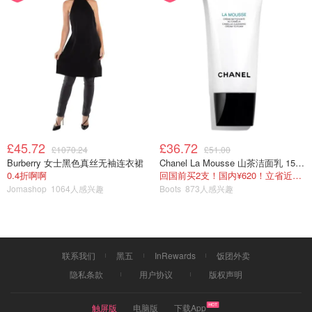
£45.72
£36.72
£1070.24
£51.00
Burberry 女士黑色真丝无袖连衣裙
Chanel La Mousse 山茶洁面乳 150ml
0.4折啊啊
回国前买2支！国内¥620！立省近一半！
Jomashop
1064人感兴趣
Boots
873人感兴趣
联系我们
黑五
InRewards
饭团外卖
隐私条款
用户协议
版权声明
触屏版
电脑版
下载App