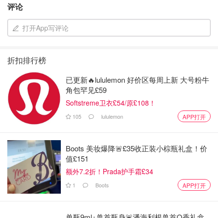
评论
打开App写评论
折扣排行榜
已更新🔥lululemon 好价区每周上新 大号粉牛
角包罕见£59
Softstreme卫衣£54/原£108！
105
lululemon
APP打开
Boots 美妆爆降🚨£35收正装小棕瓶礼盒！价
值£151
额外7.2折！Prada护手霜£34
1
Boots
APP打开
单瓶9ml+兽首瓶身🚨潘海利根兽首Q香礼盒