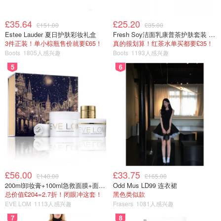
£35.64
£25.20
£151.00
£35.00
Estee Lauder 夏日护肤彩妆礼盒
Fresh Soy洁面乳康普茶护肤套装 100ml
3件正装！单小棕瓶售价就要£65！
真的很划算！红茶水单买都要£35！
Boots
1805人感兴趣
Boots
1193人感兴趣
5
6
£56.00
£33.75
£140.00
£165.00
200ml卸妆膏+100ml急救面膜+面霜+洁颜布
Odd Mus LD99 连衣裙
总价值£204=2.7折！闭眼冲这套！
黑色类似款
EVE LOM
1113人感兴趣
Frasers
1081人感兴趣
7
8