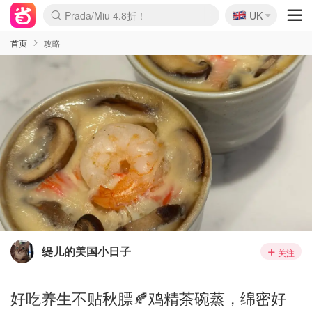
🇬🇧
Prada/Miu 4.8折！
UK
麦卢卡蜂蜜夏促！个位数！
啥？必胜客披萨5折！
首页
攻略
缇儿的美国小日子
关注
好吃养生不贴秋膘🍂鸡精茶碗蒸，绵密好