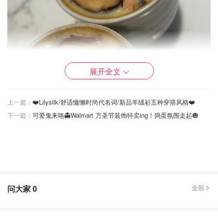
展开全文
上一篇：
❤️Lilysilk/舒适慵懒时尚代名词/新品羊绒衫五种穿搭风格❤️
下一篇：
可爱鬼来咯👻Walmart 万圣节装饰特卖ing！捣蛋氛围走起🎃
问大家
0
全部