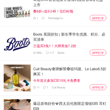
上市
叠9折+送3小样！仅£36/瓶
1
Penhaligon's
APP打开
好吃养生不贴秋膘🍂鸡精茶碗蒸，绵密好吃、够味回甘、好
营养，食材干净好健康❤️
Boots 英国折扣 | 新生季学生优惠、积分、必
买清单
这道菜非常美味又健康！茶碗蒸是一种经典的日式料理，以
兰蔻买3免1！大牌美妆7.2折
其细腻的口感和丰富的营养而广受欢迎。使用鸡精可以让这
999+
117
Boots
APP打开
道菜更加鲜美，同时也不失健康。一些建议，让这道菜更加
符合养生的原则：
Cult Beauty奢牌解禁🔴祖玛珑、Le Labo6.5折
1. **选择新鲜食材**：使用新鲜的鸡蛋和蔬菜，如菠菜、香
爽买！
菇、胡萝卜等，这些食材富含维生素和矿物质。
今年首次参加💥£10礼卡免费拿
11
1
Cult Beauty
APP打开
2. **控制盐分**：虽然鸡精能提升味道，但要控制用量，以
免摄入过多钠。
爆品首饰好价💎西太后伦敦限定项链£85 耳钉
3. **使用低脂高蛋白质的食材**：可以加入一些鸡肉或豆
£59