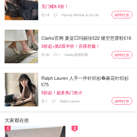
腐，增加蛋白质含量，同时保持低脂肪。
无门槛8.5折！
4. **添加一些中草药材**：如枸杞、党参等，可以在蒸煮时
14
Harvey Nichols & Co Ltd
APP打开
加入，增添养生效果。
5. **蒸煮时间**：确保蒸煮时间适中，以保持食材的营养成
Clarks官网 夏促💥玛丽珍£22 镂空芭蕾鞋£16
分不被破坏。
3折起+第2双半价！百搭舒服！
30
1
Clarks英国官网
APP打开
通过这些小技巧，你可以享受到一份美味又健康的茶碗蒸，
既满足味蕾，又有益健康。希望你喜欢这道菜！
Ralph Lauren 人手一件针织衫🧶麻花针织衫
£75
爆文新赛季
宅家三餐吃什么
5折起！超多热门色🎨
1
Ralph Lauren
APP打开
大家都在抢
1
2