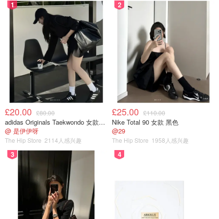
1
2
£20.00
£25.00
£80.00
£110.00
adidas Originals Taekwondo 女款黑色运动鞋
Nike Total 90 女款 黑色
@ 是伊伊呀
@29
The Hip Store
2114人感兴趣
The Hip Store
1958人感兴趣
3
4