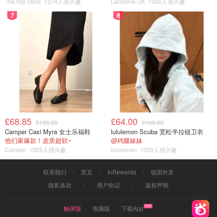
The Hip Store
1374人感兴趣
Lancôme UK
1345人感兴趣
7
8
£68.85
£64.00
£135.00
£108.00
Camper Casi Myra 女士乐福鞋
lululemon Scuba 宽松半拉链卫衣
他们家爆款！皮质超软~
@鸡腿妹妹
Camper
1025人感兴趣
lululemon
1009人感兴趣
联系我们
黑五
InRewards
饭团外卖
隐私条款
用户协议
版权声明
触屏版
电脑版
下载App