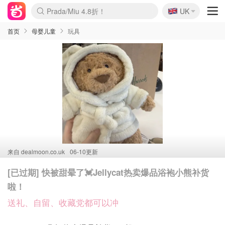
🇬🇧
Prada/Miu 4.8折！
UK
麦卢卡蜂蜜夏促！个位数！
啥？必胜客披萨5折！
首页
母婴儿童
玩具
来自
dealmoon.co.uk
06-10更新
[已过期] 快被甜晕了💓Jellycat热卖爆品浴袍小熊补货
啦！
送礼、自留、收藏党都可以冲