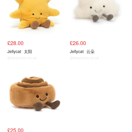
£28.00
£26.00
Jellycat
太阳
Jellycat
云朵
@dealmoon.co.uk
@dealmoon.co.uk
£25.00