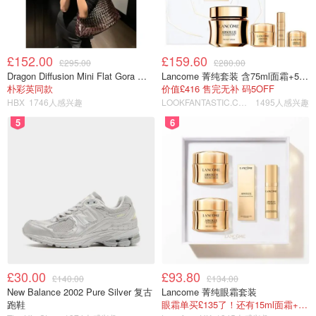
£152.00
£159.60
£295.00
£280.00
Dragon Diffusion Mini Flat Gora 深棕色手提包
Lancome 菁纯套装 含75ml面霜+5ml精华+5ml眼霜
朴彩英同款
价值£416 售完无补 码5OFF
HBX
1746人感兴趣
LOOKFANTASTIC.COM
1495人感兴趣
5
6
£30.00
£93.80
£140.00
£134.00
New Balance 2002 Pure Silver 复古
Lancome 菁纯眼霜套装
跑鞋
眼霜单买£135了！还有15ml面霜+5ml精华~！