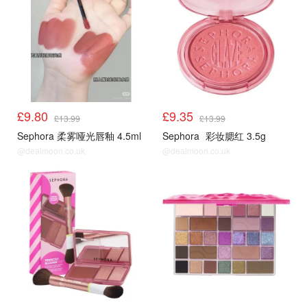
£9.80
£9.35
£13.99
£13.99
Sephora 柔雾哑光唇釉 4.5ml
Sephora
彩妆腮红 3.5g
@dealmoon.co.uk
@dealmoon.co.uk