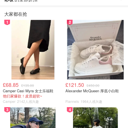
大家都在抢
1
2
£68.85
£121.50
£135.00
£450.00
Camper Casi Myra 女士乐福鞋
Alexander McQueen 厚底小白鞋
他们家爆款！皮质超软~
Camper
2142人感兴趣
Flannels
1964人感兴趣
3
4