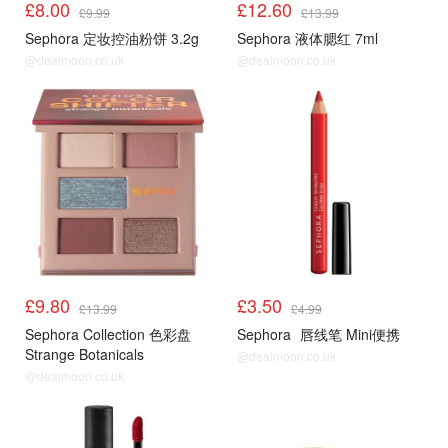
£8.00
£12.60
£9.99
£13.99
Sephora 定妆控油粉饼 3.2g
Sephora 液体腮红 7ml
@dealmoon.co.uk
@dealmoon.co.uk
£9.80
£3.50
£13.99
£4.99
Sephora Collection 色彩盘
Sephora
唇线笔 Mini便携
Strange Botanicals
@dealmoon.co.uk
@dealmoon.co.uk