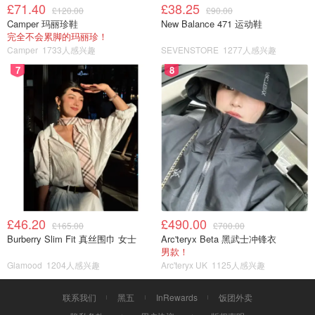
£71.40
£38.25
£120.00
£90.00
Camper 玛丽珍鞋
New Balance 471 运动鞋
完全不会累脚的玛丽珍！
Camper
1733人感兴趣
SEVENSTORE
1277人感兴趣
7
8
£46.20
£490.00
£165.00
£700.00
Burberry Slim Fit 真丝围巾 女士
Arc'teryx Beta 黑武士冲锋衣
男款！
Glamood
1204人感兴趣
Arc'teryx UK
1125人感兴趣
联系我们
黑五
InRewards
饭团外卖