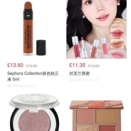
£13.60
£11.35
£15.99
£13.99
Sephora Collection肤色校正
丝芙兰唇蜜
液 5ml
@dealmoon.co.uk
@dealmoon.co.uk