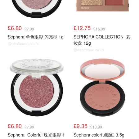
£6.80
£12.75
£7.99
£16.99
Sephora 单色眼影 闪亮型 1g
SEPHORA COLLECTION
彩
妆盘 12g
@dealmoon.co.uk
@dealmoon.co.uk
£6.80
£9.35
£7.99
£13.99
Sephora
Colorful 珠光眼影 1
Sephora colorful腮红 3.5g