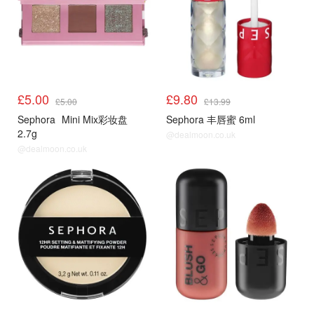
£5.00
£9.80
£5.00
£13.99
Sephora
Mini Mix彩妆盘
Sephora 丰唇蜜 6ml
2.7g
@dealmoon.co.uk
@dealmoon.co.uk