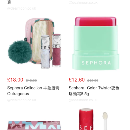
克
@dealmoon.co.uk
@dealmoon.co.uk
£18.00
£12.60
£19.99
£13.99
Sephora Collection 丰盈唇膏
Sephora
Color Twister变色
Outrageous
唇颊霜8.5g
@dealmoon.co.uk
@dealmoon.co.uk