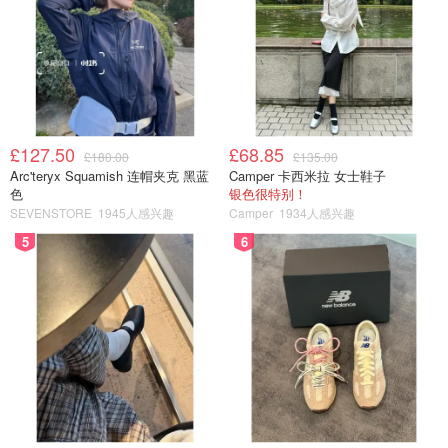
£127.50
£68.85
£180.00
£135.00
Arc'teryx Squamish 连帽夹克 黑蓝
Camper 卡西米拉 女士鞋子
色
银色很特别！
SEVENSTORE
1945人感兴趣
Camper
1934人感兴趣
5
6