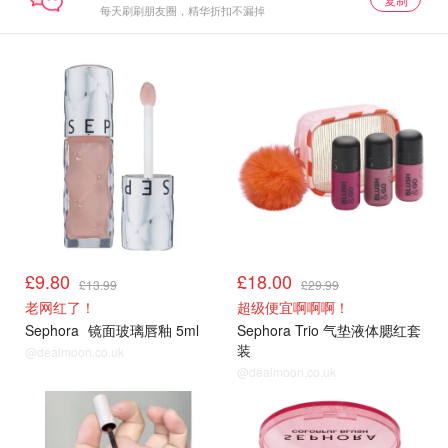
每天刷刷朋友圈，精华折扣不漏掉
£9.80
£18.00
£13.99
£29.99
老网红了！
超级便宜啊啊啊！
Sephora
镜面玻璃唇釉 5ml
Sephora Trio 气垫液体腮红套
装
@dealmoon.co.uk
@dealmoon.co.uk