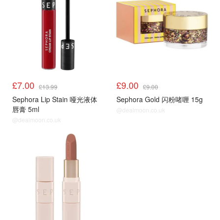
£7.00
£9.00
£13.99
£9.00
Sephora Lip Stain 哑光液体
Sephora Gold 闪粉啫喱 15g
唇膏 5ml
@dealmoon.co.uk
@dealmoon.co.uk