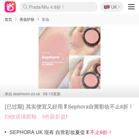
🇬🇧
Prada/Miu 4.8折！
UK
麦卢卡蜂蜜夏促！个位数！
啥？必胜客披萨5折！
首页
美妆护肤
彩妆
来自
dealmoon.co.uk
06-13更新
[已过期] 其实便宜又好用🥬Sephora自营彩妆不止6折！
£9收玻璃唇釉、9色眼影盘❗️
SEPHORA UK 现有 自营彩妆夏促🥬
不止6折！