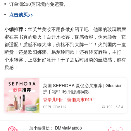
订单满£20英国境内免运费。
点击购买>>
小编推荐：
丝芙兰美妆不用多做介绍了吧！他家的玻璃唇唇
蜜在某书真的爆火！白开水妆容，鞠感妆容，伪素颜妆，它
都适配！质感不输大牌，价格不到大牌一半！火到国内一度
断货！还是欧阳娜娜、易梦玲同款！还有轻雾唇釉，主打一
个水转雾，上唇超好涂开！干了之后时淡淡的丝绒感，超有
质感！
英国 SEPHORA 夏促必买推荐 | Glossier
护手霜£11欧阳娜娜同款
香奈儿9折！慵懒周末£49！
192
4
SEPHORA UK
加小编微信：
复制