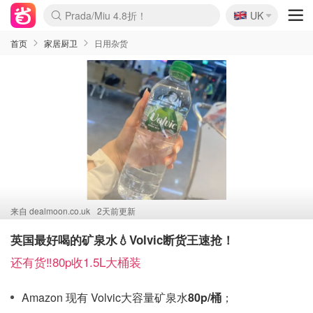
🇬🇧
Prada/Miu 4.8折！
UK
麦卢卡蜂蜜夏促！个位数！
啥？必胜客披萨5折！
首页
家居厨卫
日用杂货
来自
dealmoon.co.uk
2天前更新
英国最好喝的矿泉水💧Volvic断货王速抢！
还有货‼️80p收1.5L大桶装
Amazon 现有 Volvic大容量矿泉水
80p/桶
；