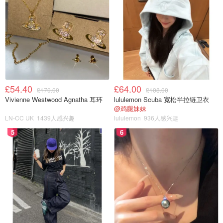
£54.40
£64.00
£170.00
£108.00
Vivienne Westwood Agnatha 耳环
lululemon Scuba 宽松半拉链卫衣
@鸡腿妹妹
LN-CC UK
1439人感兴趣
lululemon
936人感兴趣
5
6