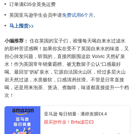
订单满£35全英免运费
英国亚马逊学生会员申请
免费试用6个月
。
马上囤货>>
小编推荐：
住在英国的宝子们，谁懂每天喝自来水过滤水
的那种苦涩感啊！如果你实在受不了英国自来水的味道，又
担心掉发问题，听我的，直接闭眼囤这款 Volvic 天然矿泉
水！作为英国常年销量霸榜、被无数留子公认“口感最好
喝、最回甘”的矿泉水，它源自法国火山区，经过多层火山
岩天然过滤，水质极软，口感清冽丝滑。不管是日常直接
喝，还是用来泡茶、煲汤、煮咖啡，味道都直接提升一个档
次！
亚马逊 每日销量 - 潘婷发膜£4.4
跟买抄作业！Brita滤芯£3