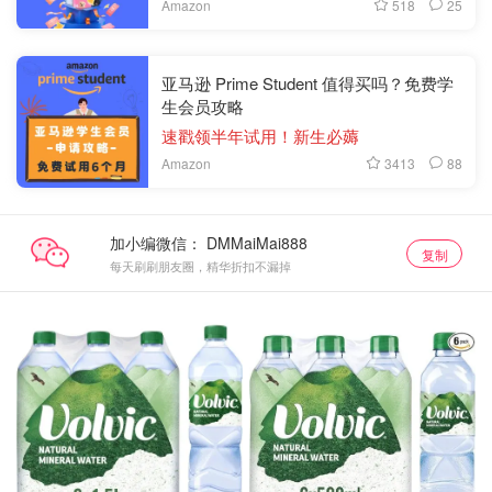
518
25
Amazon
亚马逊 Prime Student 值得买吗？免费学
生会员攻略
速戳领半年试用！新生必薅
3413
88
Amazon
加小编微信：
复制
每天刷刷朋友圈，精华折扣不漏掉