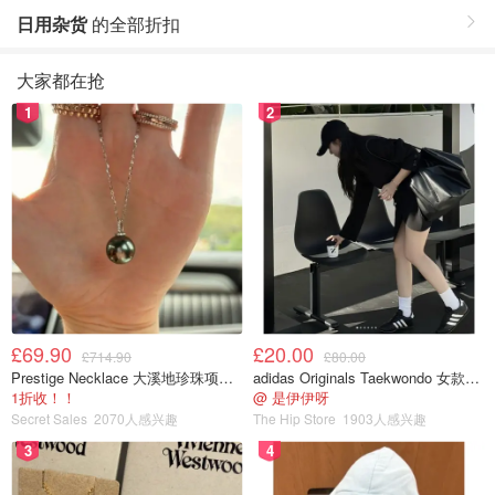
日用杂货
的全部折扣
大家都在抢
1
2
£69.90
£20.00
£714.90
£80.00
Prestige Necklace 大溪地珍珠项链 10-11mm
adidas Originals Taekwondo 女款黑色运动鞋
1折收！！
@ 是伊伊呀
Secret Sales
2070人感兴趣
The Hip Store
1903人感兴趣
3
4