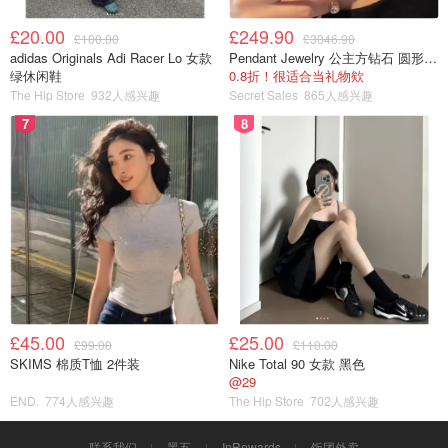
£20.00
£249.90
£100.00
£3046.90
adidas Originals Adi Racer Lo 女款
Pendant Jewelry 公主方钻石 圆形大溪地珍珠吊坠 11-12mm
绿休闲鞋
0.8折！很适合当礼物欸
The Hip Store
932人感兴趣
Secret Sales
865人感兴趣
7
8
£45.00
£25.00
£99.00
£110.00
SKIMS 棉质T恤 2件装
Nike Total 90 女款 黑色
@29
END.
774人感兴趣
The Hip Store
702人感兴趣
联系我们
黑五
InRewards
饭团外卖