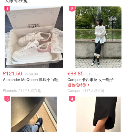
大家都在抢
1
2
£121.50
£68.85
£450.00
£135.00
Alexander McQueen 厚底小白鞋
Camper 卡西米拉 女士鞋子
银色很特别！
Flannels
2112人感兴趣
Camper
1417人感兴趣
3
4