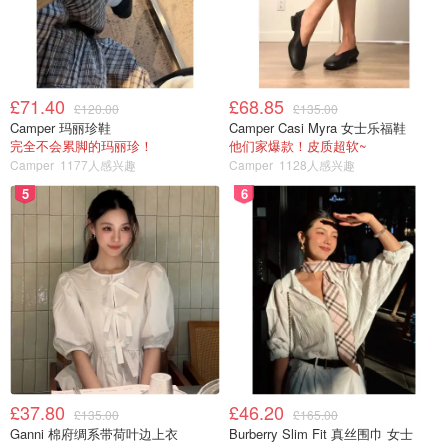
£71.40
£68.85
£120.00
£135.00
Camper 玛丽珍鞋
Camper Casi Myra 女士乐福鞋
完全不会累脚的玛丽珍！
他们家爆款！皮质超软~
Camper
1177人感兴趣
Camper
1128人感兴趣
5
6
£37.80
£46.20
£135.00
£165.00
Ganni 棉府绸系带荷叶边上衣
Burberry Slim Fit 真丝围巾 女士