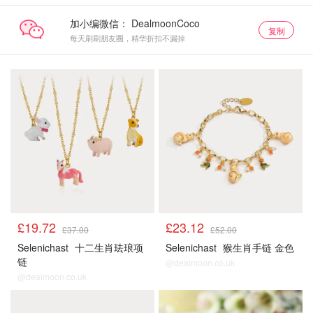
加小编微信：
复制
每天刷刷朋友圈，精华折扣不漏掉
£19.72
£23.12
£37.00
£52.00
Selenichast
十二生肖珐琅项
Selenichast
猴生肖手链 金色
链
@dealmoon.co.uk
@dealmoon.co.uk