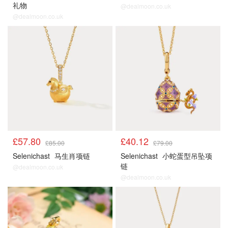
礼物
@dealmoon.co.uk
@dealmoon.co.uk
£57.80
£40.12
£85.00
£79.00
Selenichast
马生肖项链
Selenichast
小蛇蛋型吊坠项
链
@dealmoon.co.uk
@dealmoon.co.uk