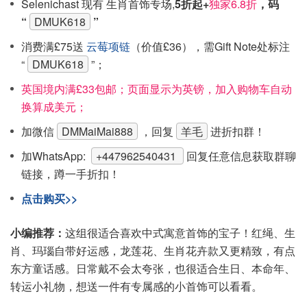
Selenichast 现有 生肖首饰专场,
5折起+
独家6.8折
，码
“
DMUK618
”
消费满£75送
云莓项链
（价值£36），需Gift Note处标注
“
DMUK618
”；
英国境内满£33包邮；页面显示为英镑，加入购物车自动
换算成美元；
加微信
DMMaiMai888
，回复
羊毛
进折扣群！
加WhatsApp:
+447962540431
回复任意信息获取群聊
链接，蹲一手折扣！
点击购买>>
小编推荐：
这组很适合喜欢中式寓意首饰的宝子！红绳、生
肖、玛瑙自带好运感，龙莲花、生肖花卉款又更精致，有点
东方童话感。日常戴不会太夸张，也很适合生日、本命年、
转运小礼物，想送一件有专属感的小首饰可以看看。