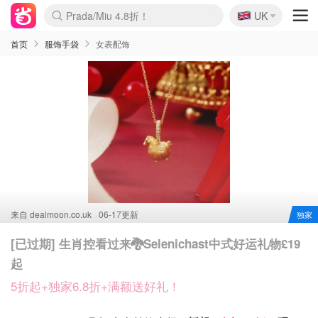
🇬🇧
Prada/Miu 4.8折！
UK
麦卢卡蜂蜜夏促！个位数！
啥？必胜客披萨5折！
首页
服饰手袋
女表配饰
来自
dealmoon.co.uk
06-17更新
独家
[已过期] 生肖控看过来🐉Selenichast中式好运礼物£19
起
5折起+独家6.8折+满额送好礼！