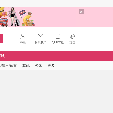
英国
登录
联系我们
APP下载
🇺🇸
美国
商城
🇨🇳
中国
/演出/体育
其他
资讯
更多
🇨🇦
加拿大
扫码下载 App
🇬🇧
英国
Download on the
App Store
🇩🇪
德国
Download the
Android App
🇫🇷
法国