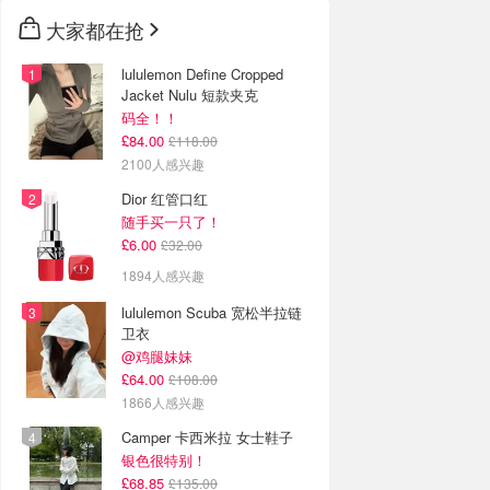
大家都在抢
lululemon Define Cropped
Jacket Nulu 短款夹克
码全！！
£84.00
£118.00
2100人感兴趣
Dior 红管口红
随手买一只了！
£6.00
£32.00
1894人感兴趣
lululemon Scuba 宽松半拉链
卫衣
@鸡腿妹妹
£64.00
£108.00
1866人感兴趣
Camper 卡西米拉 女士鞋子
银色很特别！
£68.85
£135.00