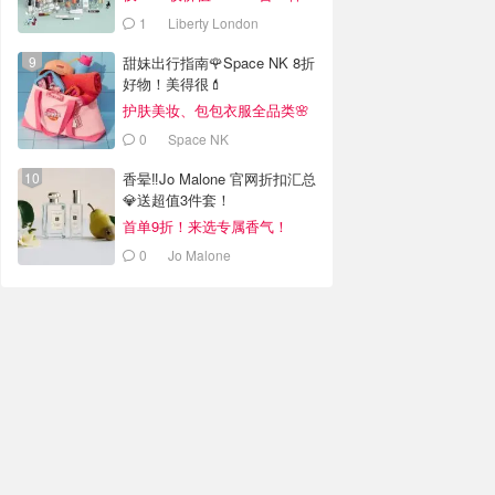
1
Liberty London
甜妹出行指南🌹Space NK 8折
好物！美得很💄
护肤美妆、包包衣服全品类🌸
0
Space NK
香晕‼️Jo Malone 官网折扣汇总
💎送超值3件套！
首单9折！来选专属香气！
0
Jo Malone