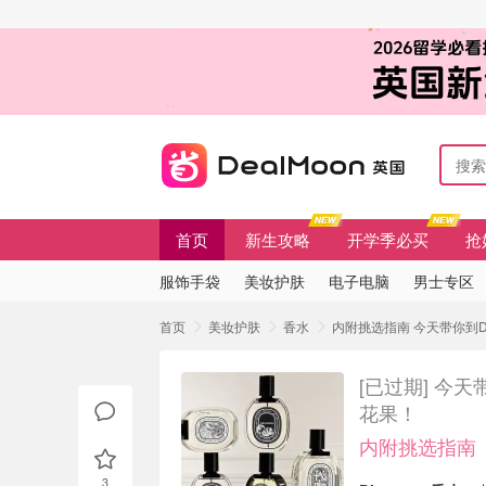
首页
新生攻略
开学季必买
抢
服饰手袋
美妆护肤
电子电脑
男士专区
首页
美妆护肤
香水
内附挑选指南 今天带你到Di
[已过期]
今天带
花果！
内附挑选指南
3