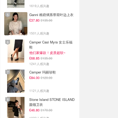
1619人感兴趣
Ganni 棉府绸系带荷叶边上衣
£37.80
£135.00
1501人感兴趣
Camper Casi Myra 女士乐福
鞋
他们家爆款！皮质超软~
£68.85
£135.00
1241人感兴趣
Camper 玛丽珍鞋
£84.00
£120.00
1121人感兴趣
Stone Island STONE ISLAND
圆领卫衣
£46.80
£170.00
1022人感兴趣