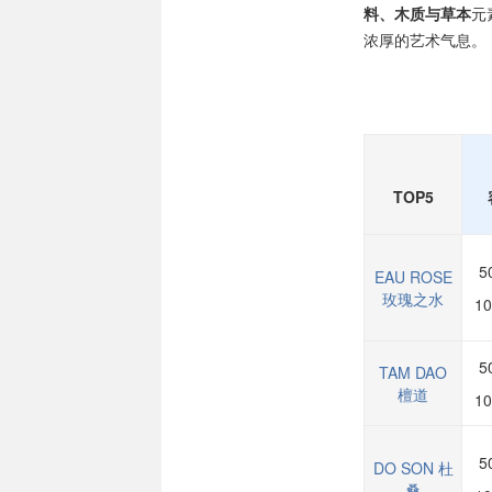
料、木质与草本
元
浓厚的艺术气息。
TOP5
5
EAU ROSE
玫瑰之水
10
5
TAM DAO
檀道
10
5
DO SON 杜
桑