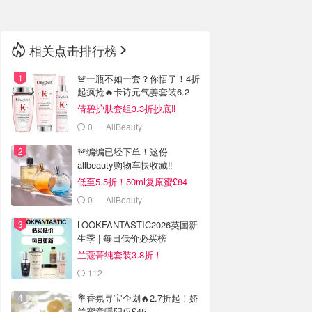
相关点击排行榜
🚨一瓶不如一套？你悟了！4折
起疯抢🔥卡诗元气姜套装6.2
折‼️
倩碧护肤套组3.3折抄底‼️
0
AllBeauty
🚨编编已经下单！这份
allbeauty购物车快收藏‼️
低至5.5折！50ml复原蜜£84
0
AllBeauty
LOOKFANTASTIC2026英国新
生季 | 每日低价必买榜
兰蔻菁纯套装3.8折！
112
LOOKFANTASTIC.COM
💐香氛寻宝企划🔥2.7折起！娇
兰蜜意暖阳仅£45