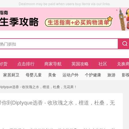
Dealmoon may be paid when users buy items via our links.
好货
点击排行
商家导航
英国攻略
社区
兑换
家居厨卫
母婴儿童
美食
运动户外
个护健康
旅游
影视
ptyque选香 - 收玫瑰之水，檀道，杜桑，无花果！
你到Diptyque选香 - 收玫瑰之水，檀道，杜桑，无