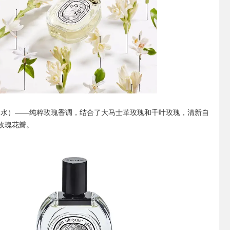
之水）
——纯粹玫瑰香调，结合了大马士革玫瑰和千叶玫瑰，清新自
玫瑰花瓣。