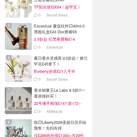
TF阳光琥珀£64！超罕见！
0
Secret Sales
Escentual 夏促狂炸💥40ml小
黑瓶礼盒£43 Dior唇膏£6
2.5折起 纪梵希唇釉£14
0
Escentual
夏日香水灵感库🥇2折起！娇兰
罕见£45拿下！
Burberry抄底£21入手🌸
0
Secret Sales
香水销量王Le Labo 8.5折⁉️一
看就很好买！
22号佛手柑现£147/原172✨
0
AllBeauty
惊💥Liberty2026圣诞日历开始
预售！先到先得
仅£285收价值£1300+含29件