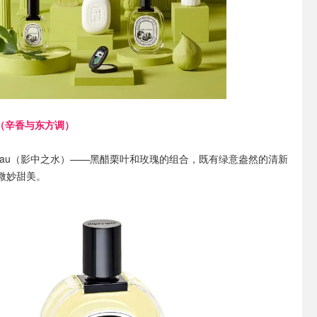
ntal（辛香与东方调）
L'Eau（影中之水）
——黑醋栗叶和玫瑰的组合，既有绿意盎然的清新
微妙甜美。