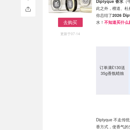
Diptyque 香水
（
此之外，檀道、杜桑
你总结了
2026 D
去购买
水！
不知道买什么
去购买
更新于07-14
订单满£130送
35g香氛蜡烛
Diptyque 
香方式，使香气的