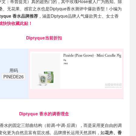
中文：蒂普提克）真的超热门的，其中玫瑰Rose被人广为熟知。除
、无花果、感官之水也是Diptyque香水测评中爆款香型！小编为
iptyque 香水品牌推荐
，涵盖Diptyque品牌人气爆款男士、女士香
就快快
收藏此贴！
Diptyque当前折扣
用码
PINEDE26
Diptyque 香水的调香理念
不走传统香水的固定三部曲结构（前调-中调-后调），而是采用更自由的调
变化更为自然且富有层次感。品牌擅长运用天然原料，如
花卉、香