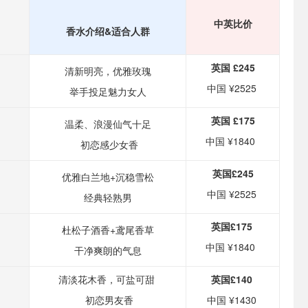
中英比价
香水介绍&适合人群
英国 £245
清新明亮，优雅玫瑰
中国 ¥2525
举手投足魅力女人
英国 £175
温柔、浪漫仙气十足
中国 ¥1840
初恋感少女香
英国£245
优雅白兰地+沉稳雪松
中国 ¥2525
经典轻熟男
英国£175
杜松子酒香+鸢尾香草
中国 ¥1840
干净爽朗的气息
清淡花木香，可盐可甜
英国£140
初恋男友香
中国 ¥1430