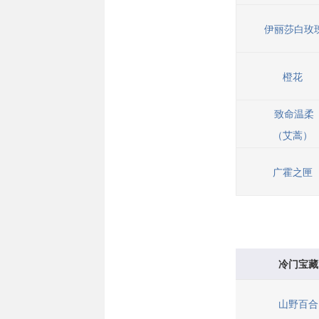
伊丽莎白玫
橙花
致命温柔
（艾蒿）
广霍之匣
冷门宝藏
山野百合