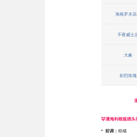
海格罗夫花
不夜威士
大象
炽烈玫瑰
🦊
潘海利根
狐狸头
前调：
柑橘