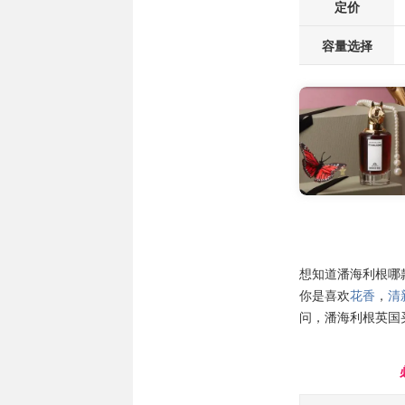
定价
容量选择
想知道潘海利根哪
你是喜欢
花香
，
清
问，潘海利根英国