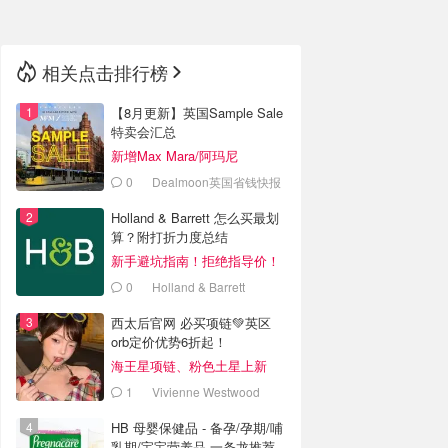
相关点击排行榜
【8月更新】英国Sample Sale
特卖会汇总
新增Max Mara/阿玛尼
0
Dealmoon英国省钱快报
Holland & Barrett 怎么买最划
算？附打折力度总结
新手避坑指南！拒绝指导价！
0
Holland & Barrett
西太后官网 必买项链💚英区
orb定价优势6折起！
海王星项链、粉色土星上新
1
Vivienne Westwood
HB 母婴保健品 - 备孕/孕期/哺
乳期/宝宝营养品 一条龙推荐