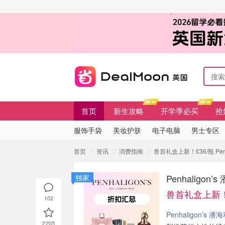
首页
新生攻略
开学季必买
抢
服饰手袋
美妆护肤
电子电脑
男士专区
首页
资讯
消费指南
兽首礼盒上新！£36/瓶 Pe
Penhaligo
独家
兽首礼盒上新！
102
Penhaligon’s 潘
2205