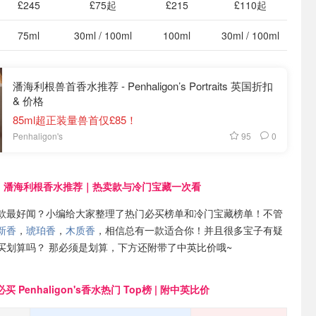
£245
£75起
£215
£110起
75ml
30ml / 100ml
100ml
30ml / 100ml
潘海利根兽首香水推荐 - Penhaligon’s Portraits 英国折扣
& 价格
85ml超正装量兽首仅£85！
95
0
Penhaligon's
潘海利根香水推荐｜热卖款与冷门宝藏一次看
款最好闻？小编给大家整理了热门必买榜单和冷门宝藏榜单！不管
新香
，
琥珀香
，
木质香
，相信总有一款适合你！并且很多宝子有疑
买划算吗？ 那必须是划算，下方还附带了中英比价哦~
必买 Penhaligon's香水热门 Top榜 | 附中英比价