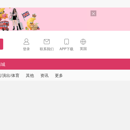
英国
登录
联系我们
APP下载
🇺🇸
美国
商城
🇨🇳
中国
/演出/体育
其他
资讯
更多
🇨🇦
加拿大
扫码下载 App
🇬🇧
英国
Download on the
App Store
🇩🇪
德国
Download the
Android App
🇫🇷
法国