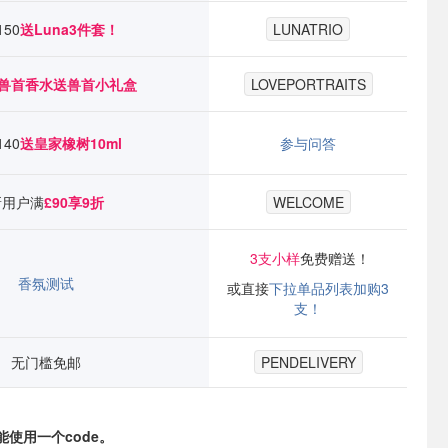
150
送Luna3件套！
LUNATRIO
兽首香水送兽首小礼盒
LOVEPORTRAITS
40
送皇家橡树10ml
参与问答
新用户满
£90享9折
WELCOME
3支小样
免费赠送！
香氛测试
或直接
下拉单品列表加购3
支！
无门槛免邮
PENDELIVERY
使用一个code。