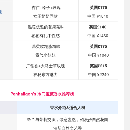
杏仁+榛子+玫瑰
英国£175
瑰
女王奶奶同款
中国 ¥1840
温暖优雅的花果茶味
英国£140
彬彬有礼中性感
中国 ¥1430
温柔软糯脂粉味
英国£175
贵气小姐姐
中国 ¥1840
广藿香+大马士革玫瑰
英国£215
神秘东方魅力
中国 ¥2240
Penhaligon's 冷门宝藏香水推荐榜
香水介绍&适合人群
铃兰与茉莉交织，绿意盎然，如漫步自然花园
清新自然文艺香