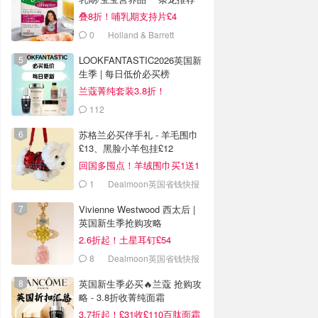
叠8折！哺乳期支持片£4
0
Holland & Barrett
LOOKFANTASTIC2026英国新
生季 | 每日低价必买榜
兰蔻菁纯套装3.8折！
112
LOOKFANTASTIC.COM
苏格兰必买伴手礼 - 羊毛围巾
£13、黑脸小羊包挂£12
回国多囤点！羊绒围巾买1送1
1
Dealmoon英国省钱快报
Vivienne Westwood 西太后 |
英国新生季抢购攻略
2.6折起！土星耳钉£54
8
Dealmoon英国省钱快报
英国新生季必买🔥兰蔻 抢购攻
略 - 3.8折收菁纯面霜
3.7折起！£31收£110百肽面霜