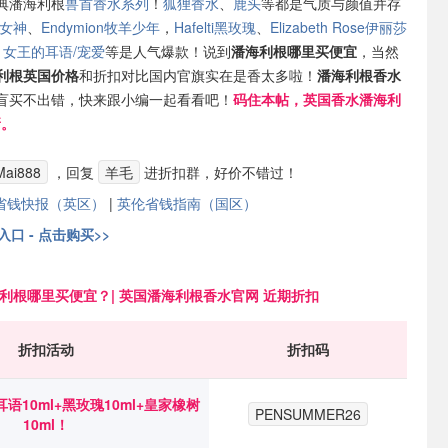
典潘海利根
兽首香水系列
！
狐狸香水
、
鹿头
等都是气质与颜值并存
亮女神
、
Endymion牧羊少年
，
Hafelti黑玫瑰
、
Elizabeth Rose伊丽莎
ite 女王的耳语/宠爱
等是人气爆款！说到
潘海利根哪里买便宜
，当然
利根英国价格
和折扣对比国内官旗实在是香太多啦！
潘海利根香水
盲买不出错，快来跟小编一起看看吧！
码住本帖，英国香水潘海利
新。
ai888
，回复
羊毛
进折扣群，好价不错过！
省钱快报（英区）
|
英伦省钱指南（国区）
口 - 点击购买>>
利根哪里买便宜？| 英国潘海利根香水
官网 近期折扣
折扣活动
折扣码
语10ml+黑玫瑰10ml+皇家橡树
PENSUMMER26
10ml！