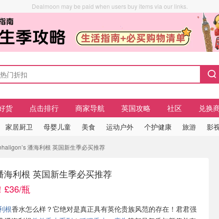
Dealmoon may be paid when users buy items via our links.
好货
点击排行
商家导航
英国攻略
社区
兑换
家居厨卫
母婴儿童
美食
运动户外
个护健康
旅游
影视
nhaligon’s 潘海利根 英国新生季必买推荐
n’s 潘海利根 英国新生季必买推荐
£36/瓶
海利根
香水怎么样？它绝对是真正具有英伦贵族风范的存在！君君强