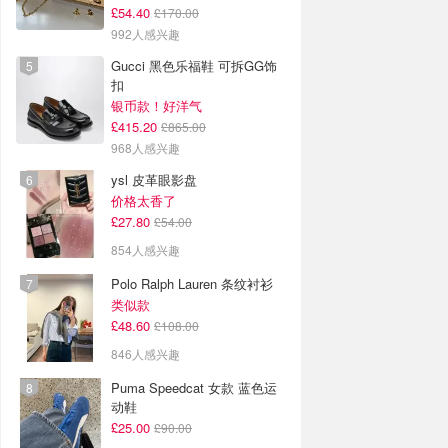
£54.40
£170.00
992人感兴趣
Gucci 黑色乐福鞋 可拆GG饰
扣
银币款！好洋气
£415.20
£865.00
968人感兴趣
ysl 皮革眼影盘
价格太香了
£27.80
£54.00
854人感兴趣
Polo Ralph Lauren 条纹衬衫
类似款
£48.60
£108.00
846人感兴趣
Puma Speedcat 女款 蓝色运
动鞋
£25.00
£90.00