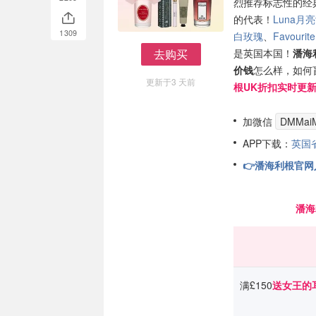
烈推荐标志性的经
的代表！
Luna月
1309
白玫瑰
、
Favour
去购买
是英国本国！
潘海
去购买
价钱
怎么样，如何
更新于3 天前
根UK折扣实时更
加微信
DMMaiM
APP下载：
英国
👉潘海利根官网入
潘海
满£150
送女王的耳