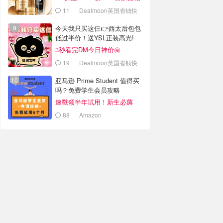
套装
11
Dealmoon英国省钱快
报
今天我只买这仨👉西太后包包
低过半价！送YSL正装高光!
3秒看完DM今日神价㊙️
19
Dealmoon英国省钱快
报
亚马逊 Prime Student 值得买
吗？免费学生会员攻略
速戳领半年试用！新生必薅
88
Amazon