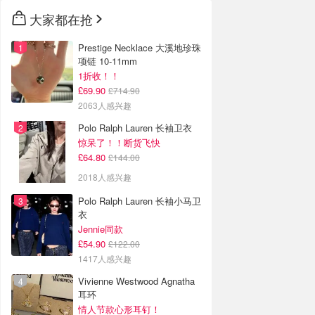
大家都在抢
Prestige Necklace 大溪地珍珠
项链 10-11mm
1折收！！
£69.90
£714.90
2063人感兴趣
Polo Ralph Lauren 长袖卫衣
惊呆了！！断货飞快
£64.80
£144.00
2018人感兴趣
Polo Ralph Lauren 长袖小马卫
衣
Jennie同款
£54.90
£122.00
1417人感兴趣
Vivienne Westwood Agnatha
耳环
情人节款心形耳钉！