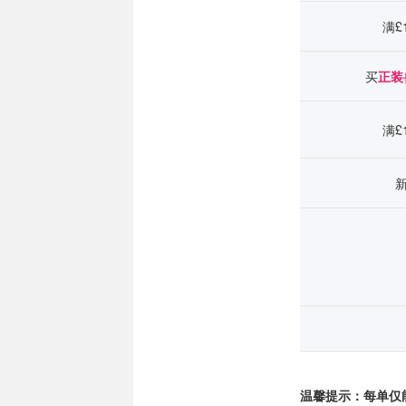
满£
买
正装
满£1
温馨提示：每单仅能