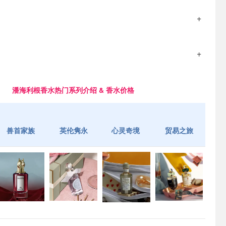
潘海利根香水热门系列介绍 & 香水价格
兽首家族
英伦隽永
心灵奇境
贸易之旅