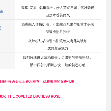
青草+花香+柔和雪松，步入英式庄园，优雅静谧
束
自然木香英伦风
酒香融入话梅奶油，引出酸甜浆果与烟熏木头感
忌
深邃成熟且独特
微辣粉红胡椒引出甜暖迷人鸢尾与琥珀
成熟叔系魅力
馥郁玫瑰邂逅沉稳檀香，点缀姜的辛辣热烈，
活力四射的明媚少女，如般初恋心动
潘海利根必买女士香水推荐｜优雅奢华的女香代表
香水
THE COVETED DUCHESS ROSE