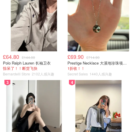
£64.80
£69.90
£144.00
£714.90
Polo Ralph Lauren 长袖卫衣
Prestige Necklace 大溪地珍珠项链 10-11mm
惊呆了！！断货飞快
1折收！！
Bernardelli Store
2102人感兴趣
Secret Sales
1440人感兴趣
3
4