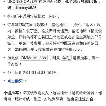
UKCNSHOP 现有 神级泡面必吃，
低至5折+独家9.5折，
码
dlmmay0526
；
折扣码不适用箱装批发，闪购；
订单满£50英国（除苏格兰偏远地区、北爱尔兰地区）境
内、苏格兰爱丁堡、格拉斯哥免运费。偏远地区（括北爱
尔兰，怀特岛等不在英国主岛地区或在苏格兰高地的部分
城市）单独计算费用，部分特殊地区及运费和邮编范围，
大于25kg的订单，按标准运费加收特价£5.5；
加微信
DMMaiMai888
，回复
羊毛
进折扣群，蹲一
手好价！
截止日期为5月31日 23点59分。
点击购买>>
小编推荐：
深夜饿到啃枕头？这些速食才是真救命神器！螺
蛳粉、肥汁米线、泡面...好吃到舔碗！速食党速速集合~