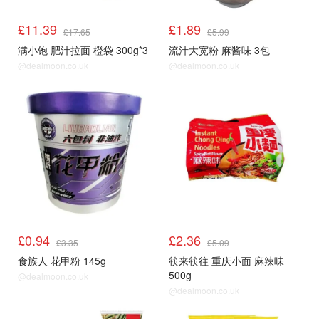
£11.39
£1.89
£17.65
£5.99
满小饱 肥汁拉面 橙袋 300g*3
流汁大宽粉 麻酱味 3包
@dealmoon.co.uk
@dealmoon.co.uk
£0.94
£2.36
£3.35
£5.09
食族人 花甲粉 145g
筷来筷往 重庆小面 麻辣味
500g
@dealmoon.co.uk
@dealmoon.co.uk