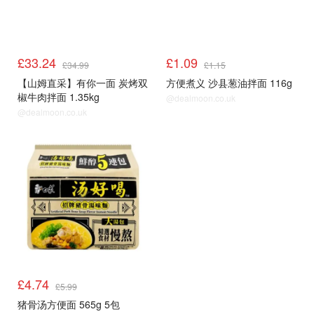
£33.24
£1.09
£34.99
£1.15
【山姆直采】有你一面 炭烤双
方便煮义 沙县葱油拌面 116g
椒牛肉拌面 1.35kg
@dealmoon.co.uk
@dealmoon.co.uk
£4.74
£5.99
猪骨汤方便面 565g 5包