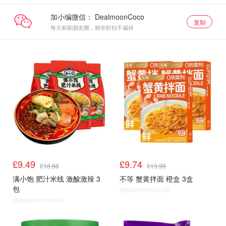
加小编微信：
复制
每天刷刷朋友圈，精华折扣不漏掉
£9.49
£9.74
£18.88
£13.99
满小饱 肥汁米线 激酸激辣 3
不等 蟹黄拌面 橙盒 3盒
包
@dealmoon.co.uk
@dealmoon.co.uk