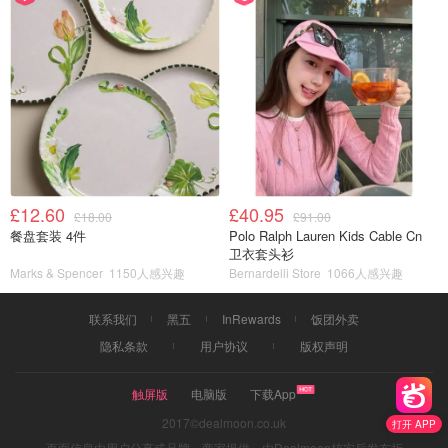
£12.60
£40.95
£18.00
£91.00
餐盘套装 4件
Polo Ralph Lauren Kids Cable Cn
卫衣套头衫
Marks & Spencer
1150人感兴趣
Bernardelli Store
1066人感兴趣
联系我们
黑五
InRewards
饭团外卖
隐私条款
用户协议
版权声明
触屏版
电脑版
下载App
2017©dealmoon.co.uk
打开 APP
页面信息由用户分享或品牌、商家提供，由Dealmoon核实后发布折