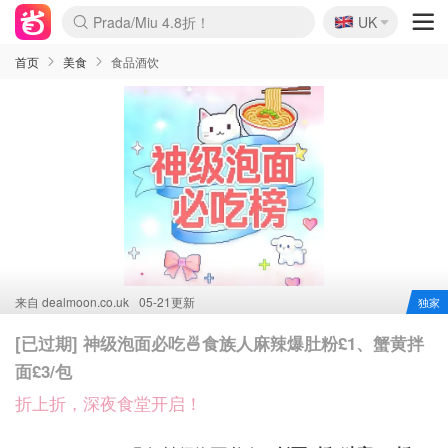
🇬🇧
Prada/Miu 4.8折！
UK
麦卢卡蜂蜜夏促！个位数！
啥？必胜客披萨5折！
首页
美食
食品酒饮
来自
dealmoon.co.uk
05-21更新
独家
[已过期] 神级泡面必吃🍜食族人麻辣爆肚粉£1、蟹黄拌
面£3/包
折上折，深夜食堂开启！