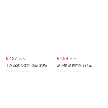
£2.27
£4.99
£2.55
£5.25
千粉西施 炒米粉 微辣 250g
满小饱 黑鸭拌粉 294克
@dealmoon.co.uk
@dealmoon.co.uk