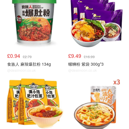
£0.94
£9.49
£2.79
£16.99
食族人 麻辣爆肚粉 134g
螺蛳粉 紫袋 300g*3
@dealmoon.co.uk
@dealmoon.co.uk