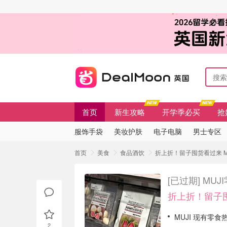
首页
新生攻略
开学季必买
抢
服饰手袋
美妆护肤
电子电脑
男士专区
首页
美食
食品酒饮
折上折！留子囤货看过来 M
[已过期]
MUJ
折上折！留子
MUJI 现有零食
2