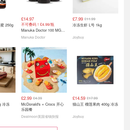
£14.97
£7.99
£11.99
夏促🍃伯爵
巴黎甜品鼻祖🍮Ladurée 伦
Fortnum & Mason 福南梅
不可叠码！£4.99/瓶
蜜 250g
冷冻生虾 L号 1kg
敦限定马卡龙礼盒£30
森必买推荐 皇室伴手礼必
Manuka Doctor 100 MGO 麦卢卡蜂蜜挤压瓶 300g*3瓶装
选
盒£23
复古法风包装！颜值满分！
西西里柠檬玫瑰果茶£8！
Manuka Doctor
Joybuy
£2.99
£14.59
£4.39
£17.99
🔥满小饱
NESCAFE NESCAF
Iceland食品酒饮｜八月上
g 冷冻
McDonald's × Crocs 开心
猫山王 榴莲果肉 400g 冷冻
老吉94p
BARISTA Signature Blend
新速递
乐园餐
咖啡豆 1kg
5折起+叠9.5折！辣条/螺蛳粉有货！
£15.00
£19.30
咖喱味方便面 £1
Dealmoon英国省钱快报
Joybuy