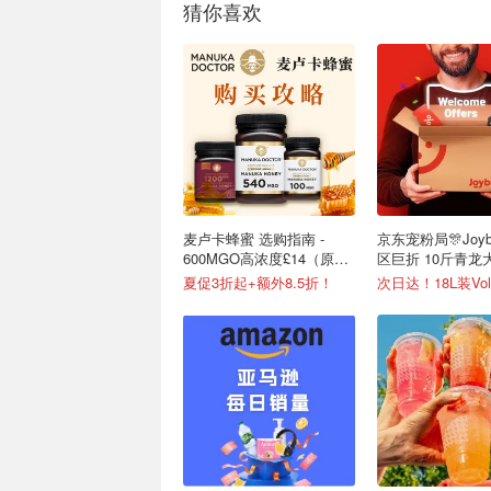
猜你喜欢
麦卢卡蜂蜜 选购指南 -
京东宠粉局🎊Joyb
600MGO高浓度£14（原
区巨折 10斤青龙大
£67）
夏促3折起+额外8.5折！