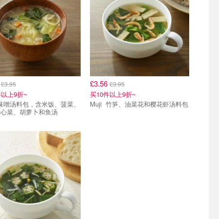
6
£3.56
£3.95
£3.95
件以上9折~
买10件以上9折~
Muji 竹笋、油菜花和樱花虾汤料包
卷心菜、胡萝卜和鱼汤