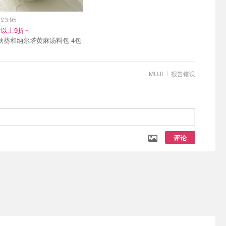
6
£3.95
件以上9折~
Muji 秋葵和纳尔塔黄麻汤料包 4包
MUJI
报告错误
评论