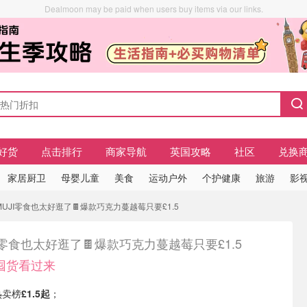
Dealmoon may be paid when users buy items via our links.
好货
点击排行
商家导航
英国攻略
社区
兑换
家居厨卫
母婴儿童
美食
运动户外
个护健康
旅游
影视
UJI零食也太好逛了🍫爆款巧克力蔓越莓只要£1.5
I零食也太好逛了🍫爆款巧克力蔓越莓只要£1.5
囤货看过来
热卖榜
£1.5起
；