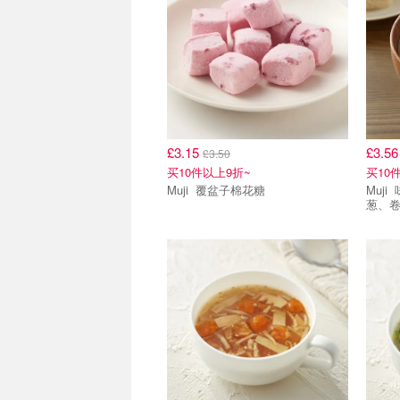
£3.15
£3.5
£3.50
买10件以上9折~
买10
Muji 覆盆子棉花糖
Muji 味噌汤料包，含米饭、菠菜、
葱、