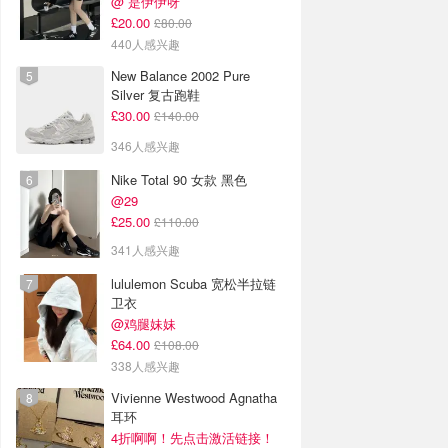
@ 是伊伊呀
£20.00
£80.00
440人感兴趣
New Balance 2002 Pure
Silver 复古跑鞋
£30.00
£140.00
346人感兴趣
Nike Total 90 女款 黑色
@29
£25.00
£110.00
341人感兴趣
lululemon Scuba 宽松半拉链
卫衣
@鸡腿妹妹
£64.00
£108.00
338人感兴趣
Vivienne Westwood Agnatha
耳环
4折啊啊！先点击激活链接！