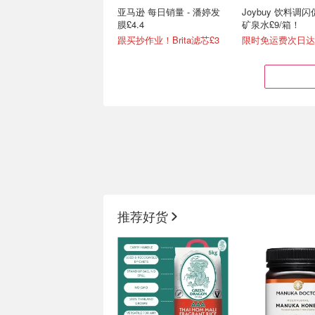
亚马逊 每日销量 - 潘婷发
Joybuy 饮料调
膜£4.4
矿泉水£9/箱！
跟买抄作业！Brita滤芯£3
Joybuy 秒杀区💥Burberry
HelloFresh 上
周末男士香水£36 (原£84)
🌽每顿£2.2 不
推荐好货
1.3折起！10斤青龙香米£4.9