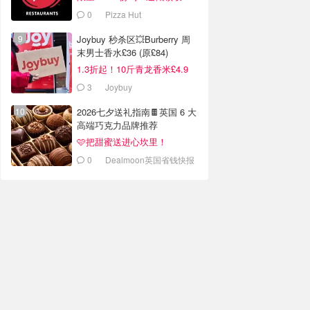
0
Pizza Hut
Joybuy 秒杀区💥Burberry 周
末男士香水£36 (原£84)
1.3折起！10斤青龙香米£4.9
3
Joybuy
2026七夕送礼指南🍫英国 6 大
高端巧克力品牌推荐
🩷把甜蜜送进心坎里！
0
Dealmoon英国省钱快报