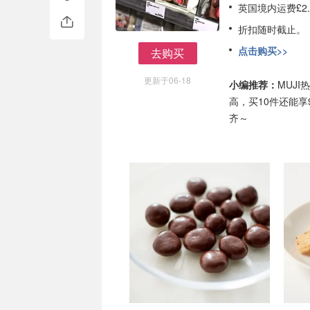
英国境内运费£2.
折扣随时截止。
点击购买>>
去购买
去购买
更新于06-18
小编推荐：
MUJ
高，买10件还能
齐～