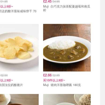
6
£2.45
£1.95
£4.95
件以上9折~
Muji 白巧克力抹茶配蔓越莓和南瓜
籽
5
£2.66
£2.50
£2.95
件以上9折~
买10件以上9折~
Muji 法国汝拉奶酪脆片
Muji 猪肉洋葱咖喱酱 180克