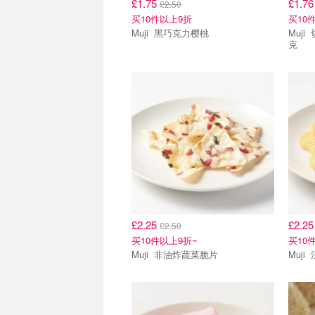
£1.75
£1.7
£2.50
买10件以上9折
买10
Muji 黑巧克力樱桃
Muji 切达奶酪洋葱味咸味饼干 70
克
£2.25
£2.2
£2.50
买10件以上9折~
买10
Muji 非油炸蔬菜脆片