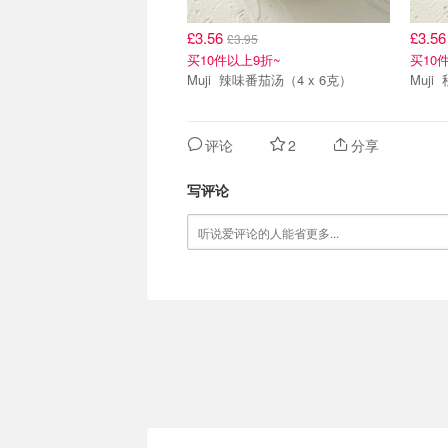
£3.56
£3.5
£3.95
买10件以上9折~
买10
Muji 辣味番茄汤（4 x 6克）
评论
2
分享
写评论