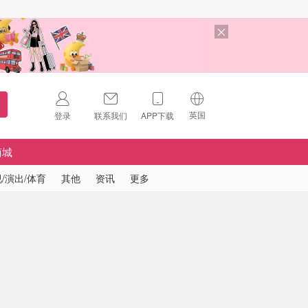
英国
登录
联系我们
APP下载
🇺🇸
美国
商城
🇨🇳
中国
/演出/体育
其他
资讯
更多
🇨🇦
加拿大
扫码下载 App
🇬🇧
英国
Download on the
App Store
🇩🇪
德国
Download the
Android App
🇫🇷
法国