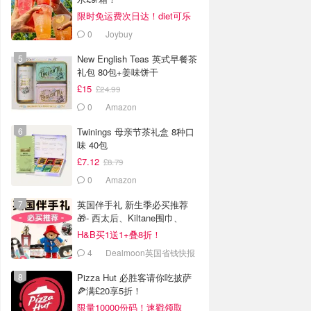
限时免运费次日达！diet可乐
£6.99
0
Joybuy
New English Teas 英式早餐茶
礼包 80包+姜味饼干
£15
£24.99
0
Amazon
Twinings 母亲节茶礼盒 8种口
味 40包
£7.12
£8.79
0
Amazon
英国伴手礼 新生季必买推荐
🎁- 西太后、Kiltane围巾、
Burberry
H&B买1送1+叠8折！
4
Dealmoon英国省钱快报
Pizza Hut 必胜客请你吃披萨
🍕满£20享5折！
限量10000份码！速戳领取