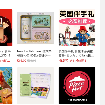
uy 新手
New English Teas 英式早
英国伴手礼 新生季必买推
米£4.9
餐茶礼包 80包+姜味饼干
荐🎁- 西太后、Kiltane围
巾、Burberry
次日达！18L装Volvic矿泉水£11
£15.00
£24.99
H&B买1送1+叠8折！