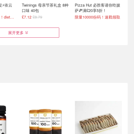
闪促⚡依云
Twinings 母亲节茶礼盒 8种
Pizza Hut 必胜客请你吃披
口味 40包
萨🍕满£20享5折！
限时免运费次日达！diet可乐£6.99
£7.12
£8.79
限量10000份码！速戳领取
展开更多
门送菜+食谱
英留福星🥟Joybuy冷冻美
生鲜控狂喜！海鲜大促低至
用纠结吃啥
食£1起！线下买不到的都来
6折
这
首单4.5折！比超市买菜划算！
京东专业冷链配送超级快！
2大片剔骨鲻鱼£4.8！