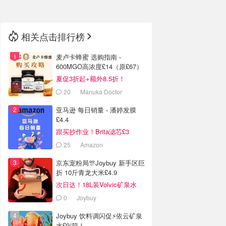
相关点击排行榜
麦卢卡蜂蜜 选购指南 -
600MGO高浓度£14（原£67）
夏促3折起+额外8.5折！
20
Manuka Doctor
亚马逊 每日销量 - 潘婷发膜
£4.4
跟买抄作业！Brita滤芯£3
25
Amazon
京东宠粉局🎊Joybuy 新手区巨
折 10斤青龙大米£4.9
次日达！18L装Volvic矿泉水
£11
0
Joybuy
Joybuy 饮料调闪促⚡依云矿泉
水£9/箱！