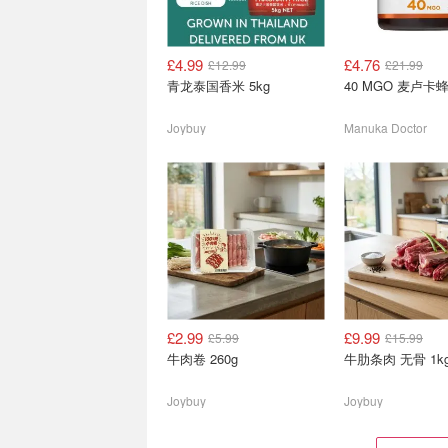
£4.99
£4.76
£12.99
£21.99
2026七夕送礼指南🍫英国 6
Whittard 英伦茶
青龙泰国香米 5kg
40 MGO 麦卢卡蜂
大高端巧克力品牌推荐
红茶/大吉岭茶£10
🩷把甜蜜送进心坎里！
7折起！伴手礼茶礼
Joybuy
Manuka Doctor
£2.99
£9.99
£5.99
£15.99
🍦苏格兰网红牛奶冰淇淋半
线上中超 8月闪促
牛肉卷 260g
牛肋条肉 无骨 1k
价🐄仅£1.8一桶！
肥汁米线£1.8、王
Sainsbury 8月特惠！
Joybuy
Joybuy