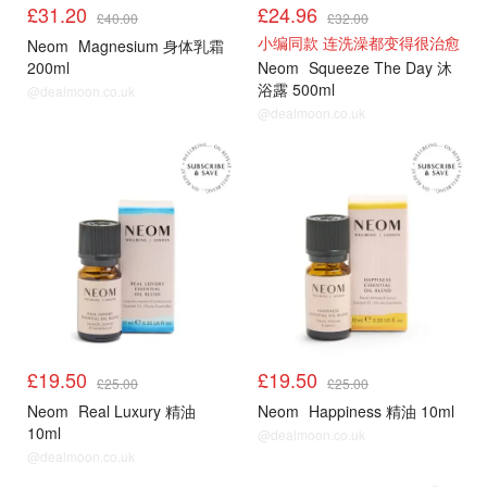
£31.20
£24.96
£40.00
£32.00
小编同款 连洗澡都变得很治愈
Neom
Magnesium 身体乳霜
200ml
Neom
Squeeze The Day 沐
浴露 500ml
@dealmoon.co.uk
@dealmoon.co.uk
£19.50
£19.50
£25.00
£25.00
Neom
Real Luxury 精油
Neom
Happiness 精油 10ml
10ml
@dealmoon.co.uk
@dealmoon.co.uk