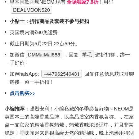
皇室同款香氛NEOM 现有
全场独家7.8折
！用码
DEALMOON520
小贴士：折扣商品及套装不参与折扣
英国境内满£60免运费
截止日期为5月22日 23点59分。
加微信
DMMaiMai888
，回复
羊毛
进折扣群，蹲一
手好价！
加WhatsApp:
+447962540431
回复任意信息获取群聊
链接，蹲一手折扣！
点击购买>>
小编推荐：
强烈安利！小编私藏的冬季必备好物～NEOM是
英国本土的高端香薰品牌，以高品质室内香氛著称。，在家
点一支它家的精油香氛蜡烛，蜡烛香味浓淡适中，并且非常
稳定！香味闻起来是很高级天然的精油味，晚上泡澡用特别