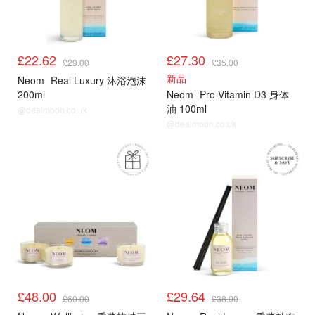
£22.62
£27.30
£29.00
£35.00
新品
Neom
Real Luxury 沐浴泡沫
200ml
Neom
Pro-Vitamin D3 身体
油 100ml
@dealmoon.co.uk
@dealmoon.co.uk
£48.00
£29.64
£60.00
£38.00