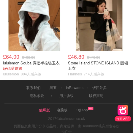
£64.00
£46.80
£108.00
£170.00
lululemon Scuba 宽松半拉链卫衣
Stone Island STONE ISLAND 圆领
@鸡腿妹妹
卫衣
lululemon
804人感兴趣
Flannels
714人感兴趣
联系我们
黑五
InRewards
饭团外卖
隐私条款
用户协议
版权声明
触屏版
电脑版
下载App
2017©dealmoon.co.uk
打开 APP
页面信息由用户分享或品牌、商家提供，由Dealmoon核实后发布折
扣广告