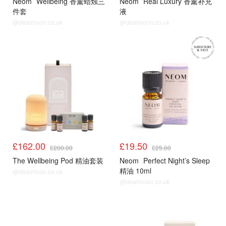
Neom
Wellbeing 香薰蜡烛三
Neom
Real Luxury 香薰补充
件套
液
@dealmoon.co.uk
@dealmoon.co.uk
£162.00
£19.50
£200.00
£25.00
The Wellbeing Pod 精油套装
Neom
Perfect Night’s Sleep
精油 10ml
@dealmoon.co.uk
@dealmoon.co.uk