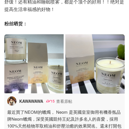
舒缓！还有精油和睡眠喷雾，都是个顶个的好用！！绝对是
提高生活幸福感的好物！
粉丝晒货：
KAWAWAWA
查看原帖
15
最近買了NEOM的蠟燭， Neom 是英國皇室御用有機香氛品
牌Neom蠟燭，深受英國凱特王妃及許多名人的喜愛，採用
100%天然植物萃取精油和舒壓治癒的效果聞名。還未打開包