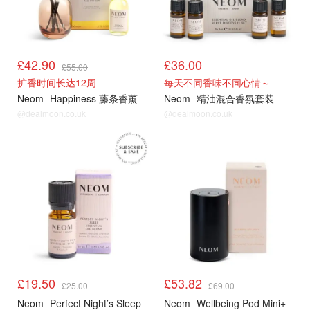
£42.90
£36.00
£55.00
扩香时间长达12周
每天不同香味不同心情～
Neom
Happiness 藤条香薰
Neom
精油混合香氛套装
@dealmoon.co.uk
@dealmoon.co.uk
£19.50
£53.82
£25.00
£69.00
Neom
Perfect Night’s Sleep
Neom
Wellbeing Pod Mini+