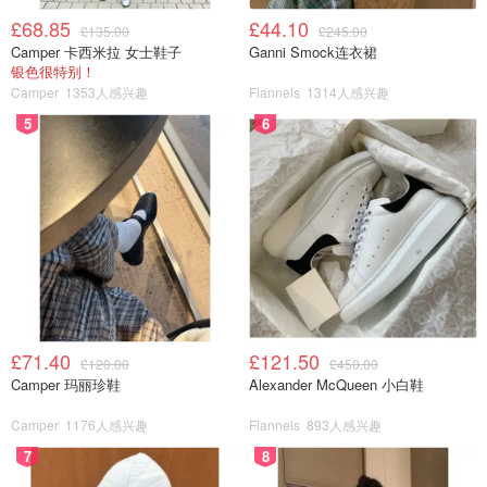
£68.85
£44.10
£135.00
£245.00
Camper 卡西米拉 女士鞋子
Ganni Smock连衣裙
银色很特别！
Camper
1353人感兴趣
Flannels
1314人感兴趣
5
6
£71.40
£121.50
£120.00
£450.00
Camper 玛丽珍鞋
Alexander McQueen 小白鞋
Camper
1176人感兴趣
Flannels
893人感兴趣
7
8