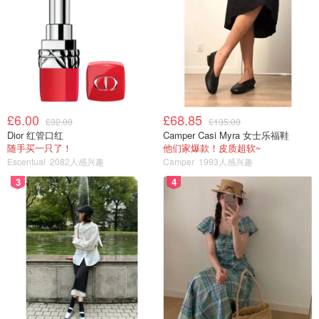
£6.00
£68.85
£32.00
£135.00
Dior 红管口红
Camper Casi Myra 女士乐福鞋
随手买一只了！
他们家爆款！皮质超软~
Escentual
2082人感兴趣
Camper
1993人感兴趣
3
4