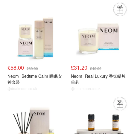
£58.00
£31.20
£69.00
£40.00
Neom
Bedtime Calm 睡眠安
Neom
Real Luxury 香氛蜡烛
神套装
单芯
@dealmoon.co.uk
@dealmoon.co.uk