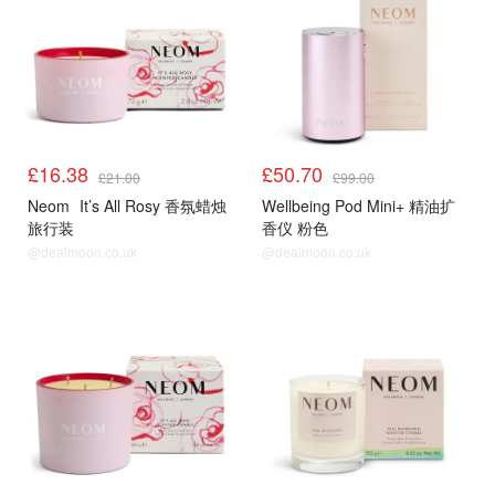
£16.38
£50.70
£21.00
£99.00
Neom
It’s All Rosy 香氛蜡烛
Wellbeing Pod Mini+ 精油扩
旅行装
香仪 粉色
@dealmoon.co.uk
@dealmoon.co.uk