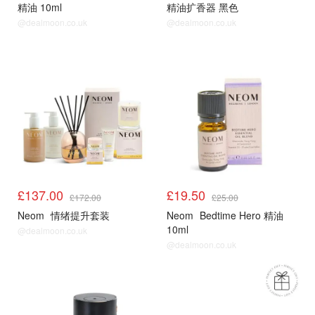
精油 10ml
精油扩香器 黑色
@dealmoon.co.uk
@dealmoon.co.uk
£137.00
£19.50
£172.00
£25.00
Neom
情绪提升套装
Neom
Bedtime Hero 精油
10ml
@dealmoon.co.uk
@dealmoon.co.uk