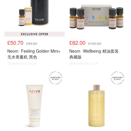
£50.70
£82.00
£99.00
£100.00
Neom
Feeling Golden Mini+
Neom
Wellbeing 精油套装
无水香薰机 黑色
典藏版
@dealmoon.co.uk
@dealmoon.co.uk