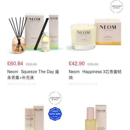
£60.84
£42.90
£93.00
£55.00
Neom
Squeeze The Day 藤
Neom
Happiness 3芯香薰蜡
条香薰+补充液
烛
@dealmoon.co.uk
@dealmoon.co.uk