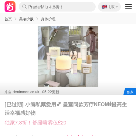
🇬🇧
Prada/Miu 4.8折！
UK
麦卢卡蜂蜜夏促！个位数！
啥？必胜客披萨5折！
首页
美妆护肤
身体护理
来自
dealmoon.co.uk
05-22更新
独家
[已过期] 小编私藏爱用💕 皇室同款芳疗NEOM🕯️提高生
活幸福感好物
独家7.8折！舒缓喷雾仅£20