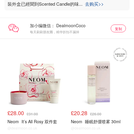
裝外盒已經聞到Scented Candle的味
...
去购买>>
加小编微信：
复制
每天刷刷朋友圈，精华折扣不漏掉
£28.00
£20.28
£31.00
£26.00
Neom
It’s All Rosy 双件套
Neom
睡眠舒缓喷雾 30ml
@dealmoon.co.uk
@dealmoon.co.uk