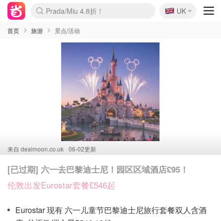
🇬🇧
Prada/Miu 4.8折！
UK
麦卢卡蜂蜜夏促！个位数！
啥？必胜客披萨5折！
首页
旅游
景点/活动
来自
dealmoon.co.uk
06-02更新
[已过期] 六一去巴黎迪士尼！园区区域酒店£95！
伦敦出发Eurostar套餐£546起
Eurostar 现有 六一儿童节巴黎迪士尼旅行套餐双人含酒