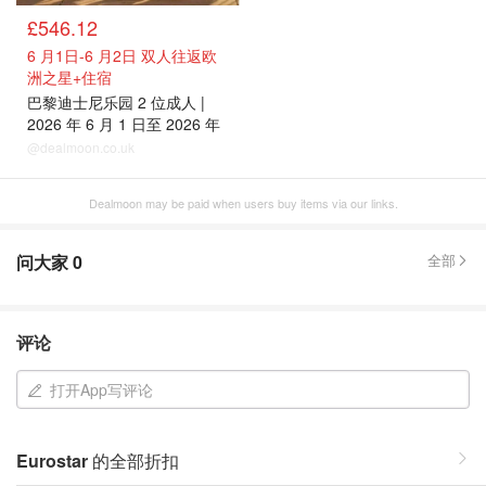
£546.12
6 月1日-6 月2日 双人往返欧
洲之星+住宿
巴黎迪士尼乐园 2 位成人 |
2026 年 6 月 1 日至 2026 年
6 月 2 日
@dealmoon.co.uk
Dealmoon may be paid when users buy items via our links.
问大家
0
全部
评论
打开App写评论
Eurostar
的全部折扣