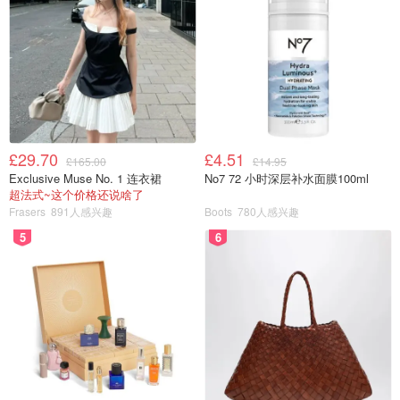
£29.70
£4.51
£165.00
£14.95
Exclusive Muse No. 1 连衣裙
No7 72 小时深层补水面膜100ml
超法式~这个价格还说啥了
Frasers
891人感兴趣
Boots
780人感兴趣
5
6