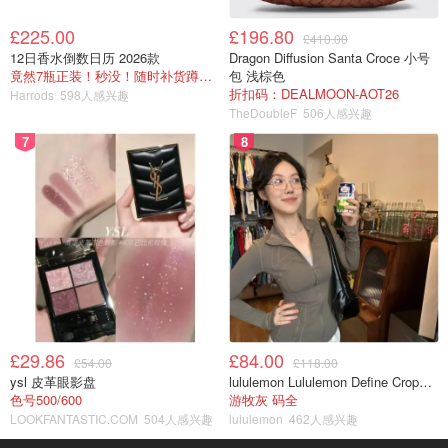
£225.00
£196.80
£410.00
12日香水倒数日历 2026款
Dragon Diffusion Santa Croce 小号
竟然7瓶正装！秒没！随时补货蹲！！！
包 浅棕色
折扣码：DEALMOON-AOT26
Harrods
598人感兴趣
TheDoubleF
506人感兴趣
7
8
£29.86
£84.00
£54.00
£118.00
ysl 皮革眼影盘
lululemon Lululemon Define Cropped Nulu 短夹克
色号500/600
游牧灰 码全
LOOKFANTASTIC.COM
504人感兴趣
lululemon
462人感兴趣