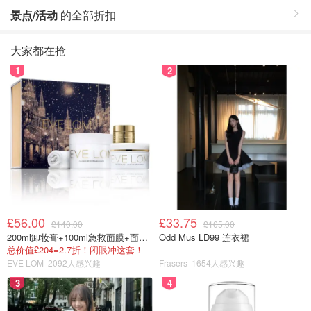
景点/活动
的全部折扣
大家都在抢
1
2
£56.00
£33.75
£140.00
£165.00
200ml卸妆膏+100ml急救面膜+面霜+洁颜布
Odd Mus LD99 连衣裙
总价值£204=2.7折！闭眼冲这套！
EVE LOM
2092人感兴趣
Frasers
1654人感兴趣
3
4