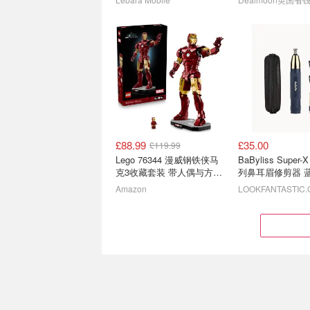
£88.99
£35.00
£119.99
Apple 苹果英国必买 -
开学季：英国留学
Lego 76344 漫威钢铁侠马
BaByliss Super
AirPods，MacBook， iPad
必备清单
克3收藏套装 带人偶与方舟
列鼻耳眉修剪器 
直降高达£542，iPhone 13 Pro Max史低 £1399！
祝你全科拿Distinct
反应炉
Amazon
LOOKFANTASTIC