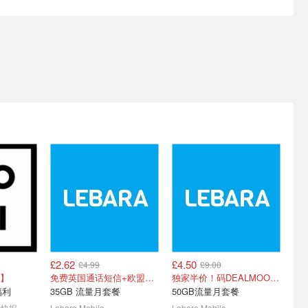
营大促！
2026英国亚马逊 数码电子
《塞尔达传说王国之泪》大
£579）
必买 - 宝丽来拍立得史低
合集 - 游戏/限定机预购 周
£59
边汇总
涨！
Switch2/苹果全部降价！
收藏版降价补货！£44现货
£2.62
£4.50
£4.99
£9.00
le苹果抢
2026年亚马逊 春季大促 -
Macbook 苹果笔记本 -
】
免费英国通话短信+欧盟漫游
独家半价！码DEALMOON6
 17全线降
折扣清单，实时更新
MacBook Pro/ iPad 折扣汇
福利
35GB 流量月套餐
50GB流量月套餐
总
2首次降价
大促结束！蹲2027年
2023年新款直降£149！
钱快报
Lebara Mobile
Lebara Mobile