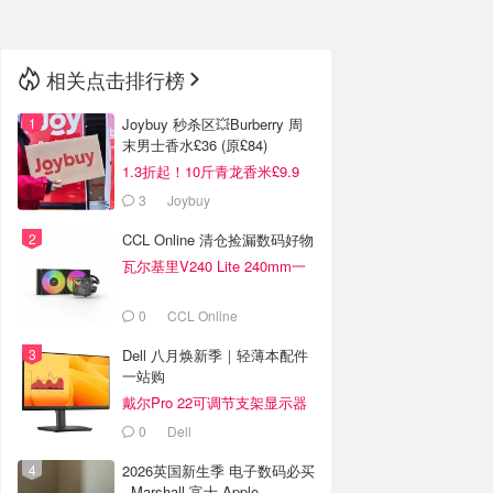
相关点击排行榜
Joybuy 秒杀区💥Burberry 周
末男士香水£36 (原£84)
1.3折起！10斤青龙香米£9.9
3
Joybuy
CCL Online 清仓捡漏数码好物
瓦尔基里V240 Lite 240mm一
体式水冷散热器 £65
0
CCL Online
Dell 八月焕新季｜轻薄本配件
一站购
戴尔Pro 22可调节支架显示器
£76
0
Dell
2026英国新生季 电子数码必买
- Marshall 富士 Apple