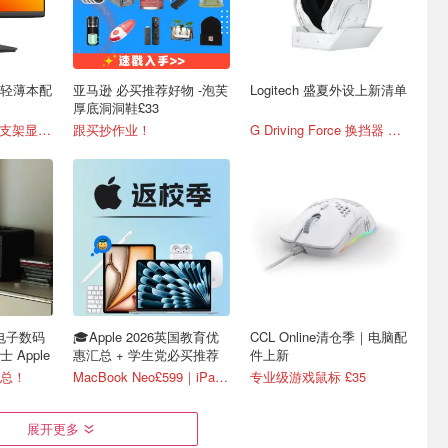
｜轻薄本配
亚马逊 必买推荐好物 -泡芙
Logitech 盛夏外设上新清单
厚底洞洞鞋£33
戴尔Pro 22可调节支架显示器 £76
跟买抄作业！
G Driving Force 换挡器 £40
 电子数码
🎓Apple 2026英国教育优
CCL Online清仓季｜电脑配
富士 Apple
惠汇总 + 学生党必买推荐
件上新
总！
MacBook Neo£599｜iPad Air£699
专业级游戏鼠标 £35
展开更多