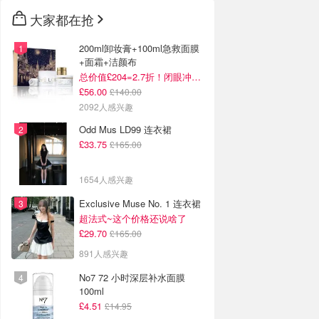
大家都在抢
200ml卸妆膏+100ml急救面膜
+面霜+洁颜布
总价值£204=2.7折！闭眼冲这套！
£56.00
£140.00
2092人感兴趣
Odd Mus LD99 连衣裙
£33.75
£165.00
1654人感兴趣
Exclusive Muse No. 1 连衣裙
超法式~这个价格还说啥了
£29.70
£165.00
891人感兴趣
No7 72 小时深层补水面膜
100ml
£4.51
£14.95