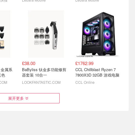
£38.00
£1762.99
电子产品
CCL Online 清仓捡漏数码
2026英国新生季 电子数码
-X 金属系
BaByliss 钛金多功能修剪
CCL Chillblast Ryzen 7
好物
必买 - Marshall 富士 Apple
蓝色
器套装 10合一
7800X3D 32GB 游戏电脑
ion
瓦尔基里V240 Lite 240mm一体式水冷散热器 £65
内附新生季折扣汇总！
.COM
LOOKFANTASTIC.COM
CCL Online
展开更多