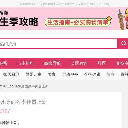
Dealmoon may be paid when users buy items via our links.
好货
点击排行
商家导航
英国攻略
社区
兑换
家居厨卫
母婴儿童
美食
运动户外
个护健康
旅游
影视
107 Logitech桌面效率神器上新
itech桌面效率神器上新
107
面效率神器上新。