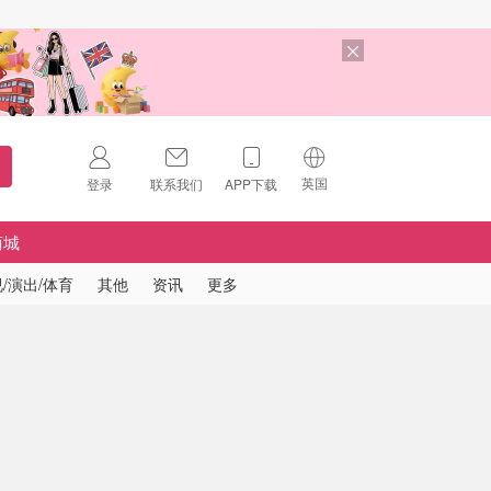
英国
登录
联系我们
APP下载
🇺🇸
美国
商城
🇨🇳
中国
/演出/体育
其他
资讯
更多
🇨🇦
加拿大
扫码下载 App
🇬🇧
英国
Download on the
App Store
🇩🇪
德国
Download the
Android App
🇫🇷
法国