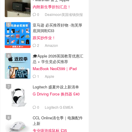
内附新生季折扣汇总！
0
Dealmoon英国省钱快报
亚马逊 必买推荐好物 -泡芙厚
底洞洞鞋£33
跟买抄作业！
2
Amazon
🎓Apple 2026英国教育优惠汇
总 + 学生党必买推荐
MacBook Neo£599｜iPad
Air£699
1
Apple
Logitech 盛夏外设上新清单
G Driving Force 换挡器 £40
0
Logitech G EMEA
CCL Online清仓季｜电脑配件
上新
专业级游戏鼠标 £35