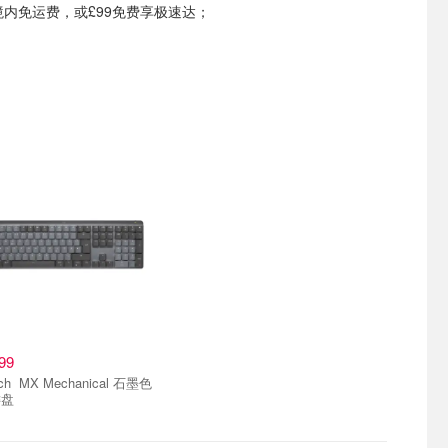
境内免运费，或£99免费享极速达；
99
nical 石墨色
键盘