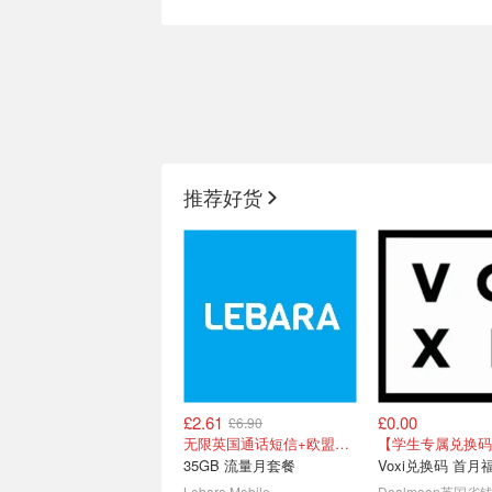
Dell 夏日数码新装备
Apple 亚马逊自
iPad才£479（官网
推荐好货
外星人16双肩包 £30
库存不多！卖完就
£2.61
£0.00
£6.90
2026 英国夏季大促电子产
英国夏季大促App
无限英国通话短信+欧盟漫游
【学生专属兑换码
品抢购攻略 -
购攻略 - iPhone
35GB 流量月套餐
Voxi兑换码 首月
Marshall/Apple
价
新品大疆pocket4上市！
AirPods Max 
Lebara Mobile
Dealmoon英国省