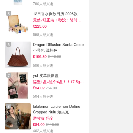
780人感兴趣
12日香水倒数日历 2026款
竟然7瓶正装！秒没！随时补货蹲！！！
£225.00
598人感兴趣
Dragon Diffusion Santa Croce
小号包 浅棕色
£196.80
£410.00
506人感兴趣
ysl 皮革眼影盘
隔壁1盘=这个4盘！！17.5g超级大克重
£34.02
£54.00
504人感兴趣
lululemon Lululemon Define
Cropped Nulu 短夹克
游牧灰 码全
£84.00
£118.00
462人感兴趣