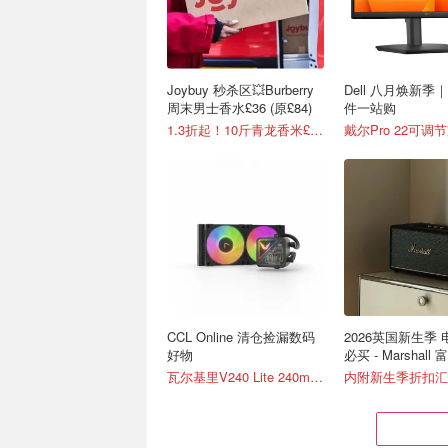
Joybuy 秒杀区💥Burberry
Dell 八月焕新季
周末男士香水£36 (原£84)
件一站购
1.3折起！10斤青龙香米£9.9
CCL Online 清仓捡漏数码
2026英国新生季
好物
必买 - Marshall 
瓦尔基里V240 Lite 240mm一体式水冷散热器 £65
内附新生季折扣汇