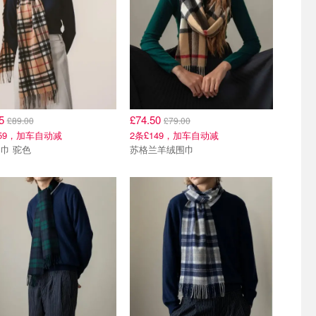
05
£74.50
£89.00
£79.00
159，加车自动减
2条£149，加车自动减
巾 驼色
苏格兰羊绒围巾