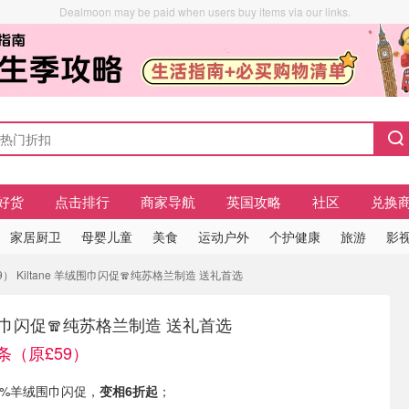
Dealmoon may be paid when users buy items via our links.
好货
点击排行
商家导航
英国攻略
社区
兑换
家居厨卫
母婴儿童
美食
运动户外
个护健康
旅游
影视
） Kiltane 羊绒围巾闪促🧣纯苏格兰制造 送礼首选
羊绒围巾闪促🧣纯苏格兰制造 送礼首选
条（原£59）
 100%羊绒围巾闪促，
变相6折起
；