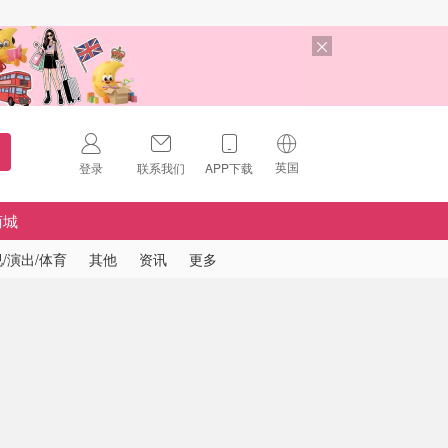
英国
登录
联系我们
APP下载
🇺🇸
美国
商城
🇨🇳
中国
/演出/体育
其他
资讯
更多
🇨🇦
加拿大
扫码下载 App
🇬🇧
英国
Download on the
App Store
🇩🇪
德国
Download the
Android App
🇫🇷
法国