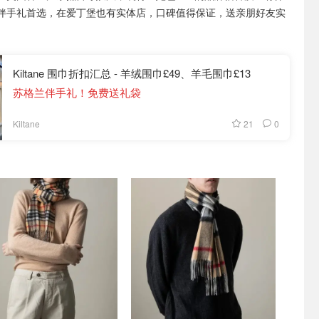
伴手礼首选，在爱丁堡也有实体店，口碑值得保证，送亲朋好友实
Kiltane 围巾折扣汇总 - 羊绒围巾£49、羊毛围巾£13
苏格兰伴手礼！免费送礼袋
21
0
Kiltane