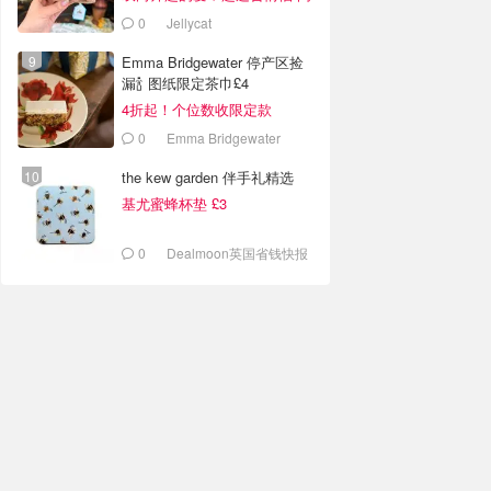
蜜送礼
0
Jellycat
Emma Bridgewater 停产区捡
漏🍾 图纸限定茶巾£4
4折起！个位数收限定款
0
Emma Bridgewater
the kew garden 伴手礼精选
基尤蜜蜂杯垫 £3
0
Dealmoon英国省钱快报