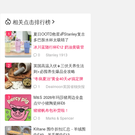
相关点击排行榜
夏日OOTD救星🌈Stanley复古
多巴胺水杯太吸睛了
冰川蓝随行杯£12 奶油黄吸管
杯£18
0
Stanley 1913
英国高温入伏☀️三伏天养生法
则+必囤养生爆品全攻略
“冬病夏治”黄金40天🌿搞定脾
胃/祛湿/防寒
1
Dealmoon英国省钱快报
M&S 2026年玛莎猪周边全盘
点🩷小猪陶瓷杯£6
猪猪帆布包补货啦！
0
Marks & Spencer
Kiltane 围巾折扣汇总 - 羊绒围
巾£49、羊毛围巾£13