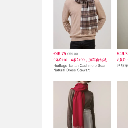
£49.75
£49.
£59.00
2条£110，4条£199，加车自动减
2条£
Heritage Tartan Cashmere Scarf -
格纹
Natural Dress Stewart