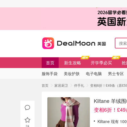
首页
新生攻略
开学季必买
抢
服饰手袋
美妆护肤
电子电脑
男士专区
首页
家居厨卫
伴手礼
变相6折！£49条（原£59
Kiltane 
变相6折！£49
Kiltane 现有
24