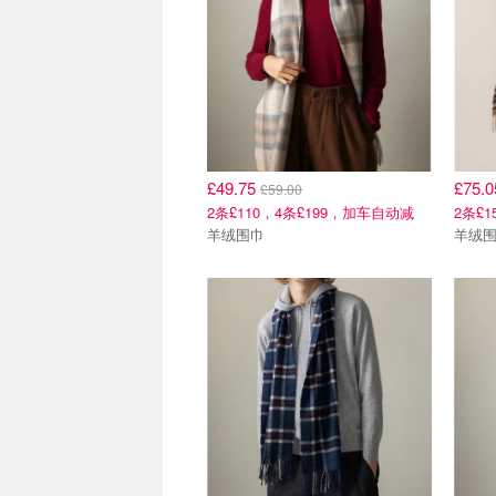
£49.75
£75.
£59.00
2条£110，4条£199，加车自动减
2条£
羊绒围巾
羊绒围