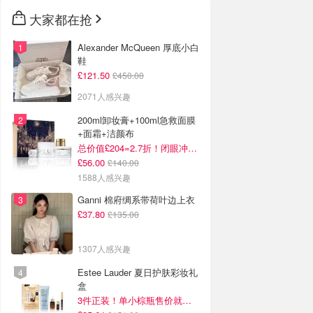
大家都在抢
Alexander McQueen 厚底小白
鞋
£121.50
£450.00
2071人感兴趣
200ml卸妆膏+100ml急救面膜
+面霜+洁颜布
总价值£204=2.7折！闭眼冲这套！
£56.00
£140.00
1588人感兴趣
Ganni 棉府绸系带荷叶边上衣
£37.80
£135.00
1307人感兴趣
Estee Lauder 夏日护肤彩妆礼
盒
3件正装！单小棕瓶售价就要£65！