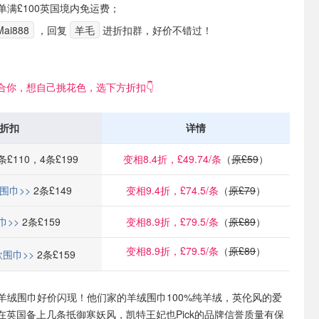
或订单满£100英国境内免运费；
ai888
，回复
羊毛
进折扣群，好价不错过！
合你，想自己挑花色，选下方折扣👇
折扣
详情
条£110，4条£199
变相8.4折，£49.74/条
（
原£59
）
围巾>>
2条£149
变相9.4折，£74.5/条
（
原£79
）
巾>>
2条£159
变相8.9折，£79.5/条
（
原£89
）
变相8.9折，£79.5/条
（
原£89
）
围巾>>
2条£159
tane羊绒围巾好价闪现！他们家的羊绒围巾100%纯羊绒，英伦风的爱
在英国备上几条抵御寒妖风，凯特王妃也Pick的品牌信誉质量有保