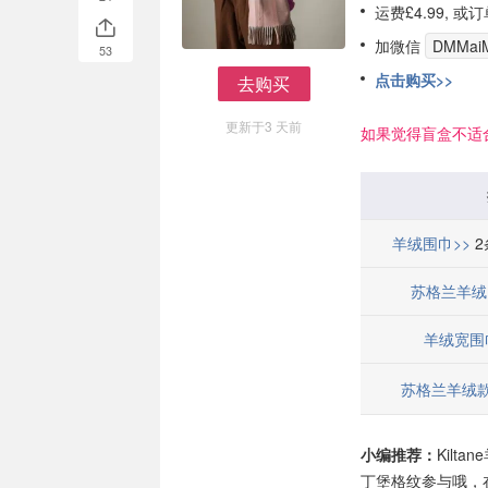
运费£4.99, 
加微信
DMMaiM
53
点击购买>>
去购买
去购买
更新于3 天前
如果觉得盲盒不适
羊绒围巾>>
2
苏格兰羊绒
羊绒宽围
苏格兰羊绒款
小编推荐：
Kil
丁堡格纹参与哦，