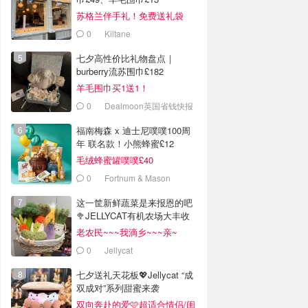
苏格兰伴手礼！免费送礼袋
0
Kiltane
七夕高性价比礼物盘点｜
burberry流苏围巾£182
羊毛围巾买1送1！
0
Dealmoon英国省钱快报
福南梅森 x 迪士尼噗噗100周
年 联名款！小熊蜂蜜£12
毛绒蜂蜜罐噗噗£40
0
Fortnum & Mason
这一筐新鲜蔬菜是来报恩的吧
🥦JELLYCAT有机农场大丰收
老农民~~~我滴乡~~~亲~
0
Jellycat
七夕送礼天花板💖Jellycat “成
双成对”系列甜蜜来袭
双向奔赴的爱🩷超适合情侣/闺