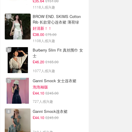
£35.64
£151.00
1118人感兴趣
BROW END. SKIMS Cotton
Rib 长款背心连衣裙 薄荷绿
好清新！！
£38.00
£75.00
1108人感兴趣
Burberry Slim Fit 真丝围巾 女
士
£46.20
£165.00
1077人感兴趣
Ganni Smock 女士连衣裙
泡泡袖版
£44.10
£245.00
727人感兴趣
Ganni Smock连衣裙
£44.10
£245.00
719人感兴趣