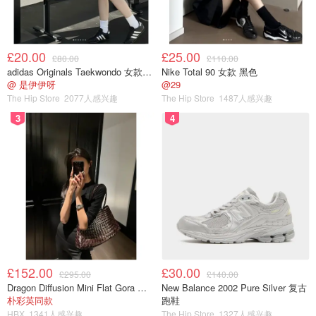
£20.00
£25.00
£80.00
£110.00
adidas Originals Taekwondo 女款黑色运动鞋
Nike Total 90 女款 黑色
@ 是伊伊呀
@29
The Hip Store
2077人感兴趣
The Hip Store
1487人感兴趣
3
4
£152.00
£30.00
£295.00
£140.00
Dragon Diffusion Mini Flat Gora 深棕色手提包
New Balance 2002 Pure Silver 复古
朴彩英同款
跑鞋
HBX
1341人感兴趣
The Hip Store
1327人感兴趣