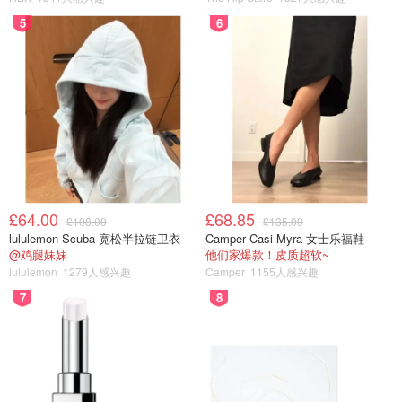
5
6
£64.00
£68.85
£108.00
£135.00
lululemon Scuba 宽松半拉链卫衣
Camper Casi Myra 女士乐福鞋
@鸡腿妹妹
他们家爆款！皮质超软~
lululemon
1279人感兴趣
Camper
1155人感兴趣
7
8