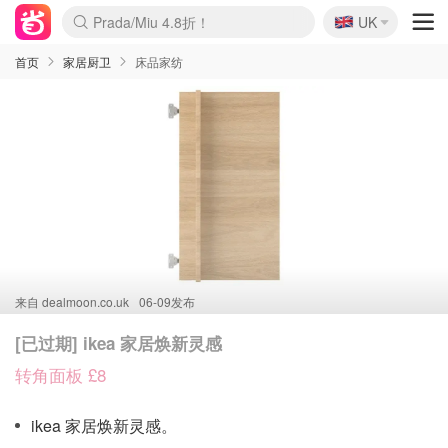
🇬🇧
Prada/Miu 4.8折！
UK
麦卢卡蜂蜜夏促！个位数！
啥？必胜客披萨5折！
首页
家居厨卫
床品家纺
来自
dealmoon.co.uk
06-09发布
[已过期] ikea 家居焕新灵感
转角面板 £8
ikea 家居焕新灵感。