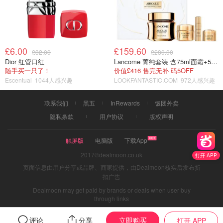
£6.00
£159.60
£32.00
£280.00
Dior 红管口红
Lancome 菁纯套装 含75ml面霜+5ml精华+5ml眼霜
随手买一只了！
价值£416 售完无补 码5OFF
Escentual
1044人感兴趣
LOOKFANTASTIC.COM
972人感兴趣
联系我们
黑五
InRewards
饭团外卖
隐私条款
用户协议
版权声明
触屏版
电脑版
下载App
2017©dealmoon.co.uk
打开 APP
页面信息由用户分享或品牌、商家提供，由Dealmoon核实后发布折
扣广告
Dealmoon may get paid by brands or deals when user buy
through links
立即购买
评论
分享
打开 APP