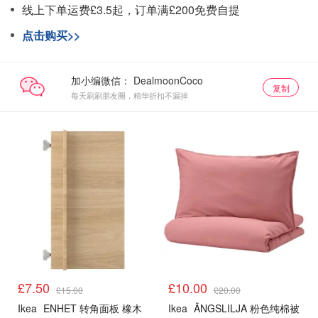
线上下单运费£3.5起，订单满£200免费自提
点击购买>>
加小编微信：
复制
每天刷刷朋友圈，精华折扣不漏掉
£7.50
£10.00
£15.00
£20.00
Ikea
ENHET 转角面板 橡木
Ikea
ÄNGSLILJA 粉色纯棉被