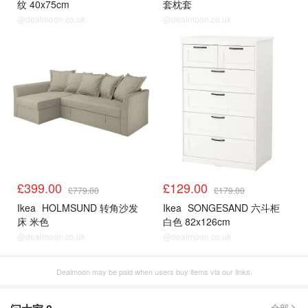
纹 40x75cm
套枕套
@dealmoon.co.uk
@dealmoon.co.uk
£399.00
£129.00
£779.00
£179.00
Ikea
HOLMSUND 转角沙发
Ikea
SONGESAND 六斗柜
床 米色
白色 82x126cm
@dealmoon.co.uk
@dealmoon.co.uk
Dealmoon may be paid when users buy items via our links.
全部