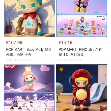
£107.99
£14.19
POP MART
Baby Molly 我是
POP MART
PINO JELLY 闪
未来小画家 手办
耀计划 系列盲盒
@dealmoon.co.uk
@dealmoon.co.uk