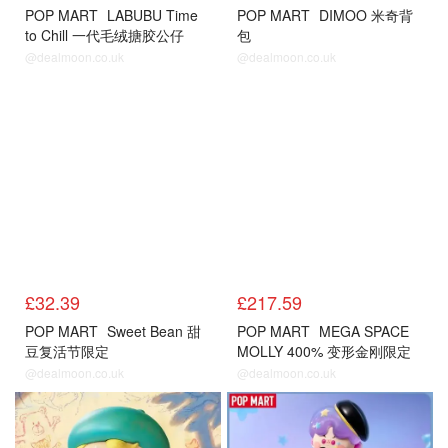
POP MART
LABUBU Time
POP MART
DIMOO 米奇背
to Chill 一代毛绒搪胶公仔
包
@dealmoon.co.uk
@dealmoon.co.uk
£32.39
£217.59
POP MART
Sweet Bean 甜
POP MART
MEGA SPACE
豆复活节限定
MOLLY 400% 变形金刚限定
@dealmoon.co.uk
@dealmoon.co.uk