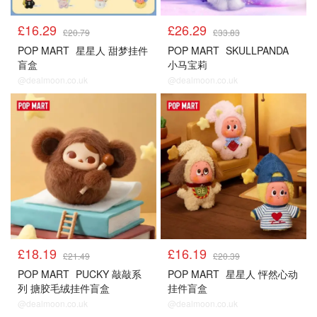
£16.29
£26.29
£20.79
£33.83
POP MART
星星人 甜梦挂件
POP MART
SKULLPANDA
盲盒
小马宝莉
@dealmoon.co.uk
@dealmoon.co.uk
£18.19
£16.19
£21.49
£20.39
POP MART
PUCKY 敲敲系
POP MART
星星人 怦然心动
列 搪胶毛绒挂件盲盒
挂件盲盒
@dealmoon.co.uk
@dealmoon.co.uk