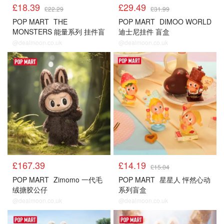
£18.39
£29.49
£22.29
£31.99
POP MART
THE
POP MART
DIMOO WORLD
MONSTERS 能量系列 挂件盲
迪士尼挂件 盲盒
盒
@dealmoon.co.uk
@dealmoon.co.uk
£167.39
£14.19
£15.04
POP MART
Zimomo 一代毛
POP MART
星星人 怦然心动
绒搪胶公仔
系列盲盒
@dealmoon.co.uk
@dealmoon.co.uk