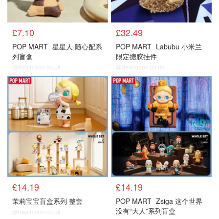
£7.10
£32.49
POP MART
星星人 随心配系
POP MART
Labubu 小米兰
列盲盒
限定搪胶挂件
@dealmoon.co.uk
@dealmoon.co.uk
£14.19
£14.19
茉莉宝宝盲盒系列 整套
POP MART
Zsiga 这个世界
没有“大人”系列盲盒
@dealmoon.co.uk