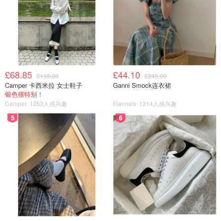
£68.85
£44.10
£135.00
£245.00
Camper 卡西米拉 女士鞋子
Ganni Smock连衣裙
银色很特别！
Camper
1353人感兴趣
Flannels
1314人感兴趣
5
6