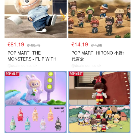
£81.19
£14.19
£100.79
£11.08
POP MART
THE
POP MART
HIRONO 小野1
MONSTERS - FLIP WITH
代盲盒
ME 搪胶毛绒公仔
@dealmoon.co.uk
@dealmoon.co.uk