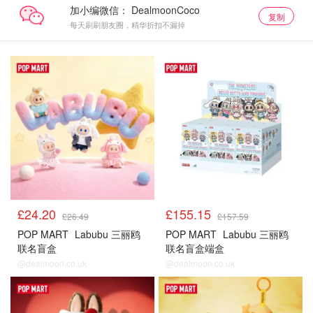
加小编微信：
复制
每天刷刷朋友圈，精华折扣不漏掉
£24.20
£155.15
£26.49
£157.59
POP MART
Labubu 三丽鸥
POP MART
Labubu 三丽鸥
联名盲盒
联名盲盒端盒
@dealmoon.co.uk
@dealmoon.co.uk