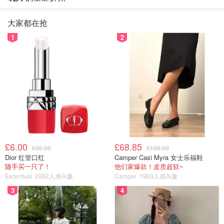
大家都在抢
1
2
£6.00
£68.85
£32.00
£135.00
Dior 红管口红
Camper Casi Myra 女士乐福鞋
随手买一只了！
他们家爆款！皮质超软~
Escentual
2082人感兴趣
Camper
1993人感兴趣
3
4