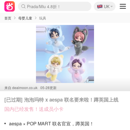
🇬🇧
Prada/Miu 4.8折！
UK
麦卢卡蜂蜜夏促！个位数！
啥？必胜客披萨5折！
首页
母婴儿童
玩具
来自
dealmoon.co.uk
05-28更新
[已过期] 泡泡玛特 x aespa 联名要来啦！蹲英国上线
国内已经发售！送成员小卡
aespa × POP MART 联名官宣，蹲英国！