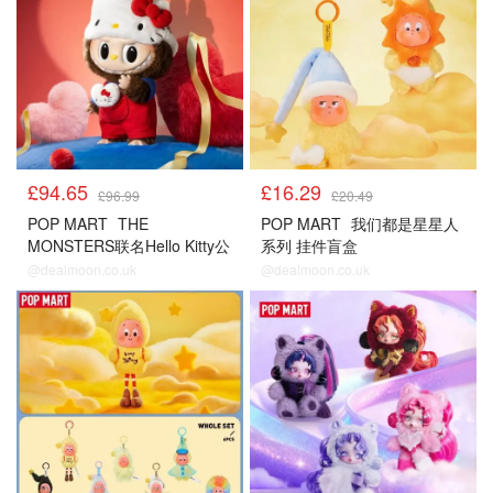
£94.65
£16.29
£96.99
£20.49
POP MART
THE
POP MART
我们都是星星人
MONSTERS联名Hello Kitty公
系列 挂件盲盒
仔
@dealmoon.co.uk
@dealmoon.co.uk