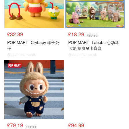
£32.39
£18.29
£23.20
POP MART
Crybaby 椰子公
POP MART
Labubu 心动马
仔
卡龙 搪胶吊卡盲盒
@dealmoon.co.uk
@dealmoon.co.uk
£79.19
£94.99
£79.99