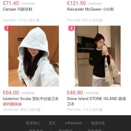
£71.40
£121.50
£120.00
£450.00
Camper 玛丽珍鞋
Alexander McQueen 小白鞋
Camper
1176人感兴趣
Flannels
893人感兴趣
7
8
£64.00
£46.80
£108.00
£170.00
lululemon Scuba 宽松半拉链卫衣
Stone Island STONE ISLAND 圆领
@鸡腿妹妹
卫衣
lululemon
804人感兴趣
Flannels
714人感兴趣
联系我们
黑五
InRewards
饭团外卖
隐私条款
用户协议
版权声明