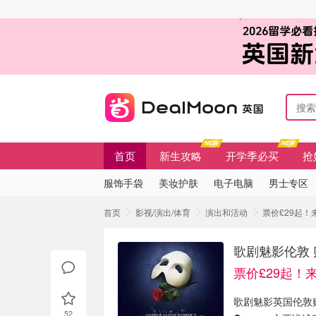
首页
新生攻略
开学季必买
抢
服饰手袋
美妆护肤
电子电脑
男士专区
首页
影视/演出/体育
演出和活动
票价£29起！
歌剧魅影伦敦 
票价£29起！
歌剧魅影英国伦敦
52