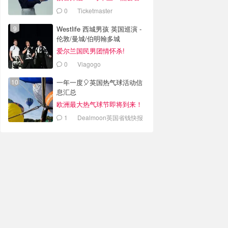
0
Ticketmaster
Westlife 西城男孩 英国巡演 -
伦敦/曼城/伯明翰多城
爱尔兰国民男团情怀杀!
0
Viagogo
一年一度🎈英国热气球活动信
息汇总
欧洲最大热气球节即将到来！
1
Dealmoon英国省钱快报