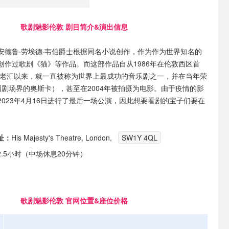
歌剧魅影伦敦 剧目简介&演出信息
安德鲁·劳埃德·韦伯爵士根据同名小说创作，作为作为世界知名的
创作过歌剧《猫》等作品。而这部作品自从1986年在伦敦西区首
上百老汇以来，就一直被称为世界上最成功的音乐剧之一，并在当年荣
国剧场界的奥斯卡），甚至在2004年被拍摄为电影。由于疫情的影
023年4月16日进行了最后一场公演，因此想要看剧的宝子们要在
址：
His Majesty's Theatre, London,
SW1Y 4QL
2.5小时（中场休息20分钟）
歌剧魅影伦敦 官网位置&座位价格