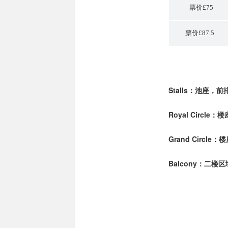
票价£75
票价£87.5
Stalls：池座
Royal Circl
Grand Circl
Balcony：二