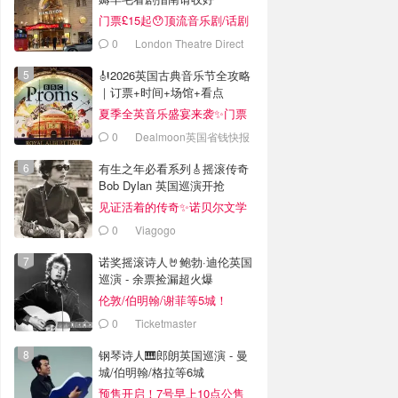
门票£15起😯顶流音乐剧/话剧
低至3折
0
London Theatre Direct
🎻2026英国古典音乐节全攻略
｜订票+时间+场馆+看点
夏季全英音乐盛宴来袭✨门票
£8 起
0
Dealmoon英国省钱快报
有生之年必看系列🎸摇滚传奇
Bob Dylan 英国巡演开抢
见证活着的传奇✨诺贝尔文学
奖得主、民谣摇滚教父
0
Viagogo
诺奖摇滚诗人🤘鲍勃·迪伦英国
巡演 - 余票捡漏超火爆
伦敦/伯明翰/谢菲等5城！
0
Ticketmaster
钢琴诗人🎹郎朗英国巡演 - 曼
城/伯明翰/格拉等6城
预售开启！7号早上10点公售