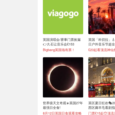
英国演唱会/赛事门票捡漏
英国「科切拉」🎸2
👉久石让音乐会£153
日户外音乐节超全
Bigbang英国场有票！
£23起看顶流神仙
世界级天文奇观☀️英国27年
英区夏日狂欢🎭2
最强日全食!
西区薅羊毛看剧指
8月12日英国日食观看攻略