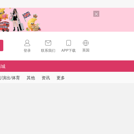
英国
登录
联系我们
APP下载
🇺🇸
美国
商城
🇨🇳
中国
/演出/体育
其他
资讯
更多
🇨🇦
加拿大
扫码下载 App
🇬🇧
英国
Download on the
App Store
🇩🇪
德国
Download the
Android App
🇫🇷
法国