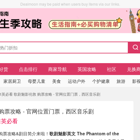
Dealmoon may be paid when users buy items via our links.
好货
点击排行
商家导航
英国攻略
社区
兑换
家居厨卫
母婴儿童
美食
运动户外
个护健康
旅游
影视
来英必看 歌剧魅影伦敦 购票攻略 - 官网位置门票，西区音乐剧
购票攻略 - 官网位置门票，西区音乐剧
来英必看
购票攻略&剧目简介来啦！
歌剧魅影英文 The Phantom of the