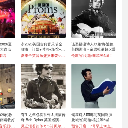
026夏
🎻2026英国古典音乐节全
诺奖摇滚诗人🤘鲍勃·迪伦
大盘点
攻略｜订票+时间+场馆+看
英国巡演 - 余票捡漏超火爆
点
集结
夏季全英音乐盛宴来袭✨门票 £8 起
伦敦/伯明翰/谢菲等5城！
026伦敦
有生之年必看系列🎸摇滚传
钢琴诗人🎹郎朗英国巡演 -
南请收好
奇 Bob Dylan 英国巡演开
曼城/伯明翰/格拉等6城
抢
门票£15起😯顶流音乐剧/话剧低至3折
见证活着的传奇✨诺贝尔文学奖得主、民谣摇滚教父
预售开启！7号早上10点公售