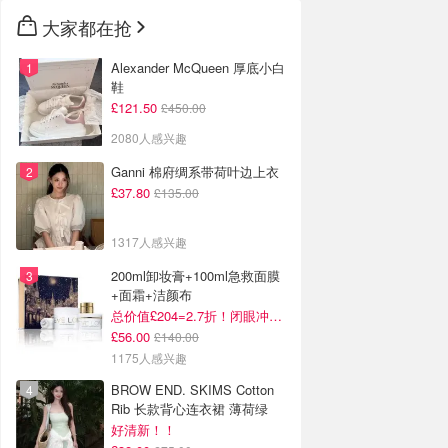
大家都在抢
Alexander McQueen 厚底小白
鞋
£121.50
£450.00
2080人感兴趣
Ganni 棉府绸系带荷叶边上衣
£37.80
£135.00
1317人感兴趣
200ml卸妆膏+100ml急救面膜
+面霜+洁颜布
总价值£204=2.7折！闭眼冲这套！
£56.00
£140.00
1175人感兴趣
BROW END. SKIMS Cotton
Rib 长款背心连衣裙 薄荷绿
好清新！！