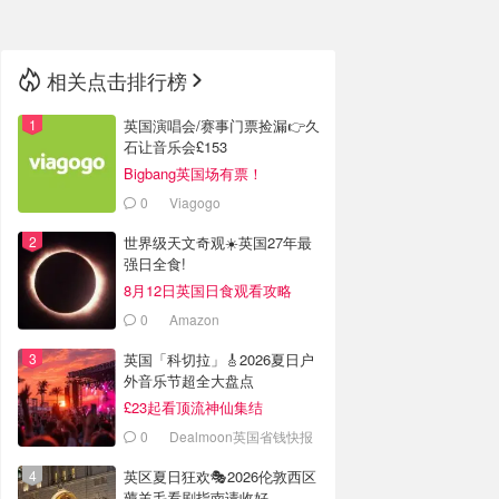
相关点击排行榜
英国演唱会/赛事门票捡漏👉久
石让音乐会£153
Bigbang英国场有票！
0
Viagogo
世界级天文奇观☀️英国27年最
强日全食!
8月12日英国日食观看攻略
0
Amazon
英国「科切拉」🎸2026夏日户
外音乐节超全大盘点
£23起看顶流神仙集结
0
Dealmoon英国省钱快报
英区夏日狂欢🎭2026伦敦西区
薅羊毛看剧指南请收好