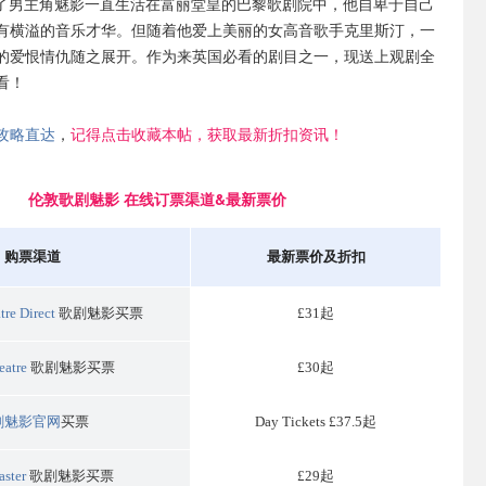
了男主角魅影一直生活在富丽堂皇的巴黎歌剧院中，他自卑于自己
有横溢的音乐才华。但随着他爱上美丽的女高音歌手克里斯汀，一
的爱恨情仇随之展开。作为来英国必看的剧目之一，现送上观剧全
看！
攻略直达
，
记得点击收藏本帖，获取最新折扣资讯！
伦敦歌剧魅影 在线订票渠道&最新票价
购票渠道
最新票价及折扣
re Direct
歌剧魅影买票
£31起
eatre
歌剧魅影买票
£30起
剧魅影官网
买票
Day Tickets £37.5起
aster
歌剧魅影买票
£29起