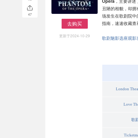
Opera
，主要讲述
丑陋的相貌，却拥
47
场发生在歌剧院中
去购买
指南，速速收藏查
去购买
更新于2024-10-29
歌剧魅影选座观影
London Theat
Love Th
歌
Ticketm