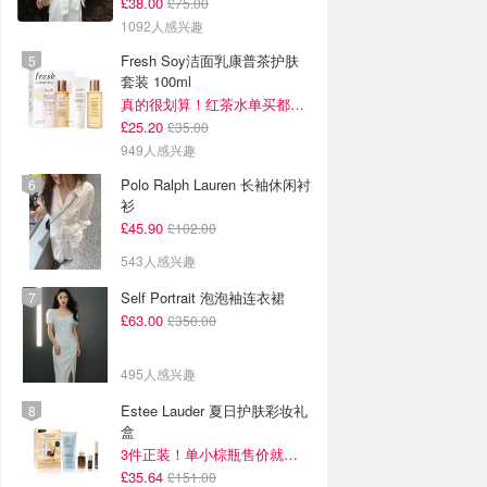
£38.00
£75.00
1092人感兴趣
Fresh Soy洁面乳康普茶护肤
套装 100ml
真的很划算！红茶水单买都要£35！
£25.20
£35.00
949人感兴趣
Polo Ralph Lauren 长袖休闲衬
衫
£45.90
£102.00
543人感兴趣
Self Portrait 泡泡袖连衣裙
£63.00
£350.00
495人感兴趣
Estee Lauder 夏日护肤彩妆礼
盒
3件正装！单小棕瓶售价就要£65！
£35.64
£151.00